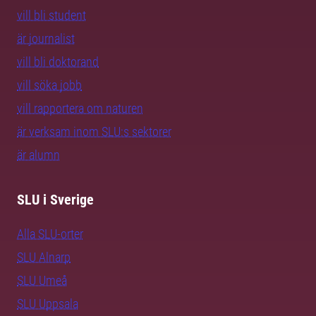
vill bli student
är journalist
vill bli doktorand
vill söka jobb
vill rapportera om naturen
är verksam inom SLU:s sektorer
är alumn
SLU i Sverige
Alla SLU-orter
SLU Alnarp
SLU Umeå
SLU Uppsala