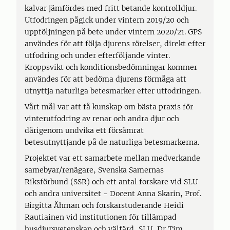
kalvar jämfördes med fritt betande kontrolldjur.
Utfodringen pågick under vintern 2019/20 och
uppföljningen på bete under vintern 2020/21. GPS
användes för att följa djurens rörelser, direkt efter
utfodring och under efterföljande vinter.
Kroppsvikt och konditionsbedömningar kommer
användes för att bedöma djurens förmåga att
utnyttja naturliga betesmarker efter utfodringen.
Vårt mål var att få kunskap om bästa praxis för
vinterutfodring av renar och andra djur och
därigenom undvika ett försämrat
betesutnyttjande på de naturliga betesmarkerna.
Projektet var ett samarbete mellan medverkande
samebyar/renägare, Svenska Samernas
Riksförbund (SSR) och ett antal forskare vid SLU
och andra universitet - Docent Anna Skarin, Prof.
Birgitta Åhman och forskarstuderande Heidi
Rautiainen vid institutionen för tillämpad
husdjursvetenskap och välfärd, SLU, Dr Tim