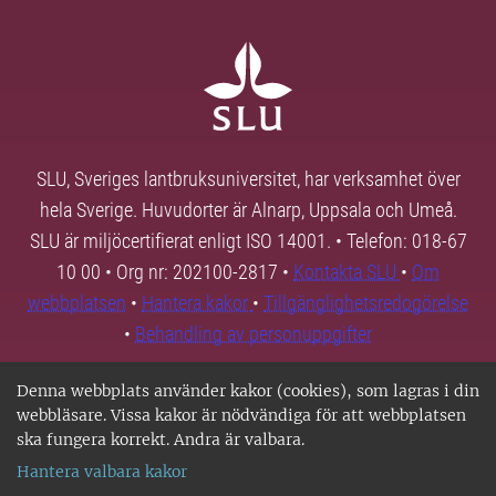
SLU, Sveriges lantbruksuniversitet, har verksamhet över
hela Sverige. Huvudorter är Alnarp, Uppsala och Umeå.
SLU är miljöcertifierat enligt ISO 14001. • Telefon: 018-67
10 00 • Org nr: 202100-2817 •
Kontakta SLU
•
Om
webbplatsen
•
Hantera kakor
•
Tillgänglighetsredogörelse
•
Behandling av personuppgifter
Denna webbplats använder kakor (cookies), som lagras i din
webbläsare. Vissa kakor är nödvändiga för att webbplatsen
ska fungera korrekt. Andra är valbara.
Hantera valbara kakor