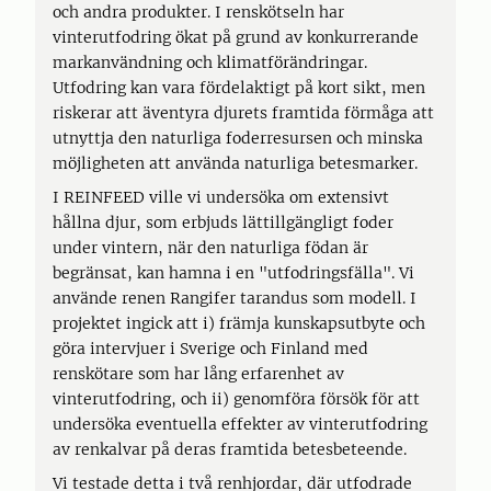
och andra produkter. I renskötseln har
vinterutfodring ökat på grund av konkurrerande
markanvändning och klimatförändringar.
Utfodring kan vara fördelaktigt på kort sikt, men
riskerar att äventyra djurets framtida förmåga att
utnyttja den naturliga foderresursen och minska
möjligheten att använda naturliga betesmarker.
I REINFEED ville vi undersöka om extensivt
hållna djur, som erbjuds lättillgängligt foder
under vintern, när den naturliga födan är
begränsat, kan hamna i en "utfodringsfälla". Vi
använde renen Rangifer tarandus som modell. I
projektet ingick att i) främja kunskapsutbyte och
göra intervjuer i Sverige och Finland med
renskötare som har lång erfarenhet av
vinterutfodring, och ii) genomföra försök för att
undersöka eventuella effekter av vinterutfodring
av renkalvar på deras framtida betesbeteende.
Vi testade detta i två renhjordar, där utfodrade