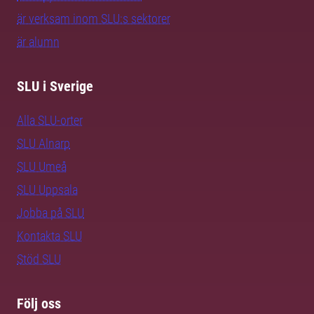
är verksam inom SLU:s sektorer
är alumn
SLU i Sverige
Alla SLU-orter
SLU Alnarp
SLU Umeå
SLU Uppsala
Jobba på SLU
Kontakta SLU
Stöd SLU
Följ oss