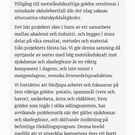
Tillgång till motståndskraftiga grödor resulterar i
minskade skördebortfall där det idag saknas
alternativa växtskyddsåtgärder.
Det här projektet sker i form av ett samarbete
mellan akademi och industri, och bygger i stora
delar på våra resultat, metoder och material
från projektets första fas. Vi gör denna satsning då
nyttjande av sorter med hög motståndskraft mot
sjukdomar och skadegörare är en viktig
komponent i dagens, och inte minst i
morgondagens, svenska livsmedelsproduktion.
Vi fortsätter att fördjupa arbetet och fokuserar på
fem viktiga grödor: potatis, spannmål (vete och
havre), sockerbeta, ärtor och rödklöver. Fem
grödor som ingår i olika odlingssystem, har
avvikande problematik när det gäller sjukdomar
och skadegörare, och skiftande inriktning på
befintliga förädlingsprogram. Denna bredd
medför att vi utvecklar kompetens över ett brett