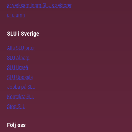
är verksam inom SLU:s sektorer
är alumn
SLU i Sverige
Alla SLU-orter
SLU Alnarp
SLU Umeå
SLU Uppsala
Jobba på SLU
Kontakta SLU
Stöd SLU
Följ oss