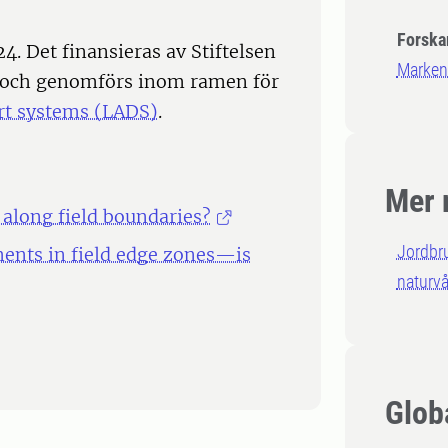
Forska
24. Det finansieras av Stiftelsen
Marken
 och genomförs inom ramen för
ort systems (LADS)
.
Mer 
s along field boundaries?
Jordbr
ments in field edge zones—is
naturv
Glob