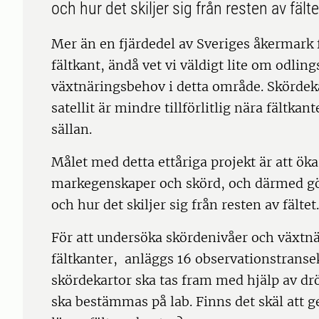
och hur det skiljer sig från resten av fält
Mer än en fjärdedel av Sveriges åkermark
fältkant, ändå vet vi väldigt lite om odlin
växtnäringsbehov i detta område. Skördeka
satellit är mindre tillförlitlig nära fältka
sällan.
Målet med detta ettåriga projekt är att ö
markegenskaper och skörd, och därmed gö
och hur det skiljer sig från resten av fältet
För att undersöka skördenivåer och växtnä
fältkanter, anläggs 16 observationstransek
skördekartor ska tas fram med hjälp av d
ska bestämmas på lab. Finns det skäl att g