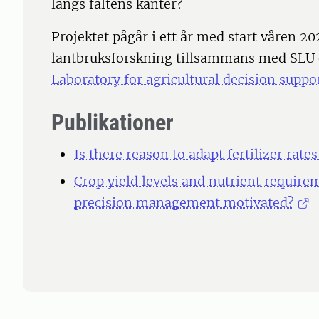
längs fältens kanter?
Projektet pågår i ett år med start våren 20
lantbruksforskning tillsammans med SLU
Laboratory for agricultural decision supp
Publikationer
Is there reason to adapt fertilizer rate
Crop yield levels and nutrient require
precision management motivated?