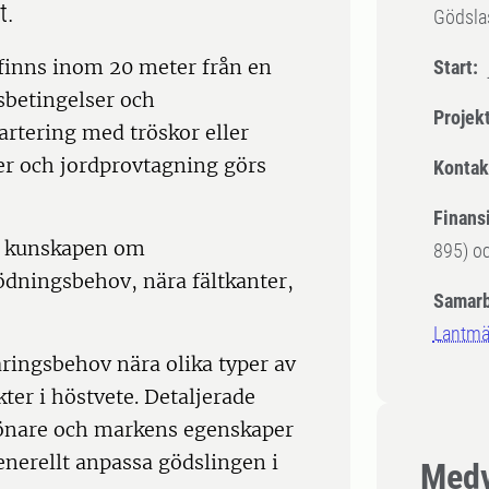
et.
Gödslas
 finns inom 20 meter från en
Start:
gsbetingelser och
Projek
rtering med tröskor eller
nter och jordprovtagning görs
Kontak
Finansi
ka kunskapen om
895) o
dningsbehov, nära fältkanter,
Samarb
.
Lantm
ringsbehov nära olika typer av
ter i höstvete. Detaljerade
rönare och markens egenskaper
enerellt anpassa gödslingen i
Medv