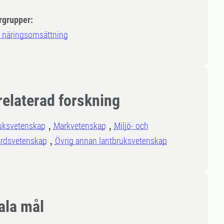
rgrupper:
 näringsomsättning
relaterad forskning
uksvetenskap
Markvetenskap
Miljö- och
årdsvetenskap
Övrig annan lantbruksvetenskap
ala mål