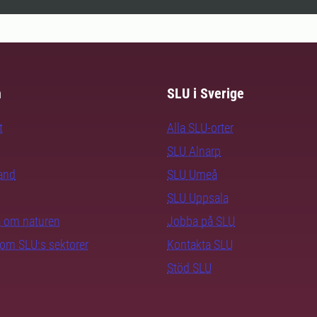
m
SLU i Sverige
t
Alla SLU-orter
SLU Alnarp
rand
SLU Umeå
SLU Uppsala
ra om naturen
Jobba på SLU
nom SLU:s sektorer
Kontakta SLU
Stöd SLU