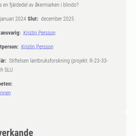
 en fjärdedel av åkermarken i blindo?
januari 2024
Slut:
december 2025
tansvarig:
Kristin Persson
tperson:
Kristin Persson
är:
Stiftelsen lantbruksforskning (projekt: R-23-33-
ch SLU
eten:
ännen
erkande