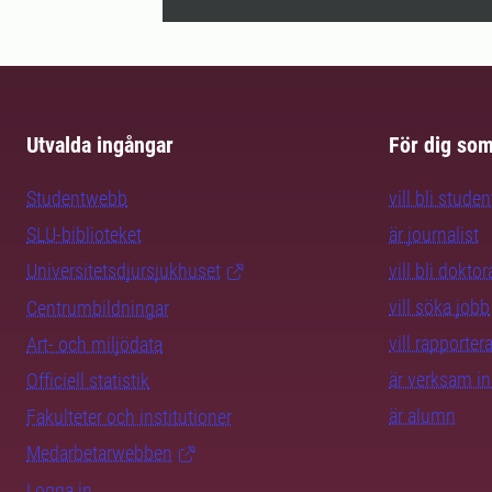
Utvalda ingångar
För dig so
Studentwebb
vill bli studen
SLU-biblioteket
är journalist
Universitetsdjursjukhuset
vill bli dokto
vill söka jobb
Centrumbildningar
vill rapporte
Art- och miljödata
är verksam i
Officiell statistik
är alumn
Fakulteter och institutioner
Medarbetarwebben
Logga in