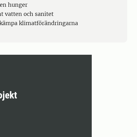
gen hunger
nt vatten och sanitet
ekämpa klimatförändringarna
ojekt