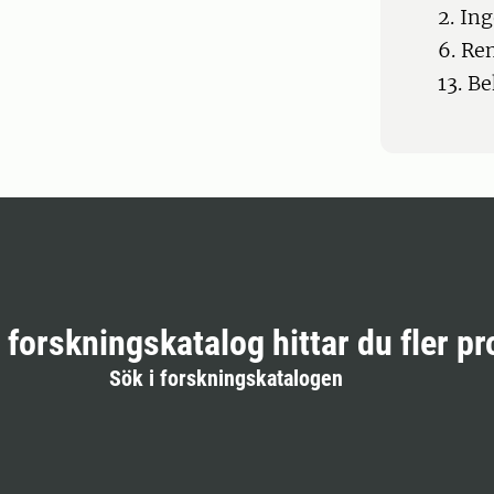
2. In
6. Re
13. B
r forskningskatalog hittar du fler pr
Sök i forskningskatalogen