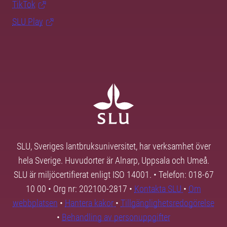
TikTok
SLU Play
SLU, Sveriges lantbruksuniversitet, har verksamhet över
hela Sverige. Huvudorter är Alnarp, Uppsala och Umeå.
SLU är miljöcertifierat enligt ISO 14001. • Telefon: 018-67
10 00 • Org nr: 202100-2817 •
Kontakta SLU
•
Om
webbplatsen
•
Hantera kakor
•
Tillgänglighetsredogörelse
•
Behandling av personuppgifter