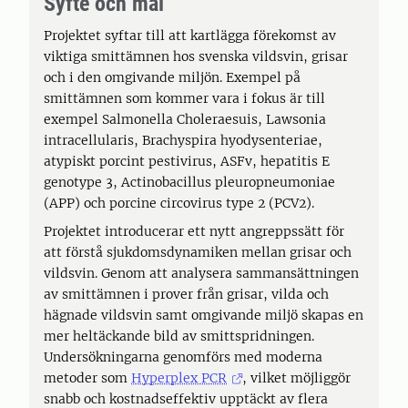
Syfte och mål
Projektet syftar till att kartlägga förekomst av
viktiga smittämnen hos svenska vildsvin, grisar
och i den omgivande miljön. Exempel på
smittämnen som kommer vara i fokus är till
exempel Salmonella Choleraesuis, Lawsonia
intracellularis, Brachyspira hyodysenteriae,
atypiskt porcint pestivirus, ASFv, hepatitis E
genotype 3, Actinobacillus pleuropneumoniae
(APP) och porcine circovirus type 2 (PCV2).
Projektet introducerar ett nytt angreppssätt för
att förstå sjukdomsdynamiken mellan grisar och
vildsvin. Genom att analysera sammansättningen
av smittämnen i prover från grisar, vilda och
hägnade vildsvin samt omgivande miljö skapas en
mer heltäckande bild av smittspridningen.
Undersökningarna genomförs med moderna
metoder som
Hyperplex PCR
, vilket möjliggör
snabb och kostnadseffektiv upptäckt av flera