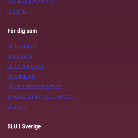
Medarbetarwebben
Logga in
För dig som
vill bli student
är journalist
vill bli doktorand
vill söka jobb
vill rapportera om naturen
är verksam inom SLU:s sektorer
är alumn
SLU i Sverige