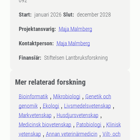
092
Start:
januari 2026
Slut:
december 2028
Projektansvarig:
Maja Malmberg
Kontaktperson:
Maja Malmberg
Finansiär:
Stiftelsen Lantbruksforskning
Mer relaterad forskning
Bioinformatik
Mikrobiologi
Genetik och
genomik
Ekologi
Livsmedelsvetenskap
Markvetenskap
Husdjursvetenskap
Medicinsk biovetenskap
Patobiologi
Klinisk
vetenskap
Annan veterinärmedicin
Vilt- och