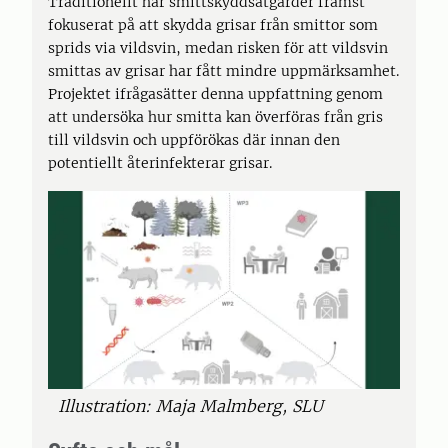
Traditionellt har smittskyddsåtgärder främst
fokuserat på att skydda grisar från smittor som
sprids via vildsvin, medan risken för att vildsvin
smittas av grisar har fått mindre uppmärksamhet.
Projektet ifrågasätter denna uppfattning genom
att undersöka hur smitta kan överföras från gris
till vildsvin och uppförökas där innan den
potentiellt återinfekterar grisar.
Illustration: Maja Malmberg, SLU