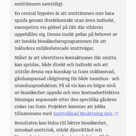
smittämnen samtidigt.
En central hypotes är att smittämnen inte bara
sprids genom direktkontakt utan även indirekt,
exempelvis via gödsel på fält där vildsvin
uppehåller sig. Denna insikt pekar på behovet av
att bredda biosäkerhetsprogrammen för att
inkludera miljörelaterade smittvägar.
Målet är att identifiera kontaktzoner där smitta
kan spridas, både direkt och indirekt och att
utifrån denna nya kunskap ta fram riskbaserad,
gårdsanpassad rådgivning för både inomhus- och
utomhusproduktion. På så vis kan en högre nivå
av biosäkerhet uppnås och mer kostnadseffektiva
lösningar anpassade efter den specifika gårdens
risker tas fram. Projektet kommer att jobba
tillsammans med
Smittsäkrad Besättning Gris
.
Resultaten kan bidra till bättre biosäkerhet,
minskad smittrisk, stärkt djurvälfärd och