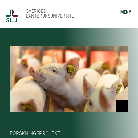
SVERIGES
MENY
LANTBRUKSUNIVERSITET
FORSKNINGSPROJEKT