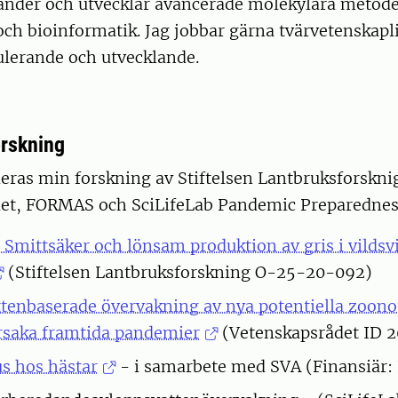
änder och utvecklar avancerade molekylära metoder
ch bioinformatik. Jag jobbar gärna tvärvetenskaplig
ulerande och utvecklande.
rskning
ieras min forskning av Stiftelsen Lantbruksforskni
et, FORMAS och SciLifeLab Pandemic Preparednes
 Smittsäker och lönsam produktion av gris i vildsv
(Stiftelsen Lantbruksforskning O-25-20-092)
tenbaserade övervakning av nya potentiella zoonot
rsaka framtida pandemier
(Vetenskapsrådet ID 
s hos hästar
- i samarbete med SVA (Finansiär