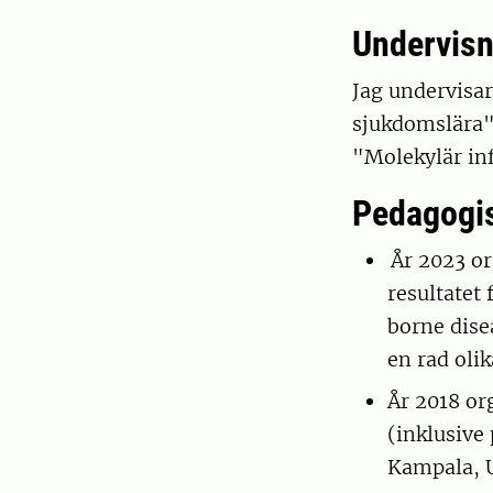
Undervisn
Jag undervisa
sjukdomslära"
"Molekylär inf
Pedagogis
År 2023 or
resultatet
borne dise
en rad olik
År 2018 or
(inklusive
Kampala, 