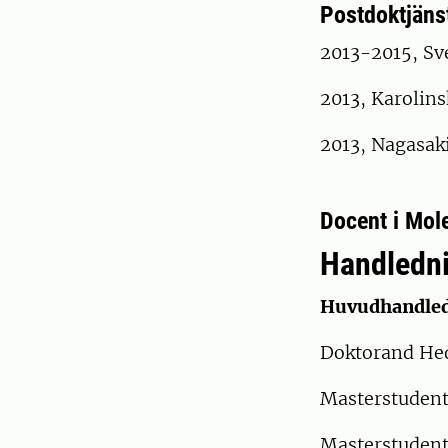
Postdoktjäns
2013-2015, Sve
2013, Karolins
2013, Nagasaki
Docent i Mole
Handledn
Huvudhandled
Doktorand Hed
Masterstudent
Masterstudent