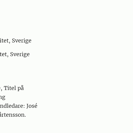
tet, Sverige
tet, Sverige
, Titel på
ng
ndledare: José
årtensson.