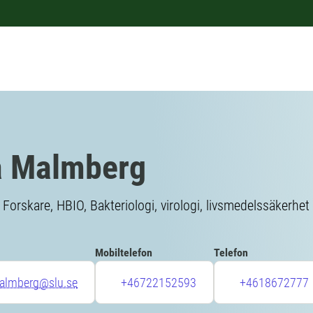
a Malmberg
Forskare, HBIO, Bakteriologi, virologi, livsmedelssäkerhet
Mobiltelefon
Telefon
almberg@slu.se
+46722152593
+4618672777