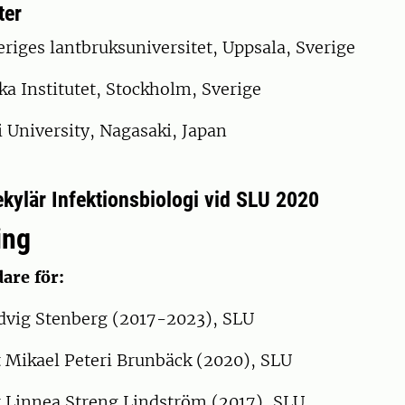
ter
riges lantbruksuniversitet, Uppsala, Sverige
ka Institutet, Stockholm, Sverige
 University, Nagasaki, Japan
kylär Infektionsbiologi vid SLU 2020
ing
are för:
vig Stenberg (2017-2023), SLU
 Mikael Peteri Brunbäck (2020), SLU
 Linnea Streng Lindström (2017), SLU