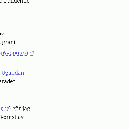
ab Pandemic
av
t grant
2016-00979)
in Ugandan
srådet
er
) gör jag
ekomst av