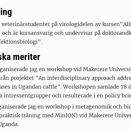
ing
r veterinärstudenter på virologidelen av kursen"A
 och är kursansvarig och undervisar på doktorand
ektionsbiologi".
ka meriter
ganiserade jag en workshop vid Makerere Universi
 från projektet "An interdisciplinary approach addr
ases in Ugandan cattle". Workshopen samlade 78 d
a intressentgrupper och resulterade i en policy brie
ganiserade jag en workshop i metagenomik och bi
 praktisk träning med MinION) vid Makerere Univer
Uganda.