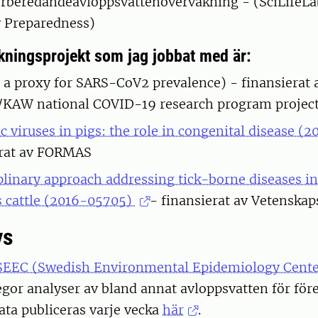
rberedandeavloppsvattenövervakning - (SciLifeL
 Preparedness)
kningsprojekt som jag jobbat med är:
a proxy for SARS-CoV2 prevalence) - finansierat 
b/KAW national COVID-19 research program projec
c viruses in pigs: the role in congenital disease (
erat av FORMAS
iplinary approach addressing tick-borne diseases 
 cattle (2016-05705)
- finansierat av Vetenskap
ys
SEEC (Swedish Environmental Epidemiology Cent
gor analyser av bland annat avloppsvatten för för
ta publiceras varje vecka
här
.