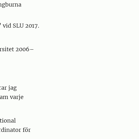
ingburna
 vid SLU 2017.
rsitet 2006–
ar jag
ram varje
tional
dinator för