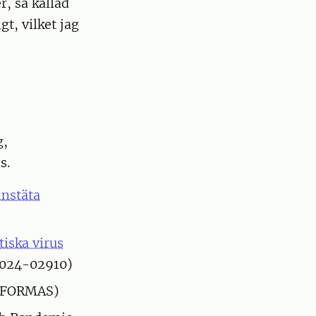
, så kallad
t, vilket jag
g,
s.
instäta
iska virus
2024-02910)
: FORMAS)