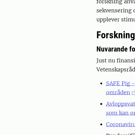
forskning anv
sekvensering o
upplever stim
Forskning
Nuvarande fo
Just nu finans
Vetenskapsråd
SAFE Pig -
områden
Avloppsvat
som kan o
Coronaviru