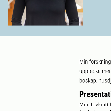
Min forskning 
upptäcka mer o
boskap, husd
Presentat
Min drivkraft