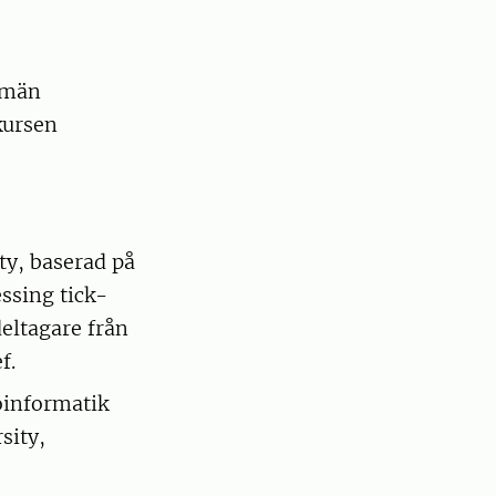
llmän
kursen
ty, baserad på
essing tick-
eltagare från
f.
oinformatik
sity,