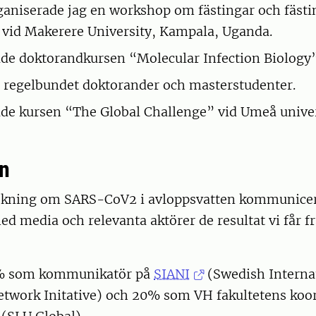
ganiserade jag en workshop om fästingar och fäst
vid Makerere University, Kampala, Uganda.
de doktorandkursen “Molecular Infection Biology”
regelbundet doktorander och masterstudenter.
de kursen “The Global Challenge” vid Umeå unive
n
kning om SARS-CoV2 i avloppsvatten kommunicer
d media och relevanta aktörer de resultat vi får f
5% som kommunikatör på
SIANI
(Swedish Interna
etwork Initative) och 20% som VH fakultetens koor