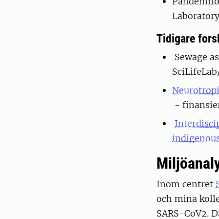
Pandemifö
Laboratory
Tidigare fors
Sewage as 
SciLifeLa
Neurotropi
- finansi
Interdisc
indigenous
Miljöanal
Inom centret
och mina kolle
SARS-CoV2. Da