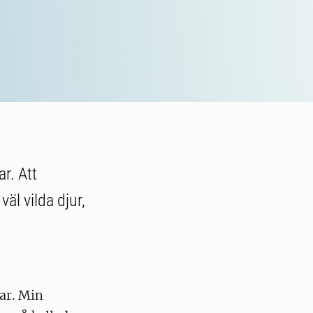
r. Att
äl vilda djur,
ar. Min