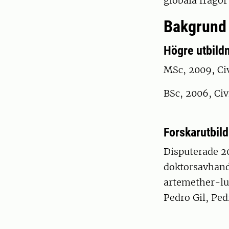
globala frågor
Bakgrund
Högre utbild
MSc, 2009, Civ
BSc, 2006, Civ
Forskarutbil
Disputerade 20
doktorsavhand
artemether-lu
Pedro Gil, Pe