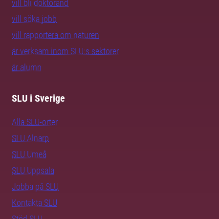
vill bli doktorand
vill söka jobb
vill rapportera om naturen
är verksam inom SLU:s sektorer
är alumn
SLU i Sverige
Alla SLU-orter
SLU Alnarp
SLU Umeå
SLU Uppsala
Jobba på SLU
Kontakta SLU
Stöd SLU