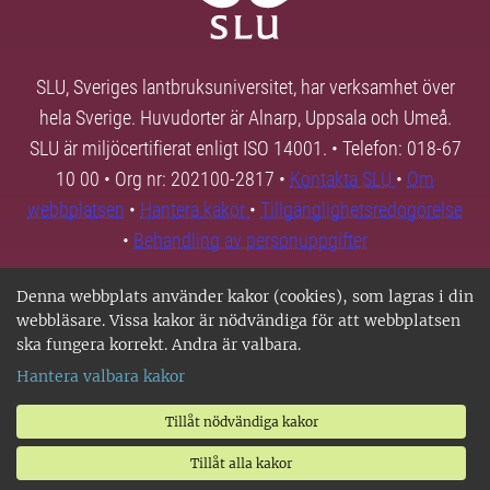
SLU, Sveriges lantbruksuniversitet, har verksamhet över
hela Sverige. Huvudorter är Alnarp, Uppsala och Umeå.
SLU är miljöcertifierat enligt ISO 14001. • Telefon: 018-67
10 00 • Org nr: 202100-2817 •
Kontakta SLU
•
Om
webbplatsen
•
Hantera kakor
•
Tillgänglighetsredogörelse
•
Behandling av personuppgifter
Denna webbplats använder kakor (cookies), som lagras i din
webbläsare. Vissa kakor är nödvändiga för att webbplatsen
ska fungera korrekt. Andra är valbara.
Hantera valbara kakor
Tillåt nödvändiga kakor
Tillåt alla kakor