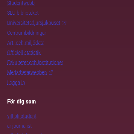
Studentwebb
SLU-biblioteket
Universitetsdjursjukhuset
Centrumbildningar
Art- och miljödata
Officiell statistik
Fakulteter och institutioner
Medarbetarwebben
Logga in
För dig som
vill bli student
är journalist