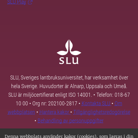
SLU Play
SLU, Sveriges lantbruksuniversitet, har verksamhet över
hela Sverige. Huvudorter är Alnarp, Uppsala och Umeå.
SLU är miljöcertifierat enligt ISO 14001. • Telefon: 018-67
10 00 • Org nr: 202100-2817 •
Kontakta SLU
•
Om
webbplatsen
•
Hantera kakor
•
Tillgänglighetsredogörelse
•
Behandling av personuppgifter
Denna webbplats använder kakor (cookies), som lagras i din