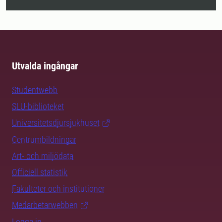
Utvalda ingångar
Studentwebb
SLU-biblioteket
Universitetsdjursjukhuset
Centrumbildningar
Art- och miljödata
Officiell statistik
Fakulteter och institutioner
Medarbetarwebben
Logga in