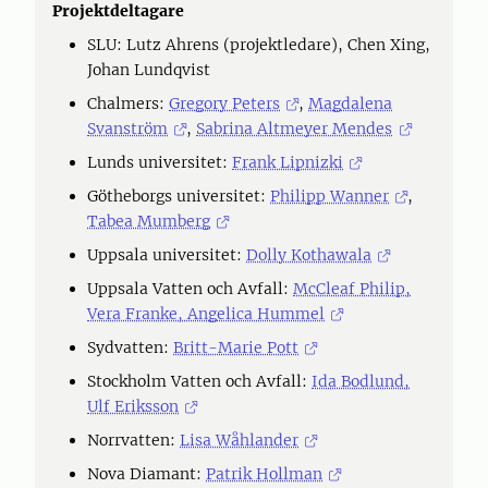
Projektdeltagare
SLU: Lutz Ahrens (projektledare), Chen Xing,
Johan Lundqvist
Chalmers:
Gregory Peters
,
Magdalena
Svanström
,
Sabrina Altmeyer Mendes
Lunds universitet:
Frank Lipnizki
Götheborgs universitet:
Philipp Wanner
,
Tabea Mumberg
Uppsala universitet:
Dolly Kothawala
Uppsala Vatten och Avfall:
McCleaf Philip,
Vera Franke, Angelica Hummel
Sydvatten:
Britt-Marie Pott
Stockholm Vatten och Avfall:
Ida Bodlund,
Ulf Eriksson
Norrvatten:
Lisa Wåhlander
Nova Diamant:
Patrik Hollman