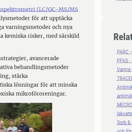
assspektrometri (LC/GC-MS/MS
alysmetoder för att upptäcka
diga varningsmetoder och nya
Rela
nda kemiska risker, med särskild
PARC –
strategier, avancerade
PFAS - 
ovativa behandlingsmetoder
Varma 
ing, stärka
TRACED:
iska lösningar för att minska
Antimik
xiska mikroföroreningar.
antimik
MECROPL
lakvatt
Sorb & 
och fö