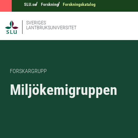
SLU.se
Forskning
Forskningskatalog
SVERIGES
LANTBRUKSUNIVERSITET
FORSKARGRUPP
Miljökemigruppen