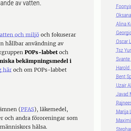
jande av vatten.
Foonyi
Oksana
Alina 
Georgi
vatten och miljö
och fokuserar
Oscar L
 en hållbar användning av
Tsz Yu
kargruppen
POPs-labbet
och
Svante
miska bekämpningsmedel i
Harold 
g här
och om POPs-labbet
Bent Sp
Uzair 
Javad 
Rajnee
 ämnen (
PFAS
), läkemedel,
Marija 
ier och andra föroreningar som
Maximi
 människors hälsa.
Stepha