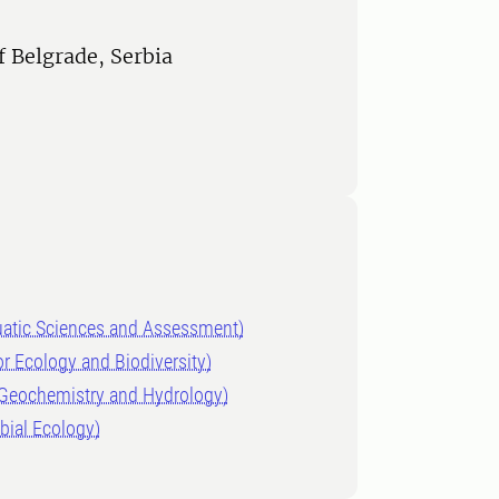
f Belgrade, Serbia
quatic Sciences and Assessment)
or Ecology and Biodiversity)
f Geochemistry and Hydrology)
obial Ecology)