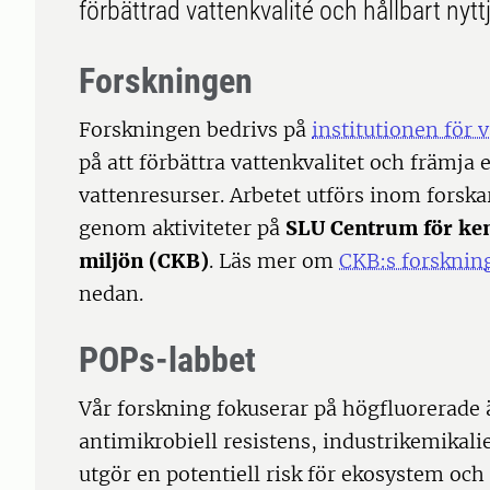
förbättrad vattenkvalité och hållbart nytt
Forskningen
Forskningen bedrivs på
institutionen för 
på att förbättra vattenkvalitet och främja
vattenresurser. Arbetet utförs inom fors
genom aktiviteter på
SLU Centrum för ke
miljön (CKB)
. Läs mer om
CKB:s forsknin
nedan.
POPs-labbet
Vår forskning fokuserar på högfluorerade
antimikrobiell resistens, industrikemikal
utgör en potentiell risk för ekosystem och