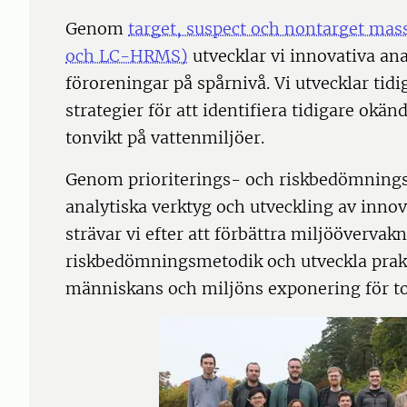
Genom
target, suspect och nontarget m
och LC-HRMS)
utvecklar vi innovativa an
föroreningar på spårnivå. Vi utvecklar ti
strategier för att identifiera tidigare okä
tonvikt på vattenmiljöer.
Genom prioriterings- och riskbedömnings
analytiska verktyg och utveckling av inn
strävar vi efter att förbättra miljöövervakn
riskbedömningsmetodik och utveckla prakt
människans och miljöns exponering för to