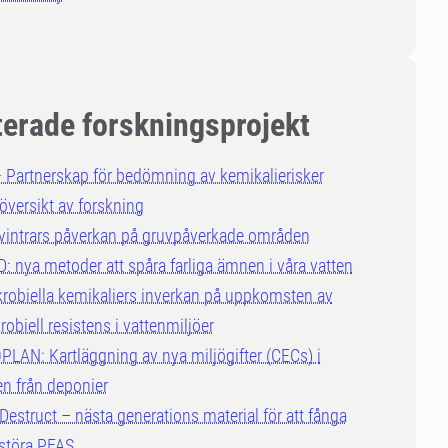
terade forskningsprojekt
 Partnerskap för bedömning av kemikalierisker
översikt av forskning
vintrars påverkan på gruvpåverkade områden
 nya metoder att spåra farliga ämnen i våra vatten
robiella kemikaliers inverkan på uppkomsten av
robiell resistens i vattenmiljöer
AN: Kartläggning av nya miljögifter (CECs) i
en från deponier
Destruct – nästa generations material för att fånga
rstöra PFAS