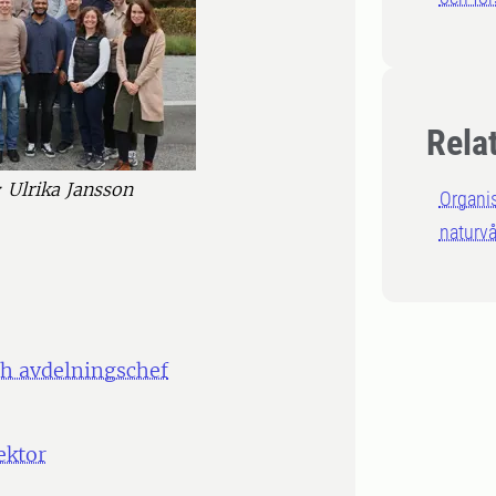
Rela
 Ulrika Jansson
Organi
naturv
ch avdelningschef
ektor