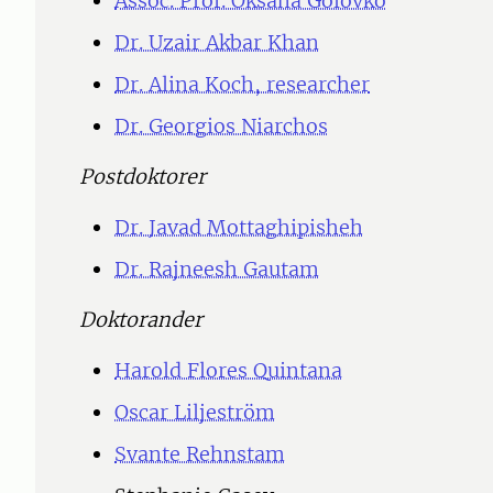
Assoc. Prof. Oksana Golovko
Dr. Uzair Akbar Khan
Dr. Alina Koch, researcher
Dr. Georgios Niarchos
Postdoktorer
Dr. Javad Mottaghipisheh
Dr. Rajneesh Gautam
Doktorander
Harold Flores Quintana
Oscar Liljeström
Svante Rehnstam