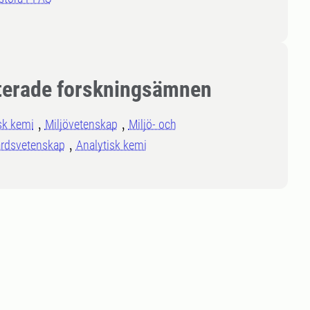
terade forskningsämnen
sk kemi
Miljövetenskap
Miljö- och
årdsvetenskap
Analytisk kemi