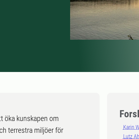
Fors
tt öka kunskapen om
Karin 
h terrestra miljöer för
Lutz A