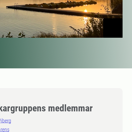
kargruppens medlemmar
Wiberg
hrens