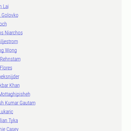
n Lai
 Golovko
Koch
os Niarchos
iljestrom
ng Wong
 Rehnstam
Flores
eksnijder
Akbar Khan
Mottaghipisheh
sh Kumar Gautam
Lukaric
lian Tyka
nie Casey