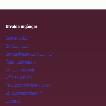
Utvalda ingångar
Studentwebb
SLU-biblioteket
Universitetsdjursjukhuset
Centrumbildningar
Art- och miljödata
Officiell statistik
Fakulteter och institutioner
Medarbetarwebben
Logga in