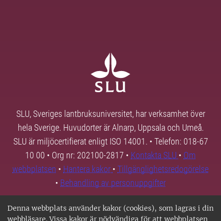
SLU, Sveriges lantbruksuniversitet, har verksamhet över
hela Sverige. Huvudorter är Alnarp, Uppsala och Umeå.
SLU är miljöcertifierat enligt ISO 14001. • Telefon: 018-67
10 00 • Org nr: 202100-2817 •
Kontakta SLU
•
Om
webbplatsen
•
Hantera kakor
•
Tillgänglighetsredogörelse
•
Behandling av personuppgifter
Denna webbplats använder kakor (cookies), som lagras i din
webbläsare. Vissa kakor är nödvändiga för att webbplatsen