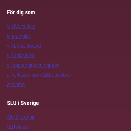
För dig som
vill bli student
är journalist
vill bli doktorand
vill söka jobb
vill rapportera om naturen
är verksam inom SLU:s sektorer
är alumn
SLU i Sverige
Alla SLU-orter
SLU Alnarp