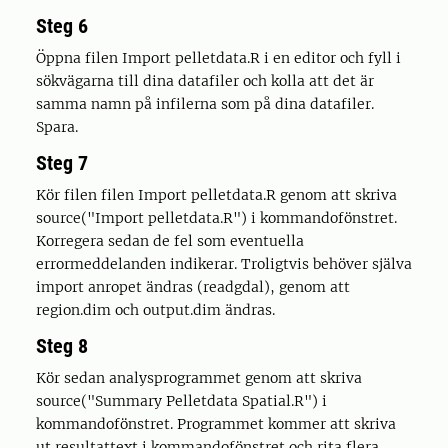
Steg 6
Öppna filen Import pelletdata.R i en editor och fyll i
sökvägarna till dina datafiler och kolla att det är
samma namn på infilerna som på dina datafiler.
Spara.
Steg 7
Kör filen filen Import pelletdata.R genom att skriva
source("Import pelletdata.R") i kommandofönstret.
Korregera sedan de fel som eventuella
errormeddelanden indikerar. Troligtvis behöver själva
import anropet ändras (readgdal), genom att
region.dim och output.dim ändras.
Steg 8
Kör sedan analysprogrammet genom att skriva
source("Summary Pelletdata Spatial.R") i
kommandofönstret. Programmet kommer att skriva
ut resultattext i kommandofönstret och rita flera