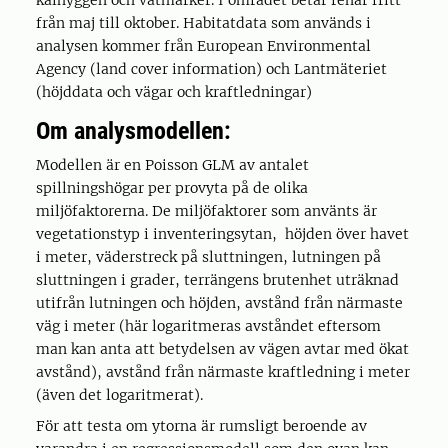
kalhyggen och våtmarker. I området betar renar fritt
från maj till oktober. Habitatdata som används i
analysen kommer från European Environmental
Agency (land cover information) och Lantmäteriet
(höjddata och vägar och kraftledningar)
Om analysmodellen:
Modellen är en Poisson GLM av antalet
spillningshögar per provyta på de olika
miljöfaktorerna. De miljöfaktorer som använts är
vegetationstyp i inventeringsytan, höjden över havet
i meter, väderstreck på sluttningen, lutningen på
sluttningen i grader, terrängens brutenhet uträknad
utifrån lutningen och höjden, avstånd från närmaste
väg i meter (här logaritmeras avståndet eftersom
man kan anta att betydelsen av vägen avtar med ökat
avstånd), avstånd från närmaste kraftledning i meter
(även det logaritmerat).
För att testa om ytorna är rumsligt beroende av