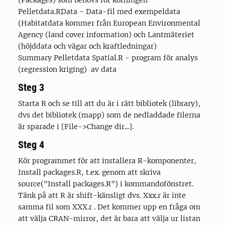
(Packages) som behövs för körningen
Pelletdata.RData - Data-fil med exempeldata
(Habitatdata kommer från European Environmental
Agency (land cover information) och Lantmäteriet
(höjddata och vägar och kraftledningar)
Summary Pelletdata Spatial.R - program för analys
(regression kriging) av data
Steg 3
Starta R och se till att du är i rätt bibliotek (library),
dvs det bibliotek (mapp) som de nedladdade filerna
är sparade i [File->Change dir...].
Steg 4
Kör programmet för att installera R-komponenter,
Install packages.R, t.ex. genom att skriva
source("Install packages.R") i kommandofönstret.
Tänk på att R är shift-känsligt dvs. Xxx.r är inte
samma fil som XXX.r . Det kommer upp en fråga om
att välja CRAN-mirror, det är bara att välja ur listan