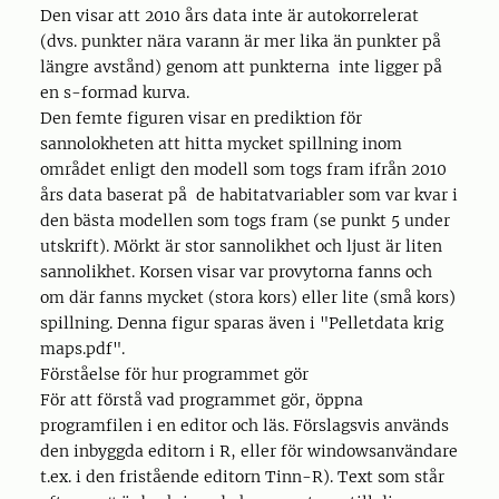
Den visar att 2010 års data inte är autokorrelerat
(dvs. punkter nära varann är mer lika än punkter på
längre avstånd) genom att punkterna inte ligger på
en s-formad kurva.
Den femte figuren visar en prediktion för
sannolokheten att hitta mycket spillning inom
området enligt den modell som togs fram ifrån 2010
års data baserat på de habitatvariabler som var kvar i
den bästa modellen som togs fram (se punkt 5 under
utskrift). Mörkt är stor sannolikhet och ljust är liten
sannolikhet. Korsen visar var provytorna fanns och
om där fanns mycket (stora kors) eller lite (små kors)
spillning. Denna figur sparas även i "Pelletdata krig
maps.pdf".
Förståelse för hur programmet gör
För att förstå vad programmet gör, öppna
programfilen i en editor och läs. Förslagsvis används
den inbyggda editorn i R, eller för windowsanvändare
t.ex. i den fristående editorn Tinn-R). Text som står