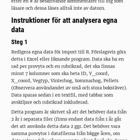
efter en # är beskrivande kommentarer till dig som
läsare och dessa läses alltså inte av datorn.
Instruktioner för att analysera egna
data
Steg 1
Redigera egna data för import till R. Förslagsvis görs
detta i Excel eller liknande program. Data ska ha en
rad per provyta och en rubrikrad, det ska finnas
minst 7 kolumner som ska heta ID, Y_coord,
X_coord, Vegtyp, Vinterhog, Sommarhog, Pellets
(Observera användandet av små och stora bokstäver).
Data sparas sedan i en textfil, med tabbar som
avskiljare och rubrikrad inkluderad.
Detta program är skrivet så att det behöver data från
2 år i separata filer (finns endast data från 1 år går
det att använda detta data 2 ggr. Det behöver vara
samma provytor i datafilerna från bägge åren, om