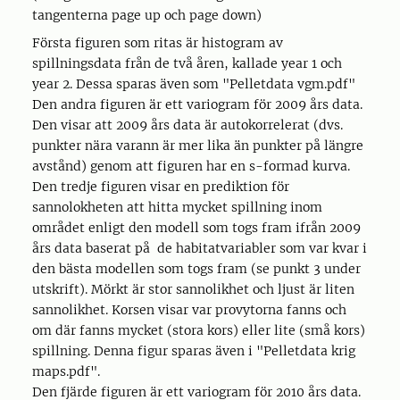
tangenterna page up och page down)
Första figuren som ritas är histogram av
spillningsdata från de två åren, kallade year 1 och
year 2. Dessa sparas även som "Pelletdata vgm.pdf"
Den andra figuren är ett variogram för 2009 års data.
Den visar att 2009 års data är autokorrelerat (dvs.
punkter nära varann är mer lika än punkter på längre
avstånd) genom att figuren har en s-formad kurva.
Den tredje figuren visar en prediktion för
sannolokheten att hitta mycket spillning inom
området enligt den modell som togs fram ifrån 2009
års data baserat på de habitatvariabler som var kvar i
den bästa modellen som togs fram (se punkt 3 under
utskrift). Mörkt är stor sannolikhet och ljust är liten
sannolikhet. Korsen visar var provytorna fanns och
om där fanns mycket (stora kors) eller lite (små kors)
spillning. Denna figur sparas även i "Pelletdata krig
maps.pdf".
Den fjärde figuren är ett variogram för 2010 års data.