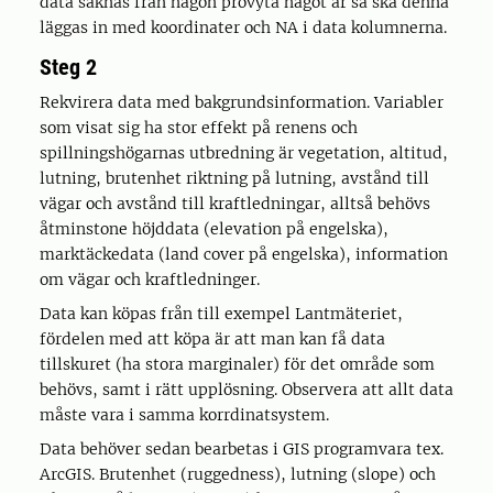
data saknas från någon provyta något år så ska denna
läggas in med koordinater och NA i data kolumnerna.
Steg 2
Rekvirera data med bakgrundsinformation. Variabler
som visat sig ha stor effekt på renens och
spillningshögarnas utbredning är vegetation, altitud,
lutning, brutenhet riktning på lutning, avstånd till
vägar och avstånd till kraftledningar, alltså behövs
åtminstone höjddata (elevation på engelska),
marktäckedata (land cover på engelska), information
om vägar och kraftledninger.
Data kan köpas från till exempel Lantmäteriet,
fördelen med att köpa är att man kan få data
tillskuret (ha stora marginaler) för det område som
behövs, samt i rätt upplösning. Observera att allt data
måste vara i samma korrdinatsystem.
Data behöver sedan bearbetas i GIS programvara tex.
ArcGIS. Brutenhet (ruggedness), lutning (slope) och