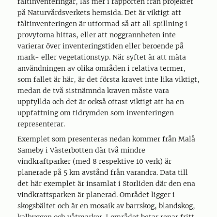
fältinventeringar, läs mer i rapporten från projektet
på Naturvårdsverkets hemsida. Det är viktigt att
fältinventeringen är utformad så att all spillning i
provytorna hittas, eller att noggrannheten inte
varierar över inventeringstiden eller beroende på
mark- eller vegetationstyp. När syftet är att mäta
användningen av olika områden i relativa termer,
som fallet är här, är det första kravet inte lika viktigt,
medan de två sistnämnda kraven måste vara
uppfyllda och det är också oftast viktigt att ha en
uppfattning om tidrymden som inventeringen
representerar.
Exemplet som presenteras nedan kommer från Malå
Sameby i Västerbotten där två mindre
vindkraftparker (med 8 respektive 10 verk) är
planerade på 5 km avstånd från varandra. Data till
det här exemplet är insamlat i Storliden där den ena
vindkraftsparken är planerad. Området ligger i
skogsbältet och är en mosaik av barrskog, blandskog,