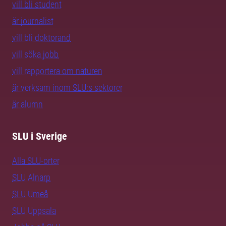
vill bli student
är journalist
vill bli doktorand
vill söka jobb
vill rapportera om naturen
är verksam inom SLU:s sektorer
är alumn
SLU i Sverige
Alla SLU-orter
SLU Alnarp
SLU Umeå
SLU Uppsala