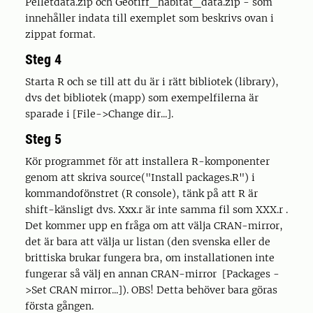
Pelletdata.zip och Geotiff_habitat_data.zip - som
innehåller indata till exemplet som beskrivs ovan i
zippat format.
Steg 4
Starta R och se till att du är i rätt bibliotek (library),
dvs det bibliotek (mapp) som exempelfilerna är
sparade i [File->Change dir...].
Steg 5
Kör programmet för att installera R-komponenter
genom att skriva source("Install packages.R") i
kommandofönstret (R console), tänk på att R är
shift-känsligt dvs. Xxx.r är inte samma fil som XXX.r .
Det kommer upp en fråga om att välja CRAN-mirror,
det är bara att välja ur listan (den svenska eller de
brittiska brukar fungera bra, om installationen inte
fungerar så välj en annan CRAN-mirror [Packages -
>Set CRAN mirror...]). OBS! Detta behöver bara göras
första gången.