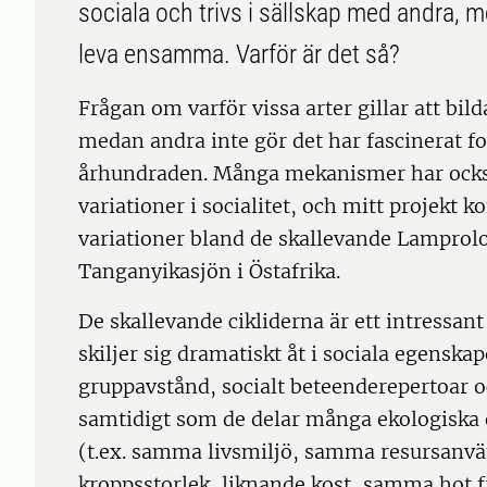
sociala och trivs i sällskap med andra, m
leva ensamma. Varför är det så?
Frågan om varför vissa arter gillar att bi
medan andra inte gör det har fascinerat fo
århundraden. Många mekanismer har också 
variationer i socialitet, och mitt projekt 
variationer bland de skallevande Lamprolo
Tanganyikasjön i Östafrika.
De skallevande cikliderna är ett intressan
skiljer sig dramatiskt åt i sociala egenskap
gruppavstånd, socialt beteenderepertoar o
samtidigt som de delar många ekologiska
(t.ex. samma livsmiljö, samma resursanv
kroppsstorlek, liknande kost, samma hot fr