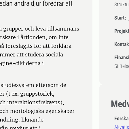
edan andra djur föredrar att
Strukt
Start:
lda grupper och leva tillsammans
Projek
rskare i årtionden, om inte
Kontak
föreslagits för att förklara
kommer att studera sociala
Finansi
gine-cikliderna i
Stiftel
t studiesystem eftersom de
er (t.ex. gruppstorlek,
Medv
ch interaktionsfrekvens),
 och morfologiska egenskaper
Forska
ändning, liknande
Akvatis
ån rovdjur etc.).