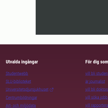
Utvalda ingångar
För dig so
Studentwebb
vill bli studen
SLU-biblioteket
är journalist
Universitetsdjursjukhuset
vill bli dokto
vill söka jobb
Centrumbildningar
vill rapporte
Art- och miljödata