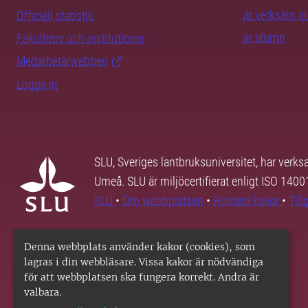
är verksam i
Officiell statistik
är alumn
Fakulteter och institutioner
Medarbetarwebben
Logga in
SLU, Sveriges lantbruksuniversitet, har verk
Umeå. SLU är miljöcertifierat enligt ISO 140
SLU
•
Om webbplatsen
•
Hantera kakor
•
Til
Denna webbplats använder kakor (cookies), som
lagras i din webbläsare. Vissa kakor är nödvändiga
för att webbplatsen ska fungera korrekt. Andra är
valbara.