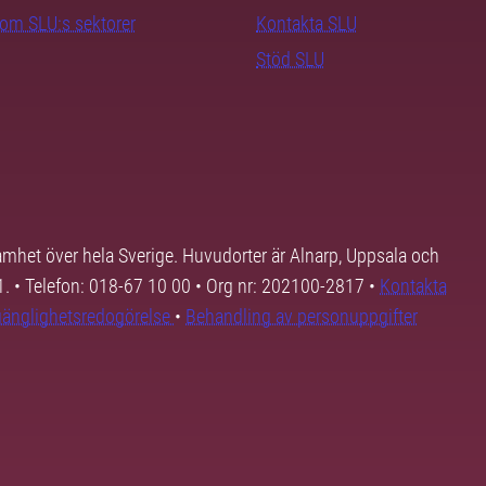
nom SLU:s sektorer
Kontakta SLU
Stöd SLU
samhet över hela Sverige. Huvudorter är Alnarp, Uppsala och
01. • Telefon: 018-67 10 00 • Org nr: 202100-2817 •
Kontakta
lgänglighetsredogörelse
•
Behandling av personuppgifter