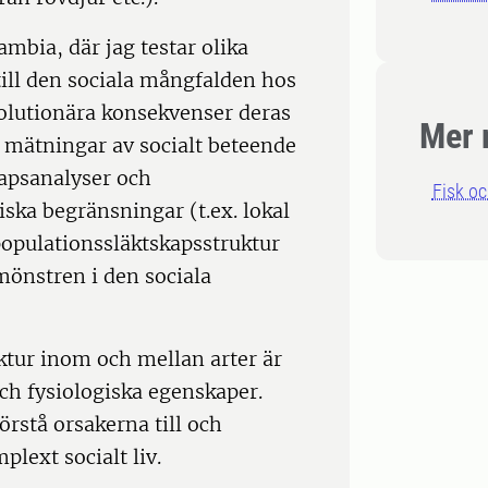
ambia, där jag testar olika
till den sociala mångfalden hos
olutionära konsekvenser deras
Mer 
r mätningar av socialt beteende
kapsanalyser och
Fisk oc
iska begränsningar (t.ex. lokal
 populationssläktskapsstruktur
mönstren i den sociala
uktur inom och mellan arter är
h fysiologiska egenskaper.
örstå orsakerna till och
lext socialt liv.