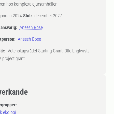
uren hos komplexa djursamhällen
januari 2024
Slut:
december 2027
tansvarig:
Aneesh Bose
tperson:
Aneesh Bose
är:
Vetenskapsrådet Starting Grant, Olle Engkvists
se project grant
erkande
rgrupper:
k ekologi