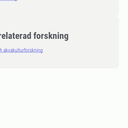
relaterad forskning
h akvakulturforskning