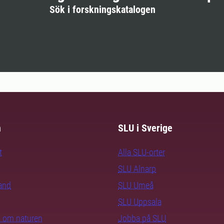
Sök i forskningskatalogen
m
SLU i Sverige
t
Alla SLU-orter
SLU Alnarp
rand
SLU Umeå
SLU Uppsala
ra om naturen
Jobba på SLU