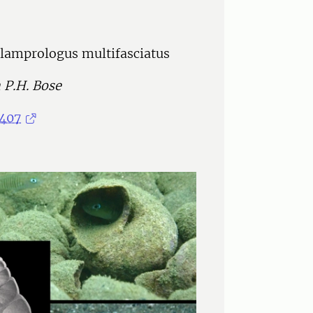
eolamprologus multifasciatus
h P.H. Bose
3407