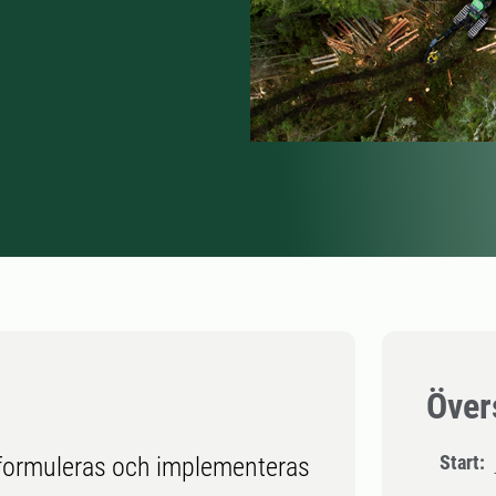
Över
Start:
 formuleras och implementeras