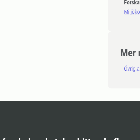
Forska
Miljök
Mer 
Övrig 