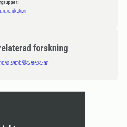
rgrupper:
ommunikation
relaterad forskning
annan samhällsvetenskap