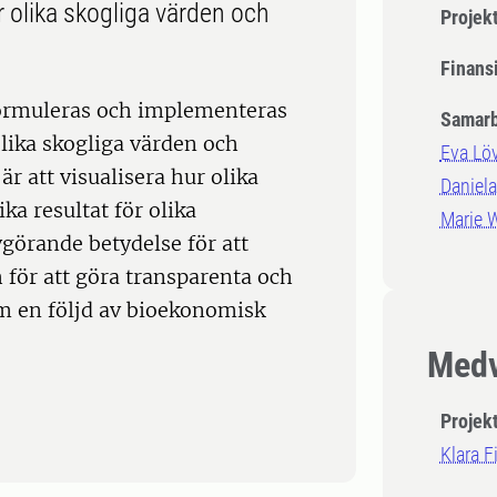
 olika skogliga värden och
Projek
Finansi
formuleras och implementeras
Samarb
lika skogliga värden och
Eva Löv
är att visualisera hur olika
Daniela
a resultat för olika
Marie W
görande betydelse för att
för att göra transparenta och
m en följd av bioekonomisk
Medv
Projek
Klara F