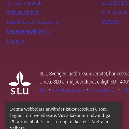
vill rapporte
Art- och miljödata
är verksam i
Officiell statistik
är alumn
Fakulteter och institutioner
Medarbetarwebben
Logga in
SLU, Sveriges lantbruksuniversitet, har verk
Umeå. SLU är miljöcertifierat enligt ISO 140
SLU
•
Om webbplatsen
•
Hantera kakor
•
Til
Denna webbplats använder kakor (cookies), som
lagras i din webbläsare. Vissa kakor är nödvändiga
för att webbplatsen ska fungera korrekt. Andra är
valbara.