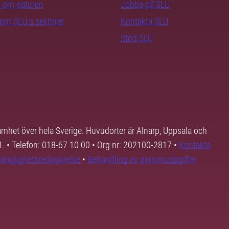
ra om naturen
Jobba på SLU
nom SLU:s sektorer
Kontakta SLU
Stöd SLU
samhet över hela Sverige. Huvudorter är Alnarp, Uppsala och
01. • Telefon: 018-67 10 00 • Org nr: 202100-2817 •
Kontakta
lgänglighetsredogörelse
•
Behandling av personuppgifter