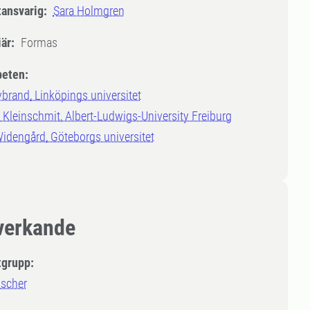
tansvarig:
Sara Holmgren
är:
Formas
eten:
brand, Linköpings universitet
 Kleinschmit, Albert-Ludwigs-University Freiburg
idengård, Göteborgs universitet
erkande
tgrupp:
ischer