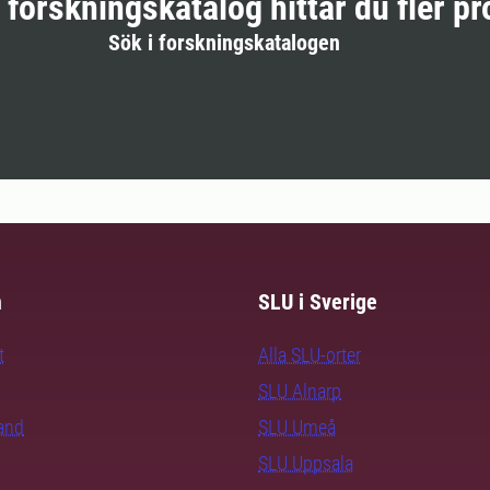
r forskningskatalog hittar du fler pr
Sök i forskningskatalogen
m
SLU i Sverige
t
Alla SLU-orter
SLU Alnarp
rand
SLU Umeå
SLU Uppsala