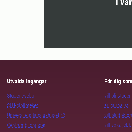
I vå
Utvalda ingångar
För dig so
Studentwebb
vill bli studen
SLU-biblioteket
är journalist
Universitetsdjursjukhuset
vill bli dokto
vill söka jobb
Centrumbildningar