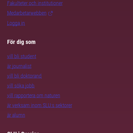
Fakulteter och institutioner
Medarbetarwebben
Logga in
För dig som
vill bli student
är journalist
vill bli doktorand
vill söka jobb
vill rapportera om naturen
är verksam inom SLU:s sektorer
är alumn