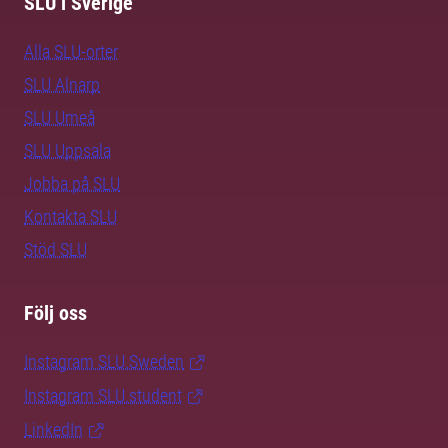
SLU i Sverige
Alla SLU-orter
SLU Alnarp
SLU Umeå
SLU Uppsala
Jobba på SLU
Kontakta SLU
Stöd SLU
Följ oss
Instagram SLU.Sweden
Instagram SLU.student
LinkedIn