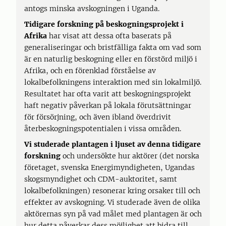
antogs minska avskogningen i Uganda.
Tidigare forskning på beskogningsprojekt i
Afrika
har visat att dessa ofta baserats på
generaliseringar och bristfälliga fakta om vad som
är en naturlig beskogning eller en förstörd miljö i
Afrika, och en förenklad förståelse av
lokalbefolkningens interaktion med sin lokalmiljö.
Resultatet har ofta varit att beskogningsprojekt
haft negativ påverkan på lokala förutsättningar
för försörjning, och även ibland överdrivit
återbeskogningspotentialen i vissa områden.
Vi studerade plantagen i ljuset av
denna tidigare
forskning
och undersökte hur aktörer (det norska
företaget, svenska Energimyndigheten, Ugandas
skogsmyndighet och CDM-auktoritet, samt
lokalbefolkningen) resonerar kring orsaker till och
effekter av avskogning. Vi studerade även de olika
aktörernas syn på vad målet med plantagen är och
hur detta påverkar dess möjlighet att bidra till