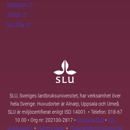
Facebook
TikTok
SLU Play
SLU, Sveriges lantbruksuniversitet, har verksamhet över
hela Sverige. Huvudorter är Alnarp, Uppsala och Umeå.
SLU är miljöcertifierat enligt ISO 14001. • Telefon: 018-67
10 00 • Org nr: 202100-2817 •
Kontakta SLU
•
Om
webbplatsen
•
Hantera kakor
•
Tillgänglighetsredogörelse