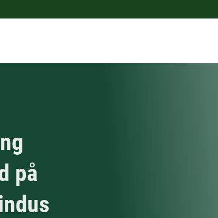
ing
d på
indus