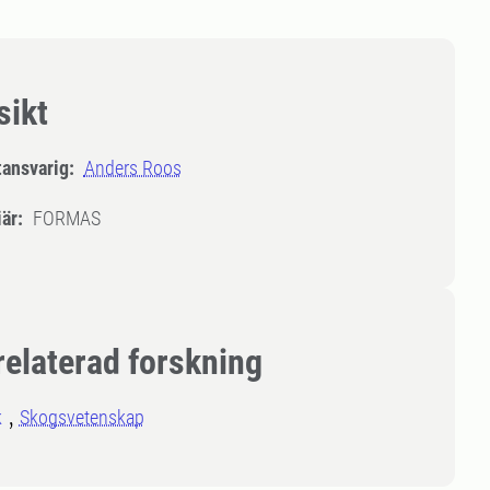
sikt
tansvarig:
Anders Roos
är:
FORMAS
relaterad forskning
k
Skogsvetenskap