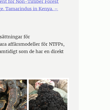
ent for Non-Timber Forest
ge. Tamarindus in Kenya. –
sättningar för
ara affärsmodeller för NTFPs,
samtidigt som de har en direkt