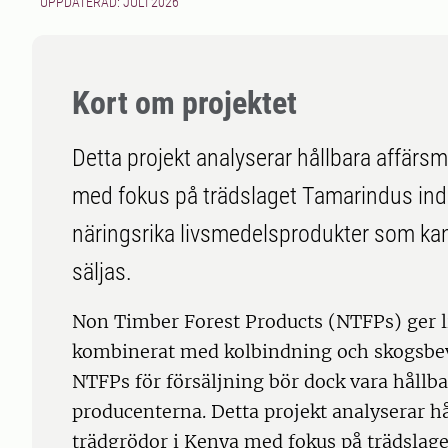
UPPDATERAD: JULI 2026
Kort om projektet
Detta projekt analyserar hållbara affärsm
med fokus på trädslaget Tamarindus indi
näringsrika livsmedelsprodukter som kan
säljas.
Non Timber Forest Products (NTFPs) ger 
kombinerat med kolbindning och skogsbev
NTFPs för försäljning bör dock vara hållb
producenterna. Detta projekt analyserar hå
trädgrödor i Kenya med fokus på trädslage