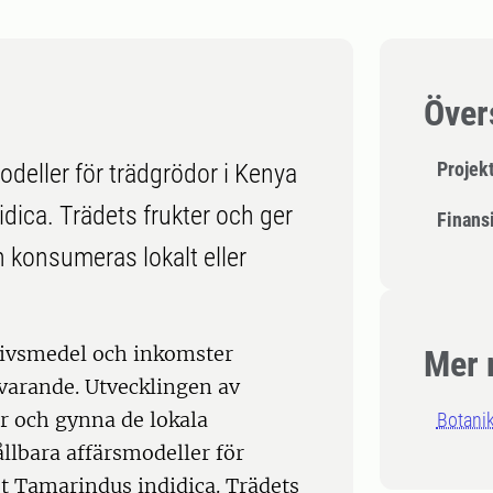
Över
Projek
odeller för trädgrödor i Kenya
dica. Trädets frukter och ger
Finansi
 konsumeras lokalt eller
livsmedel och inkomster
Mer 
arande. Utvecklingen av
ar och gynna de lokala
Botani
llbara affärsmodeller för
t Tamarindus indidica. Trädets