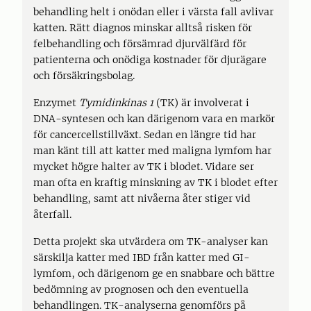
behandling helt i onödan eller i värsta fall avlivar
katten. Rätt diagnos minskar alltså risken för
felbehandling och försämrad djurvälfärd för
patienterna och onödiga kostnader för djurägare
och försäkringsbolag.
Enzymet
Tymidinkinas 1
(TK) är involverat i
DNA-syntesen och kan därigenom vara en markör
för cancercellstillväxt. Sedan en längre tid har
man känt till att katter med maligna lymfom har
mycket högre halter av TK i blodet. Vidare ser
man ofta en kraftig minskning av TK i blodet efter
behandling, samt att nivåerna åter stiger vid
återfall.
Detta projekt ska utvärdera om TK-analyser kan
särskilja katter med IBD från katter med GI-
lymfom, och därigenom ge en snabbare och bättre
bedömning av prognosen och den eventuella
behandlingen. TK-analyserna genomförs på