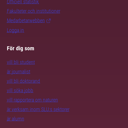
Officiell statistik
Fakulteter och institutioner
Medarbetarwebben
Logga in
För dig som
vill bli student
är journalist
vill bli doktorand
vill söka jobb
vill rapportera om naturen
är verksam inom SLU:s sektorer
är alumn