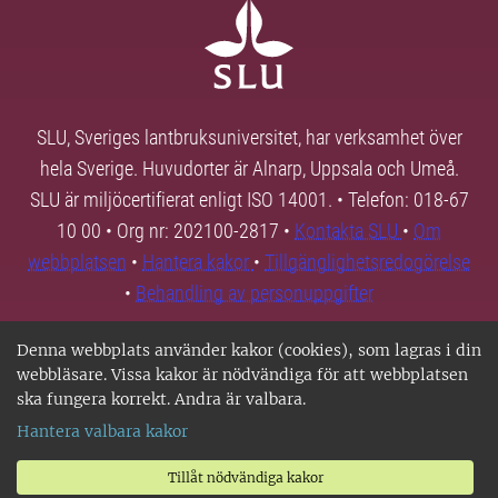
SLU, Sveriges lantbruksuniversitet, har verksamhet över
hela Sverige. Huvudorter är Alnarp, Uppsala och Umeå.
SLU är miljöcertifierat enligt ISO 14001. • Telefon: 018-67
10 00 • Org nr: 202100-2817 •
Kontakta SLU
•
Om
webbplatsen
•
Hantera kakor
•
Tillgänglighetsredogörelse
•
Behandling av personuppgifter
Denna webbplats använder kakor (cookies), som lagras i din
webbläsare. Vissa kakor är nödvändiga för att webbplatsen
ska fungera korrekt. Andra är valbara.
Hantera valbara kakor
Tillåt nödvändiga kakor