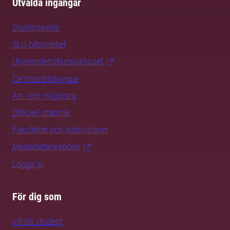
Utvalda ingångar
Studentwebb
SLU-biblioteket
Universitetsdjursjukhuset
Centrumbildningar
Art- och miljödata
Officiell statistik
Fakulteter och institutioner
Medarbetarwebben
Logga in
För dig som
vill bli student