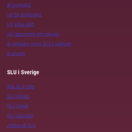
är journalist
vill bli doktorand
vill söka jobb
vill rapportera om naturen
är verksam inom SLU:s sektorer
är alumn
SLU i Sverige
Alla SLU-orter
SLU Alnarp
SLU Umeå
SLU Uppsala
Jobba på SLU