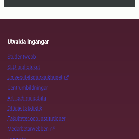
Utvalda ingångar
Studentwebb
SLU-biblioteket
Universitetsdjursjukhuset
Centrumbildningar
Art- och miljödata
Officiell statistik
Fakulteter och institutioner
Medarbetarwebben