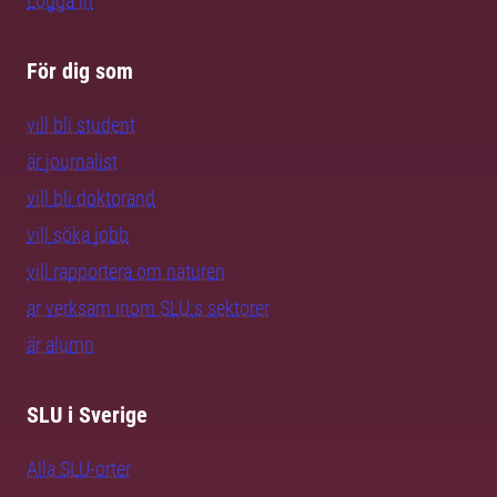
Logga in
För dig som
vill bli student
är journalist
vill bli doktorand
vill söka jobb
vill rapportera om naturen
är verksam inom SLU:s sektorer
är alumn
SLU i Sverige
Alla SLU-orter