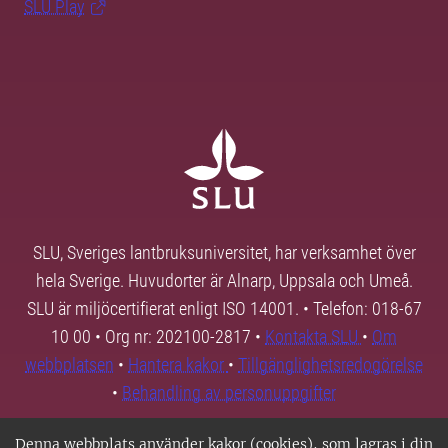
SLU Play
SLU, Sveriges lantbruksuniversitet, har verksamhet över
hela Sverige. Huvudorter är Alnarp, Uppsala och Umeå.
SLU är miljöcertifierat enligt ISO 14001. • Telefon: 018-67
10 00 • Org nr: 202100-2817 •
Kontakta SLU
•
Om
webbplatsen
•
Hantera kakor
•
Tillgänglighetsredogörelse
•
Behandling av personuppgifter
Denna webbplats använder kakor (cookies), som lagras i din