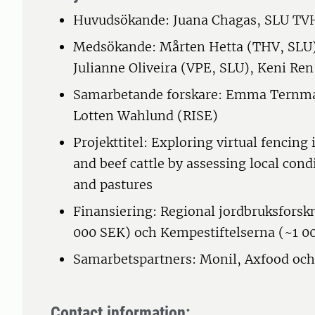
Huvudsökande: Juana Chagas, SLU TV
Medsökande: Mårten Hetta (THV, SLU),
Julianne Oliveira (VPE, SLU), Keni Ren
Samarbetande forskare: Emma Ternman
Lotten Wahlund (RISE)
Projekttitel: Exploring virtual fencing
and beef cattle by assessing local con
and pastures
Finansiering: Regional jordbruksforsk
000 SEK) och Kempestiftelserna (~1 0
Samarbetspartners: Monil, Axfood och
Contact information: