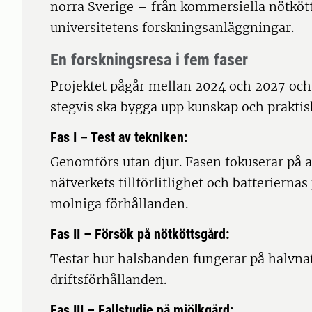
norra Sverige – från kommersiella nötkött
universitetens forskningsanläggningar.
En forskningsresa i fem faser
Projektet pågår mellan 2024 och 2027 och
stegvis ska bygga upp kunskap och praktisk
Fas I – Test av tekniken:
Genomförs utan djur. Fasen fokuserar på a
nätverkets tillförlitlighet och batterierna
molniga förhållanden.
Fas II – Försök på nötköttsgård:
Testar hur halsbanden fungerar på halvn
driftsförhållanden.
Fas III – Fallstudie på mjölkgård: