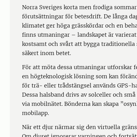
Norra Sveriges korta men frodiga sommar 
förutsättningar för betesdrift. De långa d
klimatet ger höga grässkördar och en behag
finns utmaningar – landskapet är varierat 
kostsamt och svårt att bygga traditionella
säkert inom betet.
För att möta dessa utmaningar utforskar fo
en högteknologisk lösning som kan förändra
för trä- eller trådstängsel används GPS-h
Dessa halsband drivs av solceller och små
via mobilnätet. Bönderna kan skapa ”osyn
mobilapp.
När ett djur närmar sig den virtuella gräns
Om djuret ignorerar varningen och fortsätt