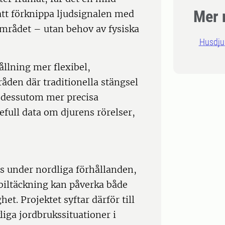
Mer 
 att förknippa ljudsignalen med
området – utan behov av fysiska
Husdju
llning mer flexibel,
råden där traditionella stängsel
r dessutom mer precisa
efull data om djurens rörelser,
ats under nordliga förhållanden,
biltäckning kan påverka både
het. Projektet syftar därför till
liga jordbrukssituationer i