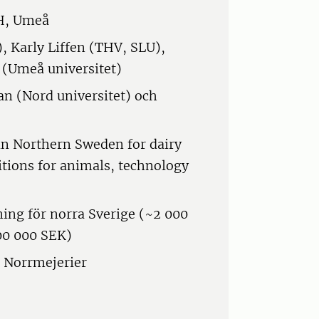
H, Umeå
 Karly Liffen (THV, SLU),
 (Umeå universitet)
 (Nord universitet) och
 in Northern Sweden for dairy
ditions for animals, technology
ning för norra Sverige (~2 000
00 000 SEK)
 Norrmejerier