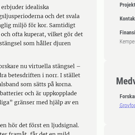
Projek
erbjuder idealiska
agsljusperioderna och det svala
Kontak
lig miljö för kor. Samtidigt
Finansi
och ofta kuperat, vilket gör det
Kempes
 stängsel som håller djuren
rskare nu virtuella stängsel –
 betesdriften i norr. I stället
Medv
alsband som sätts på korna.
 batterier och är uppkopplade
Forska
liga” gränser med hjälp av en
Grovfod
en hör det först en ljudsignal.
er framåt, får det en mild