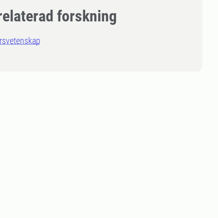
relaterad forskning
rsvetenskap