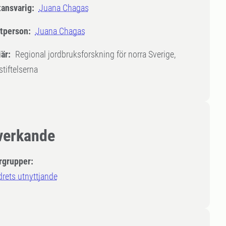
tansvarig:
Juana Chagas
tperson:
Juana Chagas
är:
Regional jordbruksforskning för norra Sverige,
tiftelserna
erkande
rgrupper:
rets utnyttjande