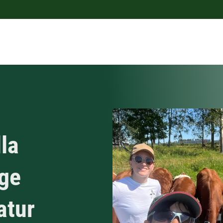
lla
ige
atur