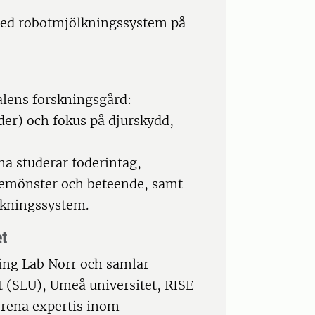
med robotmjölkningssystem på
lens forskningsgård:
er) och fokus på djurskydd,
a studerar foderintag,
semönster och beteende, samt
akningssystem.
et
ving Lab Norr och samlar
t (SLU), Umeå universitet, RISE
örena expertis inom