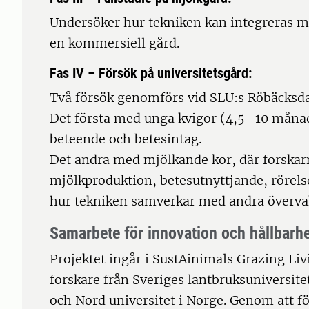
Undersöker hur tekniken kan integreras 
en kommersiell gård.
Fas IV – Försök på universitetsgård:
Två försök genomförs vid SLU:s Röbäcksda
Det första med unga kvigor (4,5–10 månad
beteende och betesintag.
Det andra med mjölkande kor, där forskarn
mjölkproduktion, betesutnyttjande, rörel
hur tekniken samverkar med andra överv
Samarbete för innovation och hållbarh
Projektet ingår i SustAinimals Grazing Li
forskare från Sveriges lantbruksuniversite
och Nord universitet i Norge. Genom att f