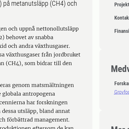
01) på metanutsläpp (CH4) och
Projek
Kontak
gen och uppnå nettonollutsläpp
Finansi
2) behovet av snabba
xid och andra växthusgaser.
ssa växthusgaser från jordbruket
an (CH4), som bidrar till den
Medv
Forska
uceras genom matsmältningen
Grovfod
 de globala antropogena
cennierna har forskningen
a dessa utsläpp, bland annat
 och förbättrad management.
lsproduktionen eftersom de kan