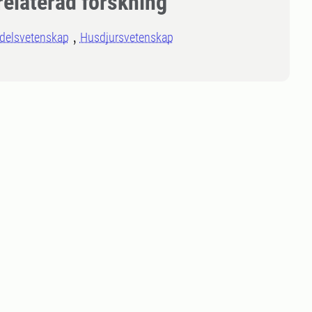
relaterad forskning
delsvetenskap
Husdjursvetenskap