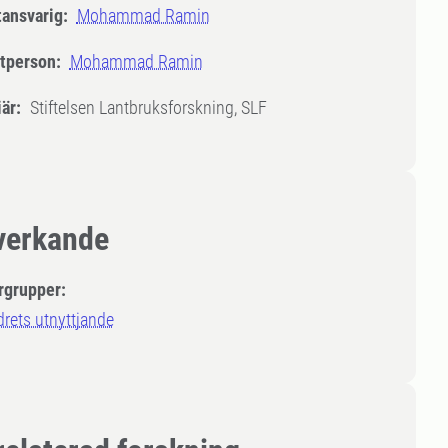
tansvarig:
Mohammad Ramin
tperson:
Mohammad Ramin
är:
Stiftelsen Lantbruksforskning, SLF
erkande
rgrupper:
rets utnyttjande