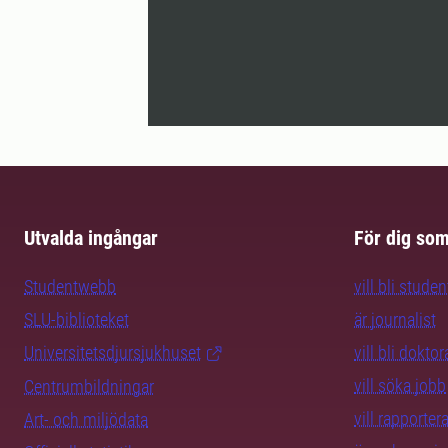
Utvalda ingångar
För dig so
Studentwebb
vill bli studen
SLU-biblioteket
är journalist
Universitetsdjursjukhuset
vill bli dokto
vill söka jobb
Centrumbildningar
vill rapporte
Art- och miljödata