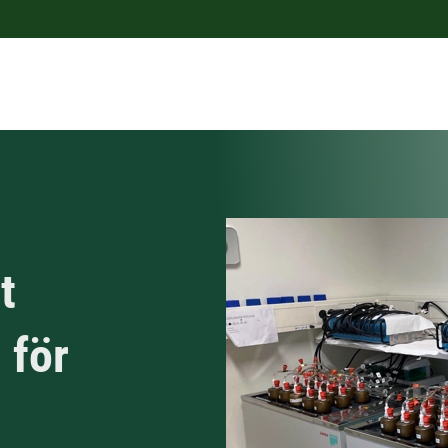
t
 för