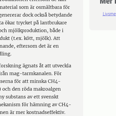
Mer 
material som är osmältbara för
Livsme
genererar dock också betydande
a ökar trycket på lantbrukare
och mjölkproduktion, både i
ukt (t.ex. kött, mjölk). Att
anande, eftersom det är en
ling.
orskning ägnats åt att utveckla
 från mag-tarmkanalen. För
tserna för att minska CH4-
) och den röda makroalgen
ny substans av ett svenskt
 mekanism för hämning av CH4-
en är mer kostnadseffektiv.