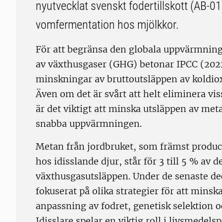
nyutvecklat svenskt fodertillskott (AB-
vomfermentation hos mjölkkor.
För att begränsa den globala uppvärmnin
av växthusgaser (GHG) betonar IPCC (202
minskningar av bruttoutsläppen av koldio
Även om det är svårt att helt eliminera vi
är det viktigt att minska utsläppen av met
snabba uppvärmningen.
Metan från jordbruket, som främst prod
hos idisslande djur, står för 3 till 5 % av
växthusgasutsläppen. Under de senaste de
fokuserat på olika strategier för att minsk
anpassning av fodret, genetisk selektion
Idisslare spelar en viktig roll i livsmede