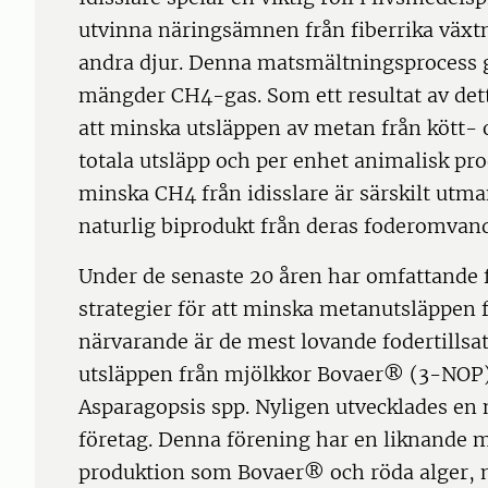
utvinna näringsämnen från fiberrika växt
andra djur. Denna matsmältningsprocess 
mängder CH4-gas. Som ett resultat av dett
att minska utsläppen av metan från kött- 
totala utsläpp och per enhet animalisk prod
minska CH4 från idisslare är särskilt utm
naturlig biprodukt från deras foderomvand
Under de senaste 20 åren har omfattande f
strategier för att minska metanutsläppen
närvarande är de mest lovande fodertillsa
utsläppen från mjölkkor Bovaer® (3-NOP
Asparagopsis spp. Nyligen utvecklades en 
företag. Denna förening har en liknande
produktion som Bovaer® och röda alger, m