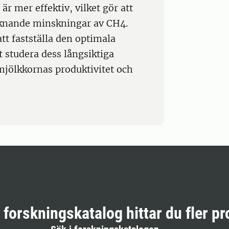
r mer effektiv, vilket gör att
 liknande minskningar av CH4.
tt fastställa den optimala
t studera dess långsiktiga
mjölkkornas produktivitet och
r forskningskatalog hittar du fler pr