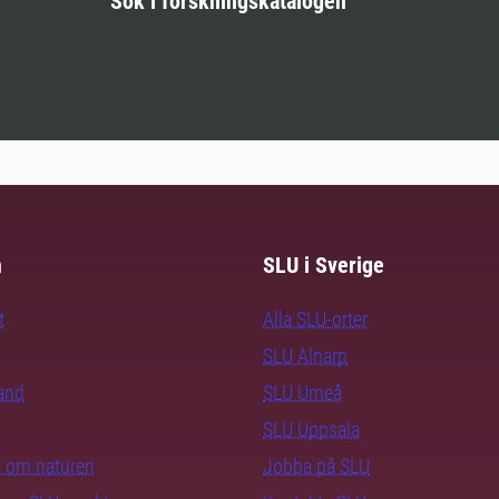
Sök i forskningskatalogen
m
SLU i Sverige
t
Alla SLU-orter
SLU Alnarp
rand
SLU Umeå
SLU Uppsala
ra om naturen
Jobba på SLU