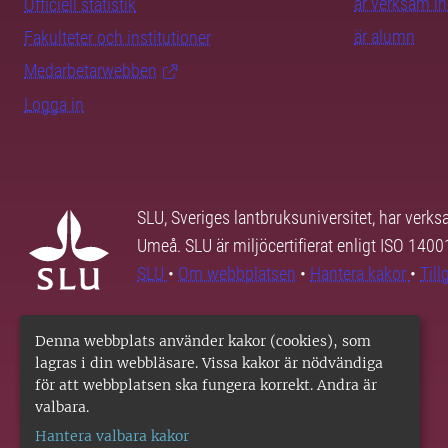
är verksam i
Officiell statistik
är alumn
Fakulteter och institutioner
Medarbetarwebben
Logga in
SLU, Sveriges lantbruksuniversitet, har verk
Umeå. SLU är miljöcertifierat enligt ISO 140
SLU
•
Om webbplatsen
•
Hantera kakor
•
Til
Denna webbplats använder kakor (cookies), som
lagras i din webbläsare. Vissa kakor är nödvändiga
för att webbplatsen ska fungera korrekt. Andra är
valbara.
Hantera valbara kakor