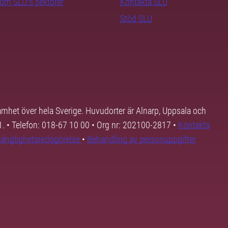
nom SLU:s sektorer
Kontakta SLU
Stöd SLU
samhet över hela Sverige. Huvudorter är Alnarp, Uppsala och
01. • Telefon: 018-67 10 00 • Org nr: 202100-2817 •
Kontakta
lgänglighetsredogörelse
•
Behandling av personuppgifter