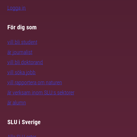
Logga in
För dig som
vill bli student
är journalist
vill bli doktorand
vill söka jobb
vill rapportera om naturen
är verksam inom SLU:s sektorer
är alumn
SLU i Sverige
Alla SLU-orter