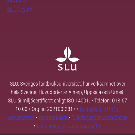
SLU Play
SLU, Sveriges lantbruksuniversitet, har verksamhet över
hela Sverige. Huvudorter är Alnarp, Uppsala och Umeå.
SLU är miljöcertifierat enligt ISO 14001. • Telefon: 018-67
10 00 • Org nr: 202100-2817 •
Kontakta SLU
•
Om
webbplatsen
•
Hantera kakor
•
Tillgänglighetsredogörelse
•
Behandling av personuppgifter