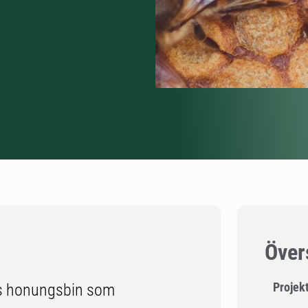
Över
Projek
hos honungsbin som