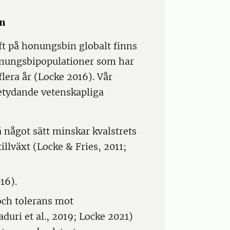
in
ft på honungsbin globalt finns
onungsbipopulationer som har
flera år (Locke 2016). Vår
betydande vetenskapliga
 något sätt minskar kvalstrets
llväxt (Locke & Fries, 2011;
16).
 och tolerans mot
aduri et al., 2019; Locke 2021)