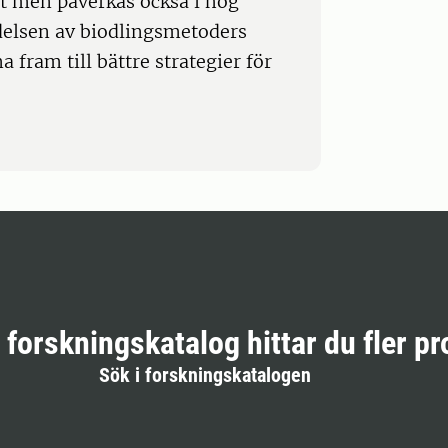
xt men påverkas också i hög
delsen av biodlingsmetoders
fram till bättre strategier för
r forskningskatalog hittar du fler pr
Sök i forskningskatalogen