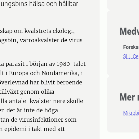
onungsbins hälsa och hållbar
Medv
skap om kvalstrets ekologi,
sbin, varroakvalster de virus
Forska
SLU Ce
 parasit i början av 1980-talet
lt i Europa och Nordamerika, i
överlevnad har blivit beroende
tillväxt genom olika
Mer 
a antalet kvalster nere skulle
en det är inte de höga
Mikrobi
utan de virusinfektioner som
en epidemi i takt med att