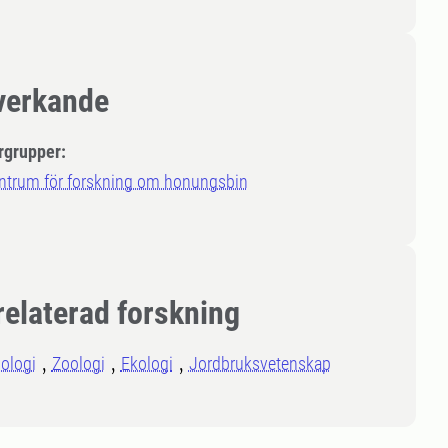
erkande
rgrupper:
ntrum för forskning om honungsbin
relaterad forskning
ologi
Zoologi
Ekologi
Jordbruksvetenskap