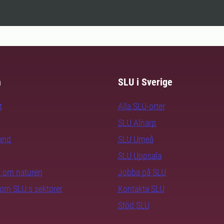
m
SLU i Sverige
t
Alla SLU-orter
SLU Alnarp
rand
SLU Umeå
SLU Uppsala
ra om naturen
Jobba på SLU
nom SLU:s sektorer
Kontakta SLU
Stöd SLU