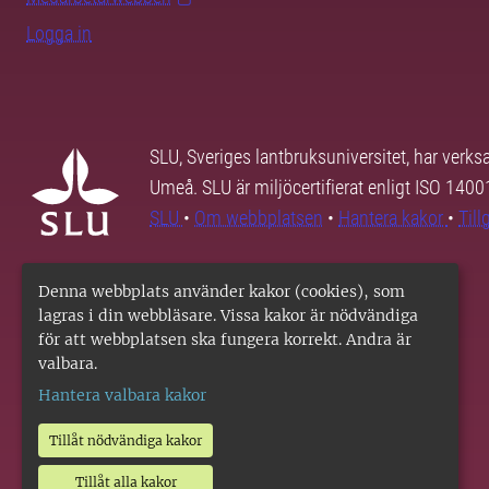
Logga in
SLU, Sveriges lantbruksuniversitet, har verk
Umeå. SLU är miljöcertifierat enligt ISO 140
SLU
•
Om webbplatsen
•
Hantera kakor
•
Til
Denna webbplats använder kakor (cookies), som
lagras i din webbläsare. Vissa kakor är nödvändiga
för att webbplatsen ska fungera korrekt. Andra är
valbara.
Hantera valbara kakor
Tillåt nödvändiga kakor
Tillåt alla kakor