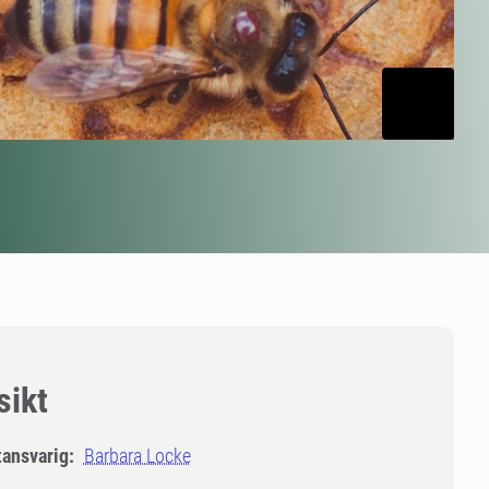
sikt
tansvarig:
Barbara Locke