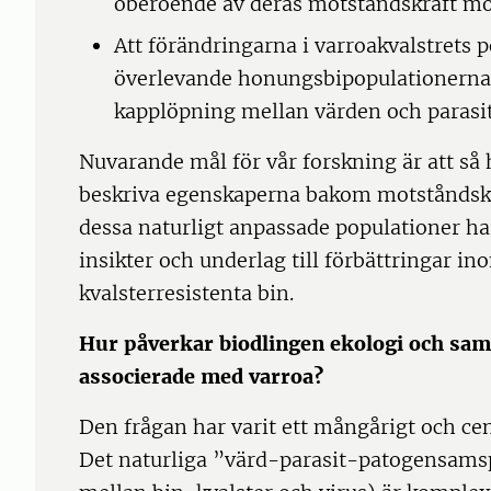
oberoende av deras motståndskraft mo
Att förändringarna i varroakvalstrets 
överlevande honungsbipopulationerna 
kapplöpning mellan värden och parasite
Nuvarande mål för vår forskning är att så
beskriva egenskaperna bakom motståndskr
dessa naturligt anpassade populationer har
insikter och underlag till förbättringar in
kvalsterresistenta bin.
Hur påverkar biodlingen ekologi och sam
associerade med varroa?
Den frågan har varit ett mångårigt och cen
Det naturliga ”värd-parasit-patogensamspe