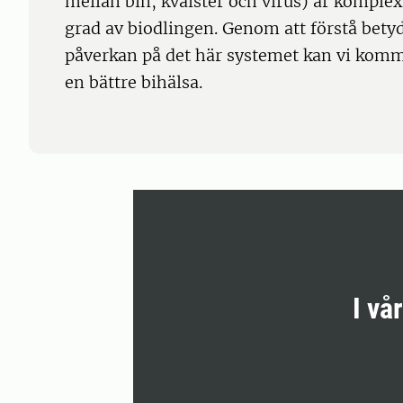
mellan bin, kvalster och virus) är komple
grad av biodlingen. Genom att förstå bety
påverkan på det här systemet kan vi komma 
en bättre bihälsa.
I vå