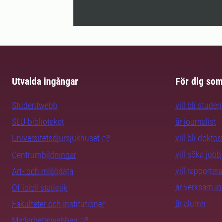
Utvalda ingångar
För dig so
Studentwebb
vill bli studen
SLU-biblioteket
är journalist
Universitetsdjursjukhuset
vill bli dokto
vill söka jobb
Centrumbildningar
vill rapporte
Art- och miljödata
är verksam i
Officiell statistik
är alumn
Fakulteter och institutioner
Medarbetarwebben