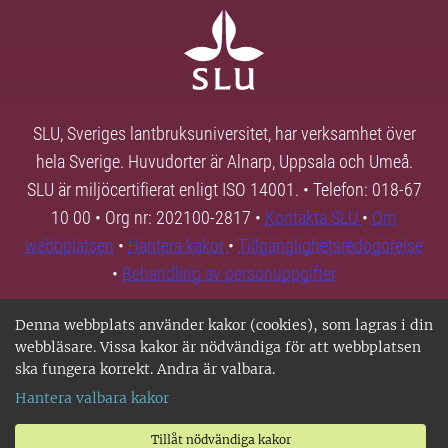
SLU, Sveriges lantbruksuniversitet, har verksamhet över
hela Sverige. Huvudorter är Alnarp, Uppsala och Umeå.
SLU är miljöcertifierat enligt ISO 14001. • Telefon: 018-67
10 00 • Org nr: 202100-2817 •
Kontakta SLU
•
Om
webbplatsen
•
Hantera kakor
•
Tillgänglighetsredogörelse
•
Behandling av personuppgifter
Denna webbplats använder kakor (cookies), som lagras i din
webbläsare. Vissa kakor är nödvändiga för att webbplatsen
ska fungera korrekt. Andra är valbara.
Hantera valbara kakor
Tillåt nödvändiga kakor