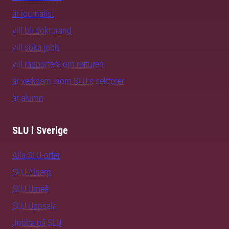
är journalist
vill bli doktorand
vill söka jobb
vill rapportera om naturen
är verksam inom SLU:s sektorer
är alumn
SLU i Sverige
Alla SLU-orter
SLU Alnarp
SLU Umeå
SLU Uppsala
Jobba på SLU