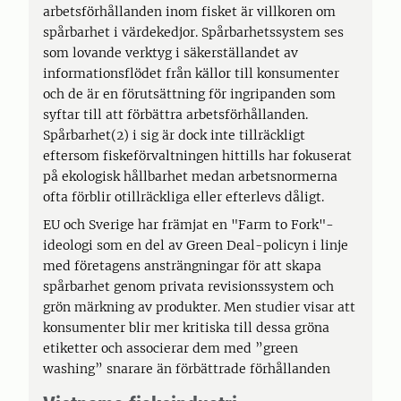
arbetsförhållanden inom fisket är villkoren om
spårbarhet i värdekedjor. Spårbarhetssystem ses
som lovande verktyg i säkerställandet av
informationsflödet från källor till konsumenter
och de är en förutsättning för ingripanden som
syftar till att förbättra arbetsförhållanden.
Spårbarhet(2) i sig är dock inte tillräckligt
eftersom fiskeförvaltningen hittills har fokuserat
på ekologisk hållbarhet medan arbetsnormerna
ofta förblir otillräckliga eller efterlevs dåligt.
EU och Sverige har främjat en "Farm to Fork"-
ideologi som en del av Green Deal-policyn i linje
med företagens ansträngningar för att skapa
spårbarhet genom privata revisionssystem och
grön märkning av produkter. Men studier visar att
konsumenter blir mer kritiska till dessa gröna
etiketter och associerar dem med ”green
washing” snarare än förbättrade förhållanden