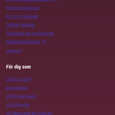
Centrumbildningar
Art- och miljödata
Officiell statistik
Fakulteter och institutioner
Medarbetarwebben
Logga in
För dig som
vill bli student
är journalist
vill bli doktorand
vill söka jobb
vill rapportera om naturen