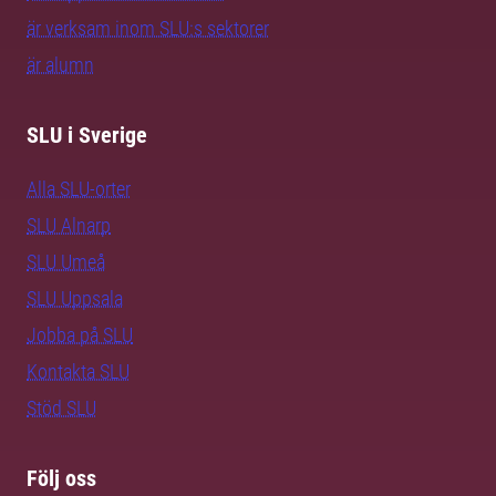
är verksam inom SLU:s sektorer
är alumn
SLU i Sverige
Alla SLU-orter
SLU Alnarp
SLU Umeå
SLU Uppsala
Jobba på SLU
Kontakta SLU
Stöd SLU
Följ oss