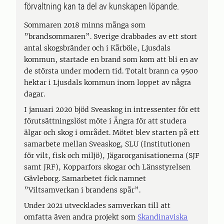
förvaltning kan ta del av kunskapen löpande.
Sommaren 2018 minns många som
”brandsommaren”. Sverige drabbades av ett stort
antal skogsbränder och i Kårböle, Ljusdals
kommun, startade en brand som kom att bli en av
de största under modern tid. Totalt brann ca 9500
hektar i Ljusdals kommun inom loppet av några
dagar.
I januari 2020 bjöd Sveaskog in intressenter för ett
förutsättningslöst möte i Ängra för att studera
älgar och skog i området. Mötet blev starten på ett
samarbete mellan Sveaskog, SLU (Institutionen
för vilt, fisk och miljö), Jägarorganisationerna (SJF
samt JRF), Kopparfors skogar och Länsstyrelsen
Gävleborg. Samarbetet fick namnet
”Viltsamverkan i brandens spår”.
Under 2021 utvecklades samverkan till att
omfatta även andra projekt som
Skandinaviska