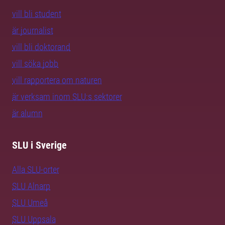
vill bli student
är journalist
vill bli doktorand
vill söka jobb
vill rapportera om naturen
är verksam inom SLU:s sektorer
är alumn
SLU i Sverige
Alla SLU-orter
SLU Alnarp
SLU Umeå
SLU Uppsala