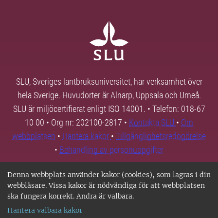
SLU, Sveriges lantbruksuniversitet, har verksamhet över
hela Sverige. Huvudorter är Alnarp, Uppsala och Umeå.
SLU är miljöcertifierat enligt ISO 14001. • Telefon: 018-67
10 00 • Org nr: 202100-2817 •
Kontakta SLU
•
Om
webbplatsen
•
Hantera kakor
•
Tillgänglighetsredogörelse
•
Behandling av personuppgifter
Denna webbplats använder kakor (cookies), som lagras i din
webbläsare. Vissa kakor är nödvändiga för att webbplatsen
ska fungera korrekt. Andra är valbara.
Hantera valbara kakor