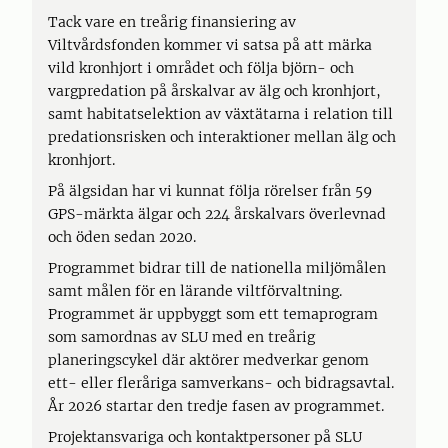
Tack vare en treårig finansiering av
Viltvårdsfonden kommer vi satsa på att märka
vild kronhjort i området och följa björn- och
vargpredation på årskalvar av älg och kronhjort,
samt habitatselektion av växtätarna i relation till
predationsrisken och interaktioner mellan älg och
kronhjort.
På älgsidan har vi kunnat följa rörelser från 59
GPS-märkta älgar och 224 årskalvars överlevnad
och öden sedan 2020.
Programmet bidrar till de nationella miljömålen
samt målen för en lärande viltförvaltning.
Programmet är uppbyggt som ett temaprogram
som samordnas av SLU med en treårig
planeringscykel där aktörer medverkar genom
ett- eller fleråriga samverkans- och bidragsavtal.
År 2026 startar den tredje fasen av programmet.
Projektansvariga och kontaktpersoner på SLU