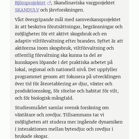
Björnprojektet
, Skandinaviska vargprojektet
SKANDULV
och järvforskningen.
Vårt övergripande mål med samverkansprojektet
är att beskriva förutsättningar, begränsningar och
möjligheter för ett aktivt skogsbruk och en
adaptiv viltförvaltning efter branden. Syftet är att
aktörerna inom skogsbruk, viltförvaltning och
offentlig förvaltning ska kunna ta del av
kunskapen löpande i det praktiska arbetet på
lokal, regional och nationell nivå. Det uppfyller
programmet genom att fokusera på utvecklingen
över tid för återetablering av djur, växter och
produktionsskog, för rörelse och habitat för vilt,
och för biologisk mångfald.
Studieområdet samlar svensk forskning om
växtätare och rovdjur. Tillsammans tar vi
möjligheten att studera mer ingående dynamiken
i interaktionen mellan bytesdjur och rovdjur i
brukade skogar.