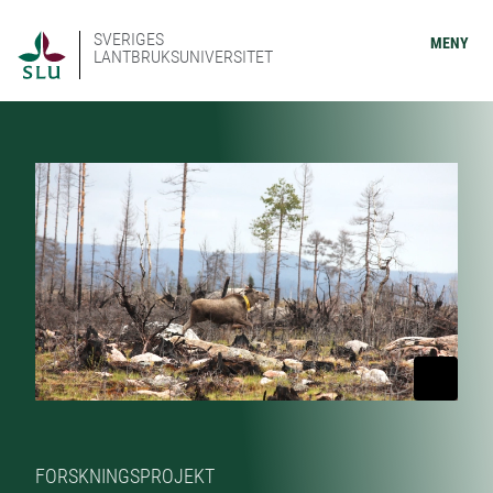
SVERIGES
MENY
LANTBRUKSUNIVERSITET
FORSKNINGSPROJEKT