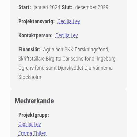
Start:
januari 2024
Slut:
december 2029
Projektansvarig:
Cecilia Ley
Kontaktperson:
Cecilia Ley
Finansiär:
Agria och SKK Forskningsfond,
Skriftställare Birgitta Carlssons fond, Ingeborg
Ögrens fond samt Djurskyddet Djurvännerna
Stockholm
Medverkande
Projektgrupp:
Cecilia Ley
Emma Thilen