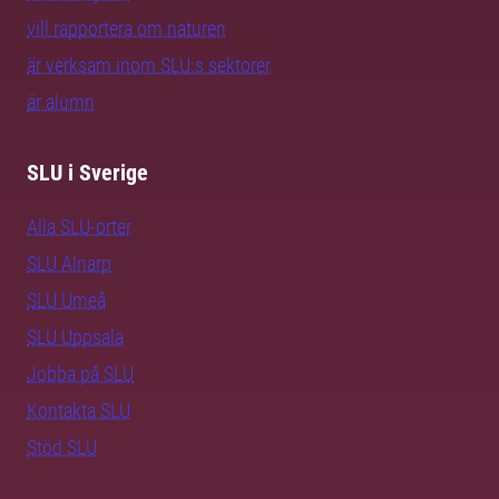
vill rapportera om naturen
är verksam inom SLU:s sektorer
är alumn
SLU i Sverige
Alla SLU-orter
SLU Alnarp
SLU Umeå
SLU Uppsala
Jobba på SLU
Kontakta SLU
Stöd SLU