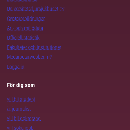
Universitetsdjursjukhuset
Centrumbildningar
Art- och miljödata
Officiell statistik
Fakulteter och institutioner
Medarbetarwebben
Logga in
För dig som
vill bli student
är journalist
vill bli doktorand
vill söka jobb