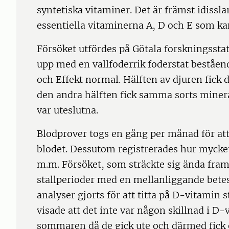
syntetiska vitaminer. Det är främst idissla
essentiella vitaminerna A, D och E som kan
Försöket utfördes på Götala forskningssta
upp med en vallfoderrik foderstat beståend
och Effekt normal. Hälften av djuren fick 
den andra hälften fick samma sorts miner
var uteslutna.
Blodprover togs en gång per månad för att 
blodet. Dessutom registrerades hur mycket 
m.m. Försöket, som sträckte sig ända fram t
stallperioder med en mellanliggande betes
analyser gjorts för att titta på D-vitamin 
visade att det inte var någon skillnad i 
sommaren då de gick ute och därmed fick