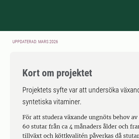
UPPDATERAD: MARS 2026
Kort om projektet
Projektets syfte var att undersöka växa
syntetiska vitaminer.
För att studera växande ungnöts behov av s
60 stutar från ca 4 månaders ålder och fram 
tillväxt och köttkvalitén påverkas då stutarn