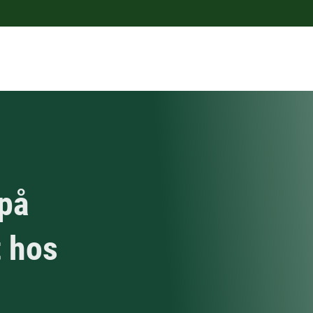
 på
t hos