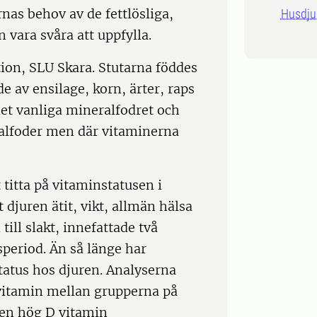
rnas behov av de fettlösliga,
Husdju
 vara svåra att uppfylla.
tion, SLU Skara. Stutarna föddes
e av ensilage, korn, ärter, raps
det vanliga mineralfodret och
alfoder men där vitaminerna
titta på vitaminstatusen i
djuren ätit, vikt, allmän hälsa
ill slakt, innefattade två
period. Än så länge har
status hos djuren. Analyserna
D-vitamin mellan grupperna på
 en hög D vitamin