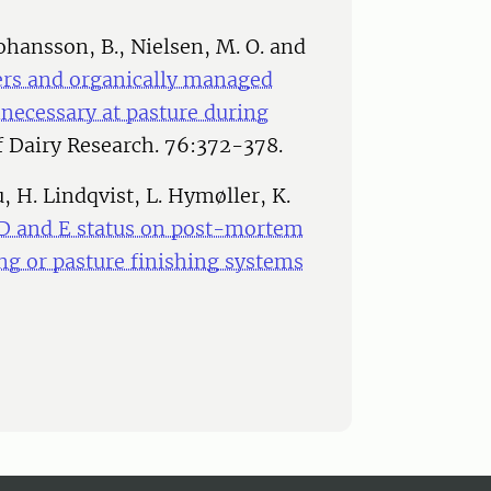
Johansson, B., Nielsen, M. O. and
ers and organically managed
nnecessary at pasture during
of Dairy Research. 76:372-378.
u, H. Lindqvist, L. Hymøller, K.
 D and E status on post-mortem
ng or pasture finishing systems