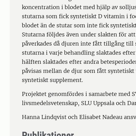
koncentration i blodet med hjälp av sollju
stutarna som fick syntetiskt D vitamin i f
blodet än de stutar som inte fick syntetis
Stutarna följdes även under slakten för at
påverkades då djuren inte fått tillgång till
stutarna i varje behandling slaktades efte
hälften slaktades efter andra betesperiode
påvisas mellan de djur som fått syntetiskt 
syntetiskt supplement.
Projektet genomfördes i samarbete med SV
livsmedelsvetenskap, SLU Uppsala och Da
Hanna Lindqvist och Elisabet Nadeau ansva
Publikationer