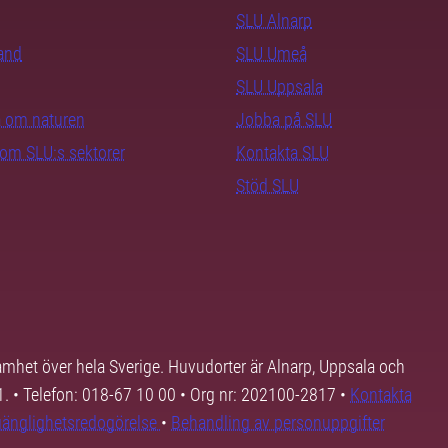
SLU Alnarp
rand
SLU Umeå
SLU Uppsala
ra om naturen
Jobba på SLU
nom SLU:s sektorer
Kontakta SLU
Stöd SLU
samhet över hela Sverige. Huvudorter är Alnarp, Uppsala och
01. • Telefon: 018-67 10 00 • Org nr: 202100-2817 •
Kontakta
lgänglighetsredogörelse
•
Behandling av personuppgifter