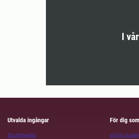
I vå
Utvalda ingångar
För dig so
Studentwebb
vill bli studen