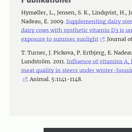
Hymøller, L., Jensen, S. K., Lindqvist, H., 
Nadeau, E. 2009.
Supplementing dairy ste
dairy cows with synthetic vitamin D3 is u
exposure to summer sunlight
. Journal 
T. Turner, J. Pickova, P. Ertbjerg, E. Nadea
Lundström. 2011.
Influence of vitamins A,
meat quality in steers under winter-housi
. Animal. 5:1141-1148.