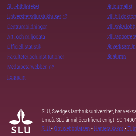
SLU-biblioteket
är journalist
Universitetsdjursjukhuset
vill bli dokto
vill söka jobb
Centrumbildningar
vill rapporte
Art- och miljödata
är verksam i
Officiell statistik
är alumn
Fakulteter och institutioner
Medarbetarwebben
Logga in
SLU, Sveriges lantbruksuniversitet, har verk
Umeå. SLU är miljöcertifierat enligt ISO 140
SLU
•
Om webbplatsen
•
Hantera kakor
•
Til