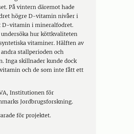
set. På vintern däremot hade
odret högre D-vitamin nivåer i
kt D-vitamin i mineralfodret.
t undersöka hur köttkvaliteten
 syntetiska vitaminer. Hälften av
r andra stallperioden och
n. Inga skillnader kunde dock
vitamin och de som inte fått ett
A, Institutionen för
nmarks Jordbrugsforskning.
rade för projektet.