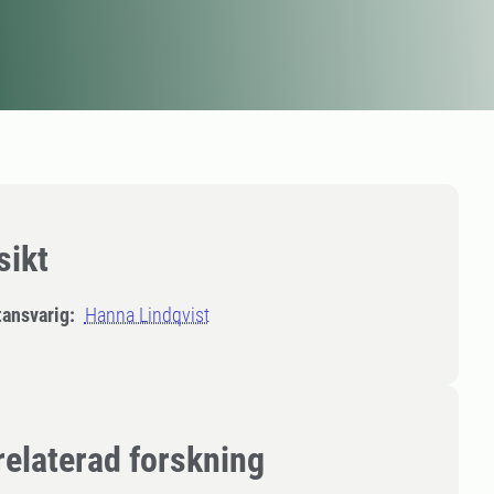
sikt
tansvarig:
Hanna Lindqvist
relaterad forskning