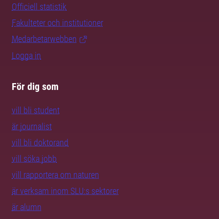
Officiell statistik
Fakulteter och institutioner
Medarbetarwebben
Logga in
För dig som
vill bli student
är journalist
vill bli doktorand
vill söka jobb
vill rapportera om naturen
är verksam inom SLU:s sektorer
är alumn