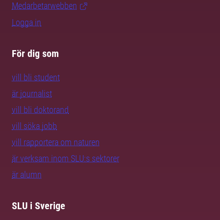
Medarbetarwebben
Logga in
För dig som
vill bli student
är journalist
vill bli doktorand
vill söka jobb
vill rapportera om naturen
är verksam inom SLU:s sektorer
är alumn
SLU i Sverige