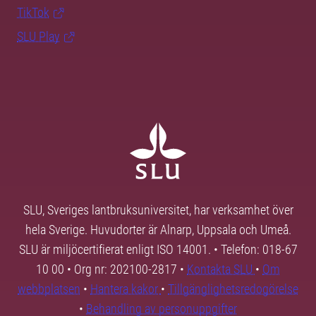
TikTok
SLU Play
SLU, Sveriges lantbruksuniversitet, har verksamhet över
hela Sverige. Huvudorter är Alnarp, Uppsala och Umeå.
SLU är miljöcertifierat enligt ISO 14001. • Telefon: 018-67
10 00 • Org nr: 202100-2817 •
Kontakta SLU
•
Om
webbplatsen
•
Hantera kakor
•
Tillgänglighetsredogörelse
•
Behandling av personuppgifter