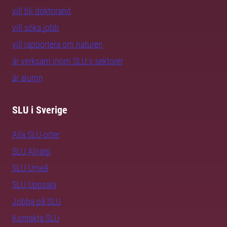
vill bli doktorand
vill söka jobb
vill rapportera om naturen
är verksam inom SLU:s sektorer
är alumn
SLU i Sverige
Alla SLU-orter
SLU Alnarp
SLU Umeå
SLU Uppsala
Jobba på SLU
Kontakta SLU