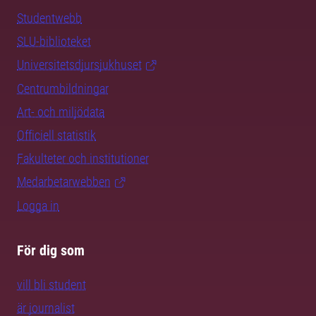
Studentwebb
SLU-biblioteket
Universitetsdjursjukhuset
Centrumbildningar
Art- och miljödata
Officiell statistik
Fakulteter och institutioner
Medarbetarwebben
Logga in
För dig som
vill bli student
är journalist