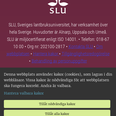
SLU, Sveriges lantbruksuniversitet, har verksamhet över
hela Sverige. Huvudorter är Alnarp, Uppsala och Umeå.
SLU är miljöcertifierat enligt ISO 14001. • Telefon: 018-67
10 00 • Org nr: 202100-2817 •
Kontakta SLU
•
Om
webbplatsen
•
Hantera kakor
•
Tillgänglighetsredogörelse
•
Behandling av personuppgifter
Denna webbplats använder kakor (cookies), som lagras i din
webbläsare. Vissa kakor är nödvändiga för att webbplatsen
ska fungera korrekt. Andra är valbara.
Hantera valbara kakor
Tillåt nödvändiga kakor
Tillåt alla kakor