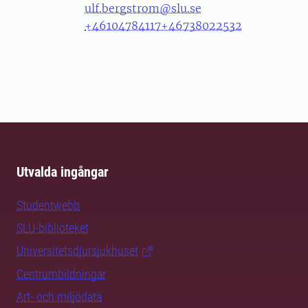
ulf.bergstrom@slu.se
+46104784117
+46738022532
Utvalda ingångar
Studentwebb
SLU-biblioteket
Universitetsdjursjukhuset
Centrumbildningar
Art- och miljödata