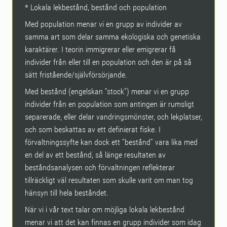
* Lokala lekbestånd, bestånd och population
Med population menar vi en grupp av individer av
samma art som delar samma ekologiska och genetiska
karaktärer. I teorin immigrerar eller emigrerar få
individer från eller till en population och den är på så
sätt fristående/självförsörjande.
Med bestånd (engelskan ”stock”) menar vi en grupp
individer från en population som antingen är rumsligt
separerade, eller delar vandringsmönster, och lekplatser,
och som beskattas av ett definierat fiske. I
förvaltningssyfte kan dock ett ”bestånd” vara lika med
en del av ett bestånd, så länge resultaten av
beståndsanalysen och förvaltningen reflekterar
tillräckligt väl resultaten som skulle varit om man tog
hänsyn till hela beståndet.
När vi i vår text talar om möjliga lokala lekbestånd
menar vi att det kan finnas en grupp individer som idag