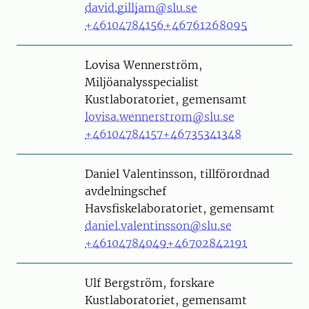
david.gilljam@slu.se
+46104784156
+46761268095
Person
Lovisa Wennerström,
Miljöanalysspecialist
Kustlaboratoriet, gemensamt
lovisa.wennerstrom@slu.se
+46104784157
+46735341348
Person
Daniel Valentinsson, tillförordnad
avdelningschef
Havsfiskelaboratoriet, gemensamt
daniel.valentinsson@slu.se
+46104784049
+46702842191
Person
Ulf Bergström, forskare
Kustlaboratoriet, gemensamt