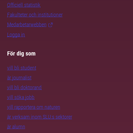
Officiell statistik
Fakulteter och institutioner
Medarbetarwebben
Logga in
För dig som
vill bli student
är journalist
vill bli doktorand
vill söka jobb
vill rapportera om naturen
är verksam inom SLU:s sektorer
är alumn