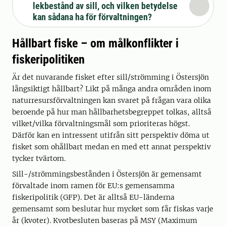
lekbestånd av sill, och vilken betydelse
kan sådana ha för förvaltningen?
Hållbart fiske – om målkonflikter i
fiskeripolitiken
Är det nuvarande fisket efter sill/strömming i Östersjön
långsiktigt hållbart? Likt på många andra områden inom
naturresursförvaltningen kan svaret på frågan vara olika
beroende på hur man hållbarhetsbegreppet tolkas, alltså
vilket/vilka förvaltningsmål som prioriteras högst.
Därför kan en intressent utifrån sitt perspektiv döma ut
fisket som ohållbart medan en med ett annat perspektiv
tycker tvärtom.
Sill-/strömmingsbestånden i Östersjön är gemensamt
förvaltade inom ramen för EU:s gemensamma
fiskeripolitik (GFP). Det är alltså EU-länderna
gemensamt som beslutar hur mycket som får fiskas varje
år (kvoter). Kvotbesluten baseras på MSY (Maximum