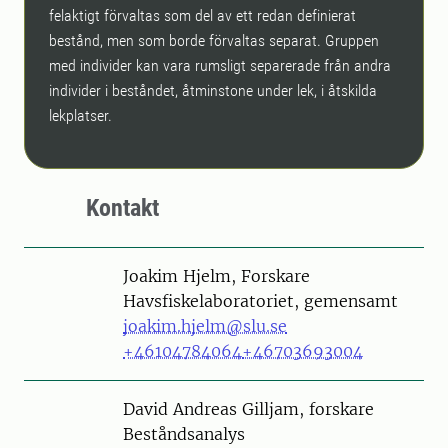
felaktigt förvaltas som del av ett redan definierat
bestånd, men som borde förvaltas separat. Gruppen
med individer kan vara rumsligt separerade från andra
individer i beståndet, åtminstone under lek, i åtskilda
lekplatser.
Kontakt
Person
Joakim Hjelm, Forskare
Havsfiskelaboratoriet, gemensamt
joakim.hjelm@slu.se
+46104784064
+46703693004
Person
David Andreas Gilljam, forskare
Beståndsanalys