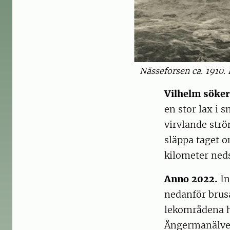
Nässeforsen ca. 1910.
Vilhelm söke
en stor lax i 
virvlande str
släppa taget o
kilometer ned
Anno 2022.
In
nedanför brusa
lekområdena hö
Ångermanälven 