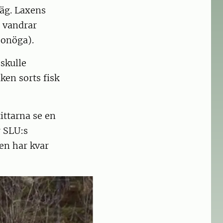
väg. Laxens
 vandrar
jonöga).
skulle
ken sorts fisk
ittarna se en
r SLU:s
den har kvar