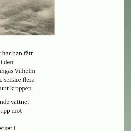
t har han fått
 i den
vingas Vilhelm
r senare flera
 runt kroppen.
nde vattnet
t upp mot
erket i