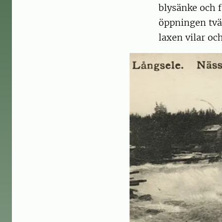
blysänke och f
öppningen tvär
laxen vilar och