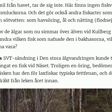
mil från havet, tar de sig inte. Här finns ingen fisk
mmluckorna. Och det gör också andra fiskarter som
 sötvatten: som havsöring, ål och nätting (flodne
v de älgar som nu simmar över älven vid Kullberg 
 undra vilken fisk som nafsade den i bakhasorna, vil
na vara?
rs
SVT-sändning i Den stora älgvandringen kunde t
ångat en fisk vid Näset. Troligen en öring, bedöme
Fisken har den för laxfiskar typiska fettfenan, och 
räkt från leken året innan.