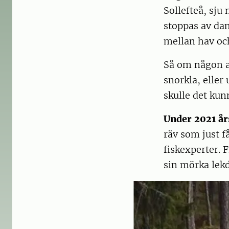
Sollefteå, sju 
stoppas av da
mellan hav och
Så om någon a
snorkla, eller
skulle det kun
Under 2021 å
räv som just f
fiskexperter. 
sin mörka lekd