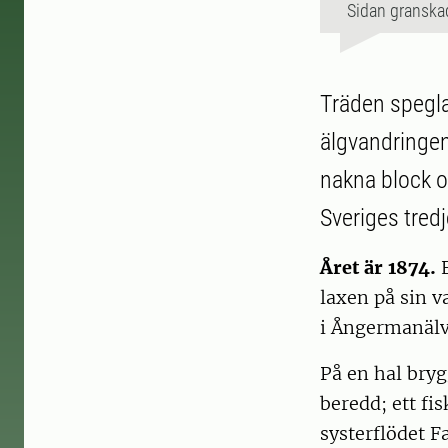
Sidan granska
Träden speglas
älgvandringen 
nakna block o
Sveriges tredj
Året är 1874.
laxen på sin v
i Ångermanälve
På en hal bry
beredd; ett fi
systerflödet F