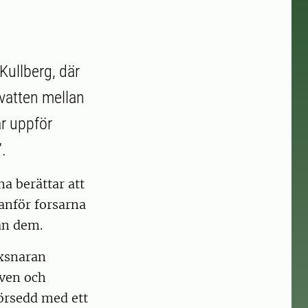
 Kullberg, där
 vatten mellan
ar uppför
”.
na berättar att
danför forsarna
an dem.
axsnaran
lven och
försedd med ett