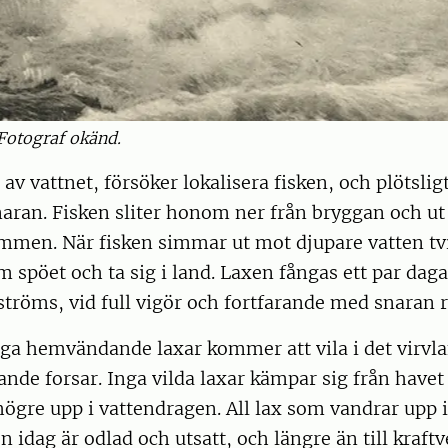
 Fotograf okänd.
r
av vattnet, försöker lokalisera fisken, och plötslig
snaran. Fisken sliter honom ner från bryggan och ut
ömmen. När fisken simmar ut mot djupare vatten t
m spöet och ta sig i land. Laxen fångas ett par daga
ströms, vid full vigör och fortfarande med snaran
ga hemvändande laxar kommer att vila i det virvla
nde forsar. Inga vilda laxar kämpar sig från have
gre upp i vattendragen. All lax som vandrar upp i
idag är odlad och utsatt, och längre än till kraftv