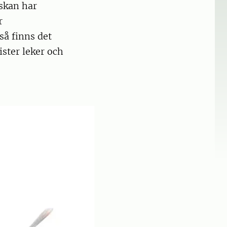
skan har
r
så finns det
ster leker och