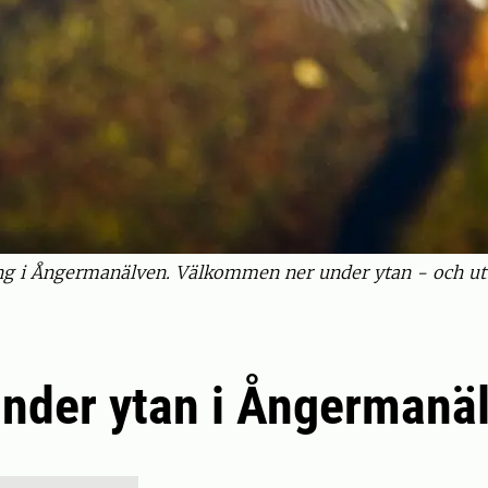
ing i Ångermanälven. Välkommen ner under ytan - och ut 
under ytan i Ångermanä