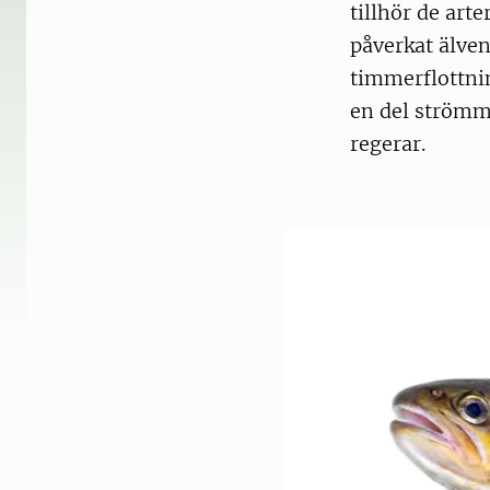
tillhör de ar
påverkat älven
timmerflottni
en del strömma
regerar.