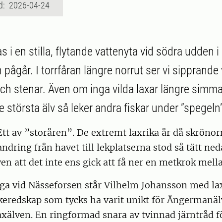
d: 2026-04-24
 i en stilla, flytande vattenyta vid södra udden i
pågår. I torrfåran längre norrut ser vi sipprande
ch stenar. Även om inga vilda laxar längre simm
e största älv så leker andra fiskar under ”spegeln
Ett av ”storåren”. De extremt laxrika år då skrönor
andring från havet till lekplatserna stod så tätt ne
n att det inte ens gick att få ner en metkrok mell
gga vid Nässeforsen står Vilhelm Johansson med l
skeredskap som tycks ha varit unikt för Ångermanä
axälven. En ringformad snara av tvinnad järntråd 