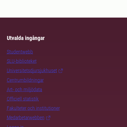
Utvalda ingångar
Studentwebb
SLU-biblioteket
Universitetsdjursjukhuset
Centrumbildningar
Art- och miljödata
Officiell statistik
Fakulteter och institutioner
Medarbetarwebben