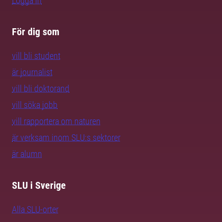
Logga in
För dig som
vill bli student
är journalist
vill bli doktorand
vill söka jobb
vill rapportera om naturen
är verksam inom SLU:s sektorer
är alumn
SLU i Sverige
Alla SLU-orter