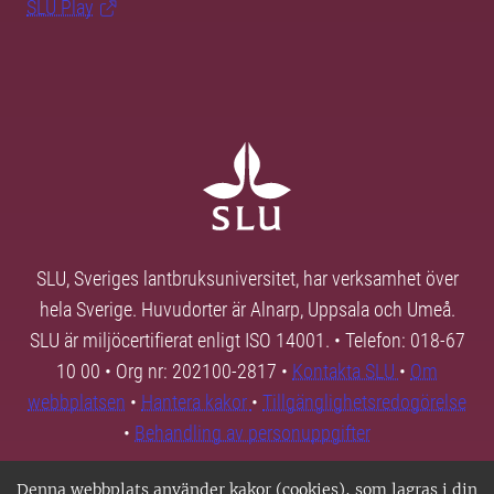
SLU Play
SLU, Sveriges lantbruksuniversitet, har verksamhet över
hela Sverige. Huvudorter är Alnarp, Uppsala och Umeå.
SLU är miljöcertifierat enligt ISO 14001. • Telefon: 018-67
10 00 • Org nr: 202100-2817 •
Kontakta SLU
•
Om
webbplatsen
•
Hantera kakor
•
Tillgänglighetsredogörelse
•
Behandling av personuppgifter
Denna webbplats använder kakor (cookies), som lagras i din