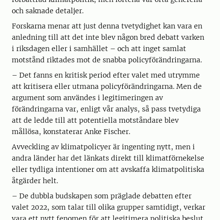
och saknade detaljer.
Forskarna menar att just denna tvetydighet kan vara en
anledning till att det inte blev någon bred debatt varken
i riksdagen eller i samhället – och att inget samlat
motstånd riktades mot de snabba policyförändringarna.
– Det fanns en kritisk period efter valet med utrymme
att kritisera eller utmana policyförändringarna. Men de
argument som användes i legitimeringen av
förändringarna var, enligt vår analys, så pass tvetydiga
att de ledde till att potentiella motståndare blev
mållösa, konstaterar Anke Fischer.
Avveckling av klimatpolicyer är ingenting nytt, men i
andra länder har det länkats direkt till klimatförnekelse
eller tydliga intentioner om att avskaffa klimatpolitiska
åtgärder helt.
– De dubbla budskapen som präglade debatten efter
valet 2022, som talar till olika grupper samtidigt, verkar
vara ett nytt fenomen för att legitimera politiska beslut.