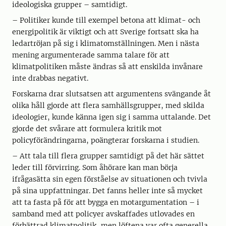
ideologiska grupper – samtidigt.
– Politiker kunde till exempel betona att klimat- och
energipolitik är viktigt och att Sverige fortsatt ska ha
ledartröjan på sig i klimatomställningen. Men i nästa
mening argumenterade samma talare för att
klimatpolitiken måste ändras så att enskilda invånare
inte drabbas negativt.
Forskarna drar slutsatsen att argumentens svängande åt
olika håll gjorde att flera samhällsgrupper, med skilda
ideologier, kunde känna igen sig i samma uttalande. Det
gjorde det svårare att formulera kritik mot
policyförändringarna, poängterar forskarna i studien.
– Att tala till flera grupper samtidigt på det här sättet
leder till förvirring. Som åhörare kan man börja
ifrågasätta sin egen förståelse av situationen och tvivla
på sina uppfattningar. Det fanns heller inte så mycket
att ta fasta på för att bygga en motargumentation – i
samband med att policyer avskaffades utlovades en
förbättrad klimatpolitik, men löftena var ofta generella