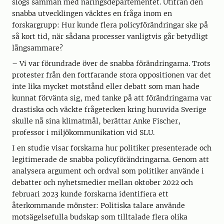
slogs samman med näringsdepartementet. Utifrån den
snabba utvecklingen väcktes en fråga inom en
forskargrupp: Hur kunde flera policyförändringar ske på
så kort tid, när sådana processer vanligtvis går betydligt
långsammare?
– Vi var förundrade över de snabba förändringarna. Trots
protester från den fortfarande stora oppositionen var det
inte lika mycket motstånd eller debatt som man hade
kunnat förvänta sig, med tanke på att förändringarna var
drastiska och väckte frågetecken kring huruvida Sverige
skulle nå sina klimatmål, berättar Anke Fischer,
professor i miljökommunikation vid SLU.
I en studie visar forskarna hur politiker presenterade och
legitimerade de snabba policyförändringarna. Genom att
analysera argument och ordval som politiker använde i
debatter och nyhetsmedier mellan oktober 2022 och
februari 2023 kunde forskarna identifiera ett
återkommande mönster: Politiska talare använde
motsägelsefulla budskap som tilltalade flera olika