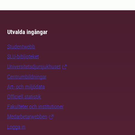
Utvalda ingångar
Studentwebb
SLU-biblioteket
Universitetsdjursjukhuset
Centrumbildningar
Art- och miljödata
Officiell statistik
Fakulteter och institutioner
Medarbetarwebben
Logga in