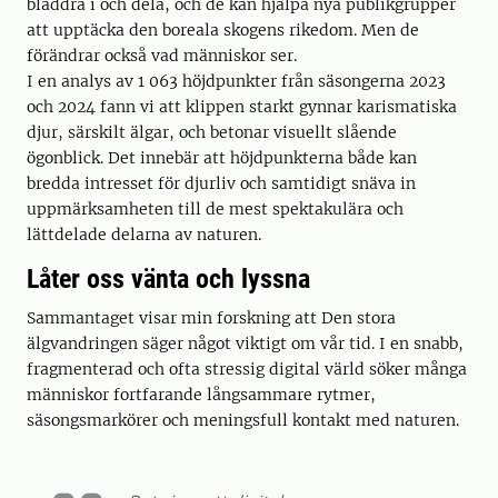
bläddra i och dela, och de kan hjälpa nya publikgrupper
att upptäcka den boreala skogens rikedom. Men de
förändrar också vad människor ser.
I en analys av 1 063 höjdpunkter från säsongerna 2023
och 2024 fann vi att klippen starkt gynnar karismatiska
djur, särskilt älgar, och betonar visuellt slående
ögonblick. Det innebär att höjdpunkterna både kan
bredda intresset för djurliv och samtidigt snäva in
uppmärksamheten till de mest spektakulära och
lättdelade delarna av naturen.
Låter oss vänta och lyssna
Sammantaget visar min forskning att Den stora
älgvandringen säger något viktigt om vår tid. I en snabb,
fragmenterad och ofta stressig digital värld söker många
människor fortfarande långsammare rytmer,
säsongsmarkörer och meningsfull kontakt med naturen.