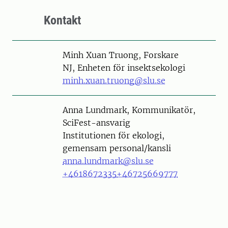
Kontakt
Person
Minh Xuan Truong, Forskare
NJ, Enheten för insektsekologi
minh.xuan.truong@slu.se
Person
Anna Lundmark, Kommunikatör,
SciFest-ansvarig
Institutionen för ekologi,
gemensam personal/kansli
anna.lundmark@slu.se
+4618672335
+46725669777