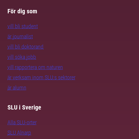
För dig som
vill bli student
är journalist
vill bli doktorand
vill söka jobb
vill rapportera om naturen
är verksam inom SLU:s sektorer
är alumn
SLU i Sverige
Alla SLU-orter
SLU Alnarp