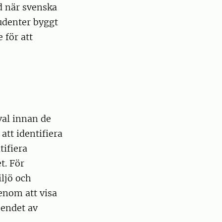
d när svenska
udenter byggt
 för att
val innan de
att identifiera
tifiera
t. För
ljö och
enom att visa
oendet av