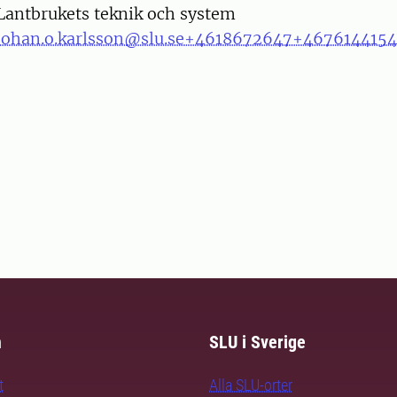
Lantbrukets teknik och system
johan.o.karlsson@slu.se
+4618672647
+4676144154
m
SLU i Sverige
t
Alla SLU-orter