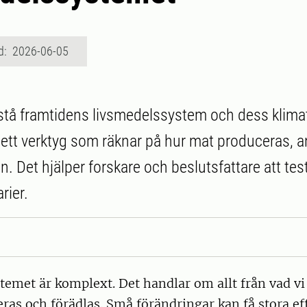
d: 2026-06-05
rstå framtidens livsmedelssystem och dess klim
ett verktyg som räknar på hur mat produceras, 
n. Det hjälper forskare och beslutsfattare att test
rier.
emet är komplext. Det handlar om allt från vad vi ä
as och förädlas. Små förändringar kan få stora ef