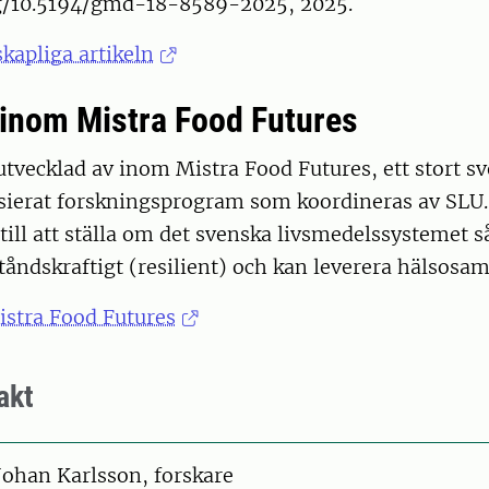
rg/10.5194/gmd-18-8589-2025, 2025.
kapliga artikeln
 inom Mistra Food Futures
tvecklad av inom Mistra Food Futures, ett stort s
ierat forskningsprogram som koordineras av SLU.
till att ställa om det svenska livsmedelssystemet så
tåndskraftigt (resilient) och kan leverera hälsosa
stra Food Futures
akt
on
Johan Karlsson, forskare