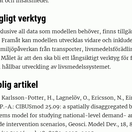
t och insatsmedel.
ngligt verktyg
lusive all data som modellen behöver, finns tillg
 Framåt kan modellen utvecklas vidare och inklude
miljöpåverkan från transporter, livsmedelsförädli
Målet är att den ska bli ett långsiktigt verktyg för
 hållbar utveckling av livsmedelssystemet.
lig artikel
, Karlsson-Potter, H., Lagnelöv, O., Ericsson, N., Ei
.-A.: CIBUSmod 25.09: a spatially disaggregated b
tems model for studying national-level demand- 
e intervention scenarios, Geosci. Model Dev., 18,