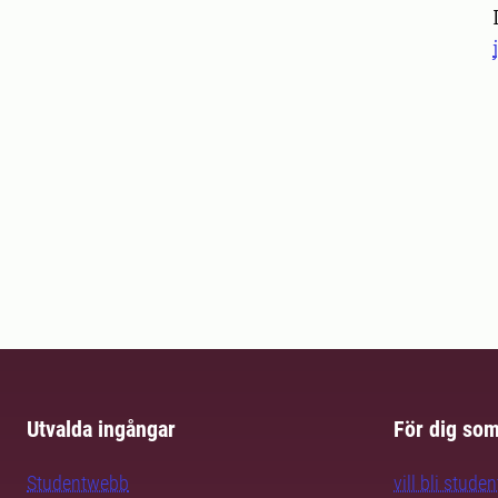
Utvalda ingångar
För dig so
Studentwebb
vill bli studen