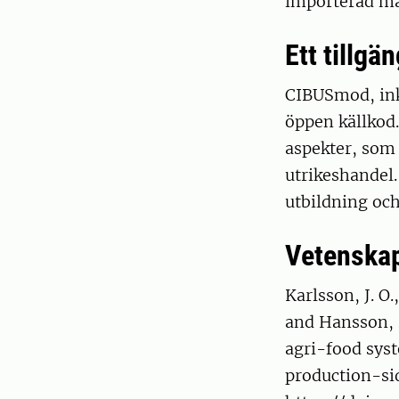
importerad ma
Ett tillgä
CIBUSmod, ink
öppen källkod.
aspekter, som 
utrikeshandel. 
utbildning och
Vetenskap
Karlsson, J. O.
and Hansson, P
agri-food sys
production-sid