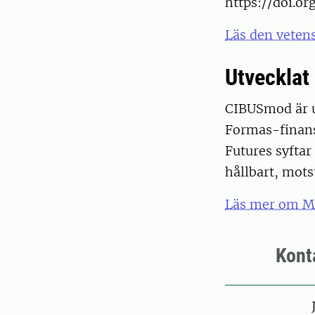
https://doi.o
Läs den vetens
Utvecklat
CIBUSmod är u
Formas-finans
Futures syftar 
hållbart, mots
Läs mer om Mi
Kont
Pers