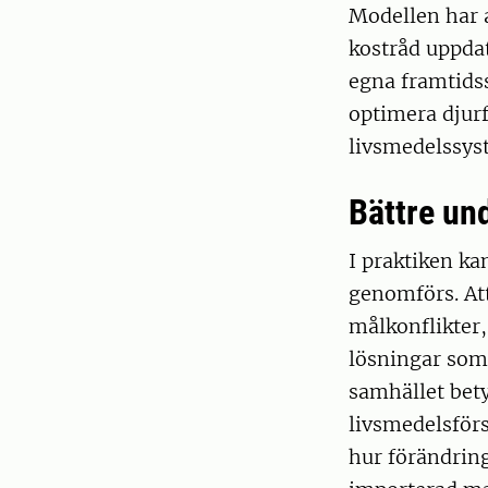
Modellen har 
kostråd uppdat
egna framtidss
optimera djur
livsmedelssys
Bättre und
I praktiken ka
genomförs. Att
målkonflikter
lösningar som
samhället bety
livsmedelsförs
hur förändrin