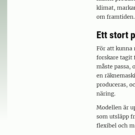
klimat, markan
om framtiden.
Ett stort 
För att kunna 
forskare tagit
måste passa, 
en räknemaskin
produceras, och
näring.
Modellen är up
som utsläpp fr
flexibel och mö