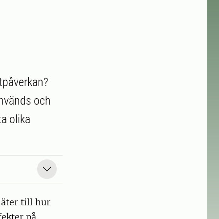
atpåverkan?
används och
a olika
ter till hur
fekter på