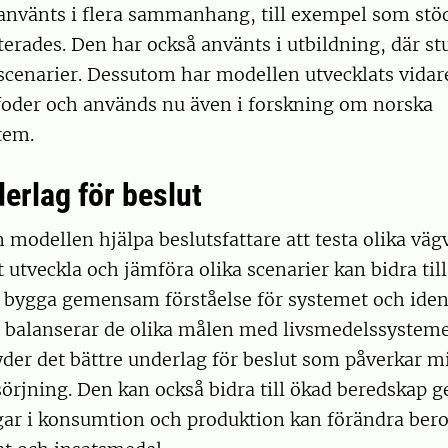
använts i flera sammanhang, till exempel som stö
erades. Den har också använts i utbildning, där st
cenarier. Dessutom har modellen utvecklats vidare
foder och används nu även i forskning om norska
tem.
erlag för beslut
n modellen hjälpa beslutsfattare att testa olika väg
 utveckla och jämföra olika scenarier kan bidra till 
, bygga gemensam förståelse för systemet och iden
 balanserar de olika målen med livsmedelssysteme
der det bättre underlag för beslut som påverkar mi
örjning. Den kan också bidra till ökad beredskap g
gar i konsumtion och produktion kan förändra ber