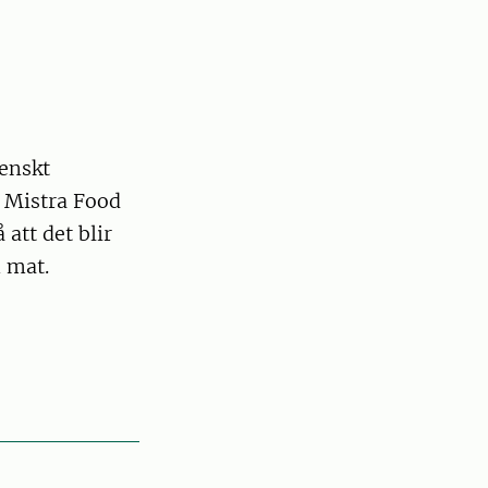
venskt
 Mistra Food
 att det blir
m mat.