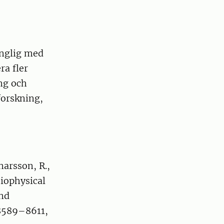
änglig med
ra fler
ng och
 forskning,
narsson, R.,
iophysical
and
 8589–8611,