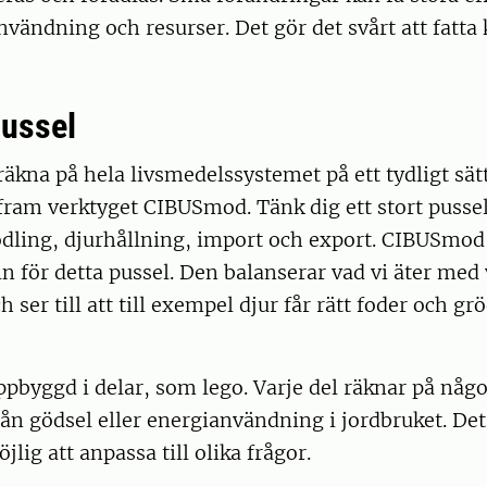
vändning och resurser. Det gör det svårt att fatta 
pussel
räkna på hela livsmedelssystemet på ett tydligt sä
 fram verktyget CIBUSmod. Tänk dig ett stort pussel 
odling, djurhållning, import och export. CIBUSmo
 för detta pussel. Den balanserar vad vi äter med
 ser till att till exempel djur får rätt foder och grö
pbyggd i delar, som lego. Varje del räknar på något
ån gödsel eller energianvändning i jordbruket. Det
jlig att anpassa till olika frågor.