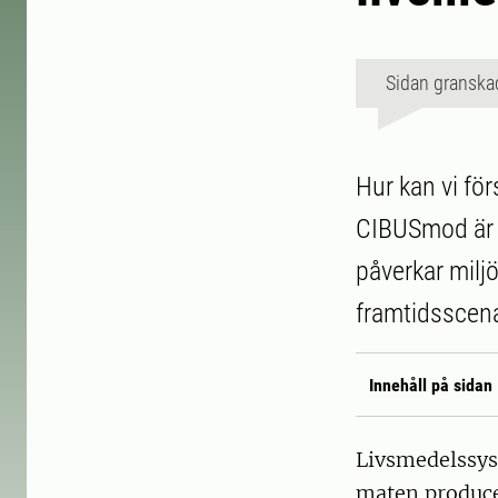
Sidan granska
Hur kan vi fö
CIBUSmod är 
påverkar miljö
framtidsscena
Innehåll på sidan
Livsmedelssyst
maten producer