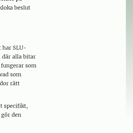
kloka beslut
tt har SLU-
där alla bitar
d fungerar som
 vad som
dor rätt
 specifikt,
 gör den