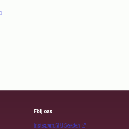
1
Följ oss
Instagram SLU.Sweden