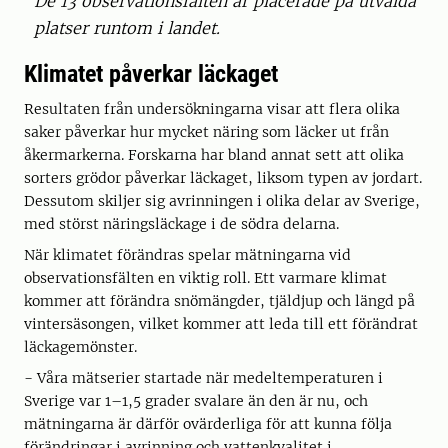
De 13 observationsfälten är placerade på utvalda
platser runtom i landet.
Klimatet påverkar läckaget
Resultaten från undersökningarna visar att flera olika
saker påverkar hur mycket näring som läcker ut från
åkermarkerna. Forskarna har bland annat sett att olika
sorters grödor påverkar läckaget, liksom typen av jordart.
Dessutom skiljer sig avrinningen i olika delar av Sverige,
med störst näringsläckage i de södra delarna.
När klimatet förändras spelar mätningarna vid
observationsfälten en viktig roll. Ett varmare klimat
kommer att förändra snömängder, tjäldjup och längd på
vintersäsongen, vilket kommer att leda till ett förändrat
läckagemönster.
− Våra mätserier startade när medeltemperaturen i
Sverige var 1–1,5 grader svalare än den är nu, och
mätningarna är därför ovärderliga för att kunna följa
förändringar i avrinning och vattenkvalitet i