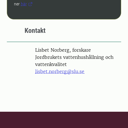
ner
här
Kontakt
Person
Lisbet Norberg, forskare
Jordbrukets vattenhushållning och
vattenkvalitet
lisbet.norberg@slu.se