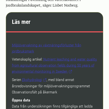
jordbrukslandskapet, säger Lisbet Norberg.
Läs mer
Miljöövervakning av växtnäringsförluster från
jordbruksmark
Vetenskaplig artikel:
Nutrient leaching and water quality
from agricultural observation fields during 50 years of
environmental monitoring in Sweden
Serien
Ekohydrologi
, med bland annat
årsredovisningar för miljöövervakningsprogrammet
Observationsfält på åkermark
Öppna data
Data från undersökningen finns tillgängliga att ladda