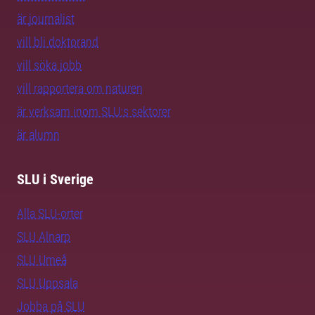
är journalist
vill bli doktorand
vill söka jobb
vill rapportera om naturen
är verksam inom SLU:s sektorer
är alumn
SLU i Sverige
Alla SLU-orter
SLU Alnarp
SLU Umeå
SLU Uppsala
Jobba på SLU