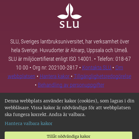
SLU, Sveriges lantbruksuniversitet, har verksamhet över
hela Sverige. Huvudorter är Alnarp, Uppsala och Umeå.
SLU är miljöcertifierat enligt ISO 14001. • Telefon: 018-67
10 00 • Org nr: 202100-2817 •
Kontakta SLU
•
Om
webbplatsen
•
Hantera kakor
•
Tillgänglighetsredogörelse
•
Behandling av personuppgifter
Denna webbplats använder kakor (cookies), som lagras i din
webbläsare. Vissa kakor är nödvändiga för att webbplatsen
ska fungera korrekt. Andra är valbara.
Hantera valbara kakor
Tillåt nödvändiga kakor