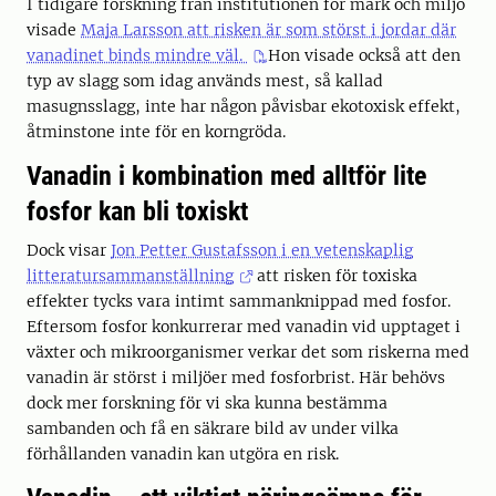
I tidigare forskning från institutionen för mark och miljö
visade
Maja Larsson att risken är som störst i jordar där
vanadinet binds mindre väl.
Hon visade också att den
typ av slagg som idag används mest, så kallad
masugnsslagg, inte har någon påvisbar ekotoxisk effekt,
åtminstone inte för en korngröda.
Vanadin i kombination med alltför lite
fosfor kan bli toxiskt
Dock visar
Jon Petter Gustafsson i en vetenskaplig
litteratursammanställning
att risken för toxiska
effekter tycks vara intimt sammanknippad med fosfor.
Eftersom fosfor konkurrerar med vanadin vid upptaget i
växter och mikroorganismer verkar det som riskerna med
vanadin är störst i miljöer med fosforbrist. Här behövs
dock mer forskning för vi ska kunna bestämma
sambanden och få en säkrare bild av under vilka
förhållanden vanadin kan utgöra en risk.