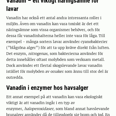
Vanadin – ett viktigt näringsämne för
lavar
Vanadin har också ett antal andra intressanta roller i
miljön. Även om vanadin kan vara toxiskt är det ett
näringsämne som vissa organismer behöver, och för
dessa får vanadinhalterna heller inte vara för låga. Till
exempel - många sorters lavar använder cyanobakterier
(”blågröna alger”) för att ta upp kväve direkt från luften.
Det enzym,
nitrogenas
, som bakterierna använder för
detta innehåller oftast molybden som verksam metall.
Dock använder ett flertal skogslevande lavar vanadin
istället för molybden av orsaker som ännu till stor del är
outredda.
Vanadin i enzymer hos havsalger
Ett annat exempel på att vanadin kan vara ekologiskt
viktigt är att vanadin ingår i en typ av
enzymer,
haloperoxidaser
, som bland annat havslevande
brunalger använder då de tillgodogör sig brom och jod. En