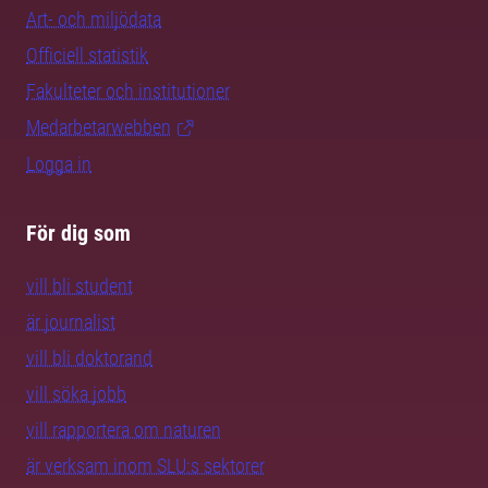
Art- och miljödata
Officiell statistik
Fakulteter och institutioner
Medarbetarwebben
Logga in
För dig som
vill bli student
är journalist
vill bli doktorand
vill söka jobb
vill rapportera om naturen
är verksam inom SLU:s sektorer