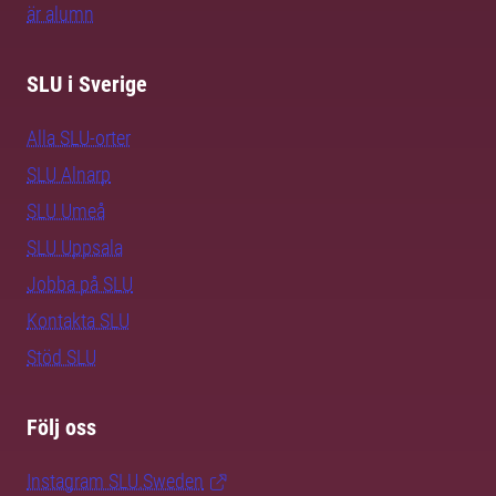
är alumn
SLU i Sverige
Alla SLU-orter
SLU Alnarp
SLU Umeå
SLU Uppsala
Jobba på SLU
Kontakta SLU
Stöd SLU
Följ oss
Instagram SLU.Sweden