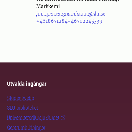
Markkemi
jon-petter.gustafsson@slu.se
+4618671284
+46702245339
Utvalda ingångar
Studentwebb
SLU-biblioteket
Universitetsdjursjukhuset
Centrumbildningar