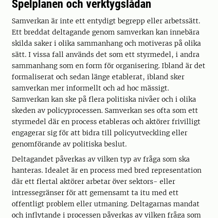
Spelplanen och verktygslådan
Samverkan är inte ett entydigt begrepp eller arbetssätt.
Ett breddat deltagande genom samverkan kan innebära
skilda saker i olika sammanhang och motiveras på olika
sätt. I vissa fall används det som ett styrmedel, i andra
sammanhang som en form för organisering. Ibland är det
formaliserat och sedan länge etablerat, ibland sker
samverkan mer informellt och ad hoc mässigt.
Samverkan kan ske på flera politiska nivåer och i olika
skeden av policyprocessen. Samverkan ses ofta som ett
styrmedel där en process etableras och aktörer frivilligt
engagerar sig för att bidra till policyutveckling eller
genomförande av politiska beslut.
Deltagandet påverkas av vilken typ av fråga som ska
hanteras. Idealet är en process med bred representation
där ett flertal aktörer arbetar över sektors- eller
intressegränser för att gemensamt ta itu med ett
offentligt problem eller utmaning. Deltagarnas mandat
och inflytande i processen påverkas av vilken fråga som