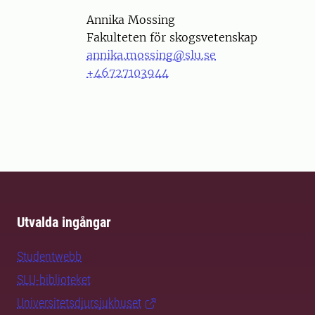
Person
Annika Mossing
Fakulteten för skogsvetenskap
annika.mossing@slu.se
+46727103944
Utvalda ingångar
Studentwebb
SLU-biblioteket
Universitetsdjursjukhuset