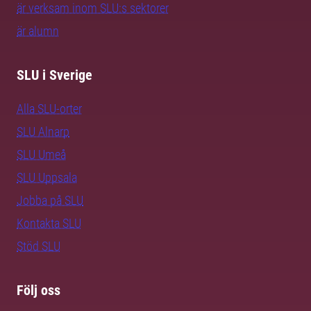
är verksam inom SLU:s sektorer
är alumn
SLU i Sverige
Alla SLU-orter
SLU Alnarp
SLU Umeå
SLU Uppsala
Jobba på SLU
Kontakta SLU
Stöd SLU
Följ oss