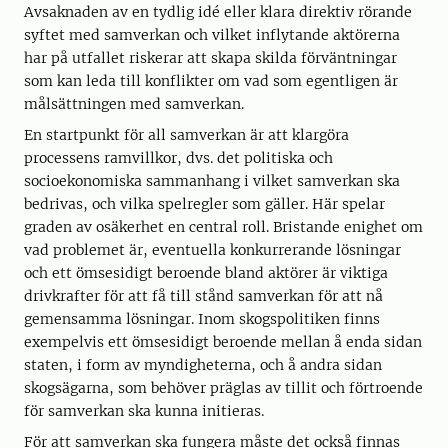
Avsaknaden av en tydlig idé eller klara direktiv rörande
syftet med samverkan och vilket inflytande aktörerna
har på utfallet riskerar att skapa skilda förväntningar
som kan leda till konflikter om vad som egentligen är
målsättningen med samverkan.
En startpunkt för all samverkan är att klargöra
processens ramvillkor, dvs. det politiska och
socioekonomiska sammanhang i vilket samverkan ska
bedrivas, och vilka spelregler som gäller. Här spelar
graden av osäkerhet en central roll. Bristande enighet om
vad problemet är, eventuella konkurrerande lösningar
och ett ömsesidigt beroende bland aktörer är viktiga
drivkrafter för att få till stånd samverkan för att nå
gemensamma lösningar. Inom skogspolitiken finns
exempelvis ett ömsesidigt beroende mellan å enda sidan
staten, i form av myndigheterna, och å andra sidan
skogsägarna, som behöver präglas av tillit och förtroende
för samverkan ska kunna initieras.
För att samverkan ska fungera måste det också finnas