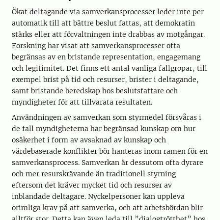
Ökat deltagande via samverkansprocesser leder inte per
automatik till att bättre beslut fattas, att demokratin
stärks eller att förvaltningen inte drabbas av motgångar.
Forskning har visat att samverkansprocesser ofta
begränsas av en bristande representation, engagemang
och legitimitet. Det finns ett antal vanliga fallgropar, till
exempel brist på tid och resurser, brister i deltagande,
samt bristande beredskap hos beslutsfattare och
myndigheter för att tillvarata resultaten.
Användningen av samverkan som styrmedel försvåras i
de fall myndigheterna har begränsad kunskap om hur
osäkerhet i form av avsaknad av kunskap och
värdebaserade konflikter bör hanteras inom ramen för en
samverkansprocess. Samverkan är dessutom ofta dyrare
och mer resurskrävande än traditionell styrning
eftersom det kräver mycket tid och resurser av
inblandade deltagare. Nyckelpersoner kan uppleva
orimliga krav på att samverka, och att arbetsbördan blir
alltför stor. Detta kan även leda till ”dialogtrötthet” hos