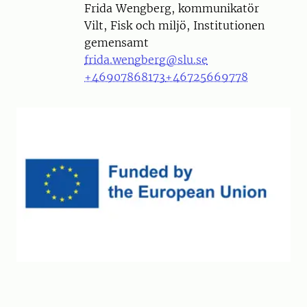
Person
Frida Wengberg, kommunikatör
Vilt, Fisk och miljö, Institutionen
gemensamt
frida.wengberg@slu.se
+46907868173
+46725669778