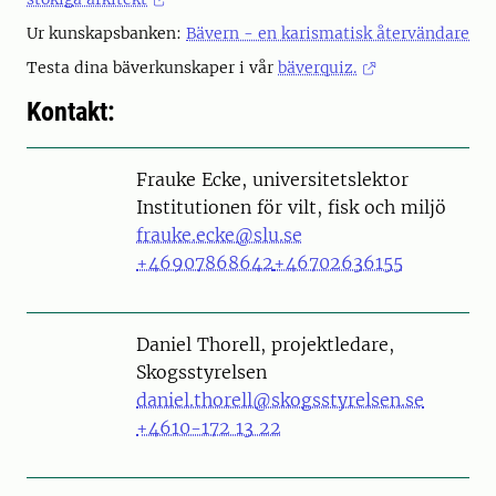
Ur kunskapsbanken:
Bävern - en karismatisk återvändare
Testa dina bäverkunskaper i vår
bäverquiz.
Kontakt:
Person
Frauke Ecke, universitetslektor
Institutionen för vilt, fisk och miljö
frauke.ecke@slu.se
+46907868642
+46702636155
Daniel Thorell, projektledare,
Skogsstyrelsen
daniel.thorell@skogsstyrelsen.se
+4610-172 13 22