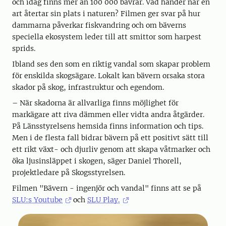
och idag finns mer än 100 000 bävrar. Vad händer när en
art återtar sin plats i naturen? Filmen ger svar på hur
dammarna påverkar fiskvandring och om bäverns
speciella ekosystem leder till att smittor som harpest
sprids.
Ibland ses den som en riktig vandal som skapar problem
för enskilda skogsägare. Lokalt kan bävern orsaka stora
skador på skog, infrastruktur och egendom.
– När skadorna är allvarliga finns möjlighet för
markägare att riva dämmen eller vidta andra åtgärder.
På Länsstyrelsens hemsida finns information och tips.
Men i de flesta fall bidrar bävern på ett positivt sätt till
ett rikt växt- och djurliv genom att skapa våtmarker och
öka ljusinsläppet i skogen, säger Daniel Thorell,
projektledare på Skogsstyrelsen.
Filmen "Bävern - ingenjör och vandal" finns att se på
SLU:s Youtube
och
SLU Play.