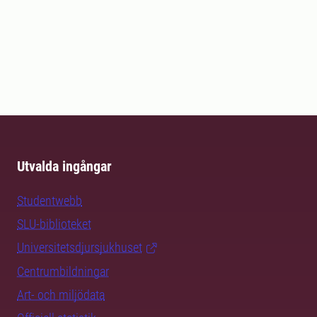
Utvalda ingångar
Studentwebb
SLU-biblioteket
Universitetsdjursjukhuset
Centrumbildningar
Art- och miljödata