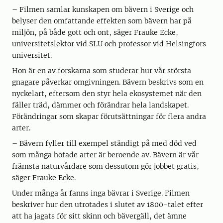
– Filmen samlar kunskapen om bävern i Sverige och
belyser den omfattande effekten som bävern har på
miljön, på både gott och ont, säger Frauke Ecke,
universitetslektor vid SLU och professor vid Helsingfors
universitet.
Hon är en av forskarna som studerar hur vår största
gnagare påverkar omgivningen. Bävern beskrivs som en
nyckelart, eftersom den styr hela ekosystemet när den
fäller träd, dämmer och förändrar hela landskapet.
Förändringar som skapar förutsättningar för flera andra
arter.
– Bävern fyller till exempel ständigt på med död ved
som många hotade arter är beroende av. Bävern är vår
främsta naturvårdare som dessutom gör jobbet gratis,
säger Frauke Ecke.
Under många år fanns inga bävrar i Sverige. Filmen
beskriver hur den utrotades i slutet av 1800-talet efter
att ha jagats för sitt skinn och bävergäll, det ämne