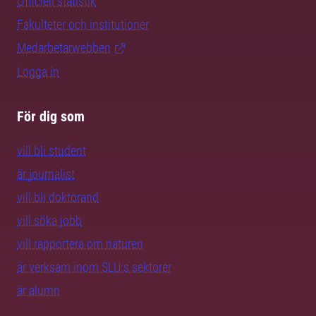
Officiell statistik
Fakulteter och institutioner
Medarbetarwebben
Logga in
För dig som
vill bli student
är journalist
vill bli doktorand
vill söka jobb
vill rapportera om naturen
är verksam inom SLU:s sektorer
är alumn