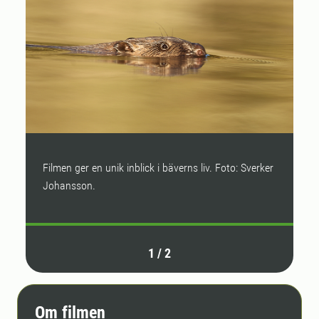
Filmen ger en unik inblick i bäverns liv. Foto: Sverker
F
Johansson.
J
1
/
2
Om filmen