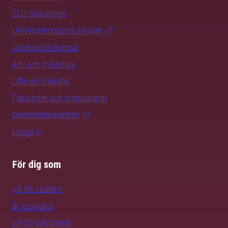
SLU-biblioteket
Universitetsdjursjukhuset
Centrumbildningar
Art- och miljödata
Officiell statistik
Fakulteter och institutioner
Medarbetarwebben
Logga in
För dig som
vill bli student
är journalist
vill bli doktorand