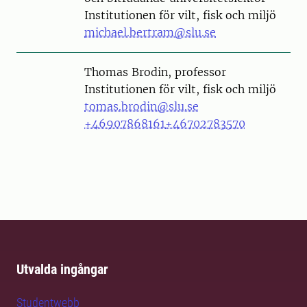
Institutionen för vilt, fisk och miljö
michael.bertram@slu.se
Person
Thomas Brodin, professor
Institutionen för vilt, fisk och miljö
tomas.brodin@slu.se
+46907868161
+46702783570
Utvalda ingångar
Studentwebb