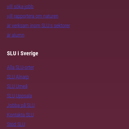
vill söka jobb
vill rapportera om naturen
är verksam inom SLU:s sektorer
är alumn
SLU i Sverige
Alla SLU-orter
SLU Alnarp
SLU Umeå
SLU Uppsala
Jobba på SLU
Kontakta SLU
Stöd SLU