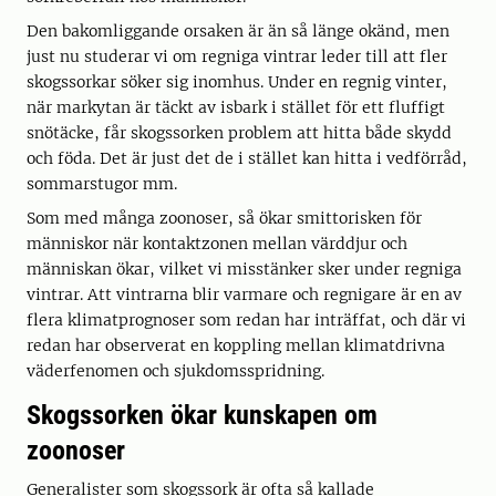
Den bakomliggande orsaken är än så länge okänd, men
just nu studerar vi om regniga vintrar leder till att fler
skogssorkar söker sig inomhus. Under en regnig vinter,
när markytan är täckt av isbark i stället för ett fluffigt
snötäcke, får skogssorken problem att hitta både skydd
och föda. Det är just det de i stället kan hitta i vedförråd,
sommarstugor mm.
Som med många zoonoser, så ökar smittorisken för
människor när kontaktzonen mellan värddjur och
människan ökar, vilket vi misstänker sker under regniga
vintrar. Att vintrarna blir varmare och regnigare är en av
flera klimatprognoser som redan har inträffat, och där vi
redan har observerat en koppling mellan klimatdrivna
väderfenomen och sjukdomsspridning.
Skogssorken ökar kunskapen om
zoonoser
Generalister som skogssork är ofta så kallade