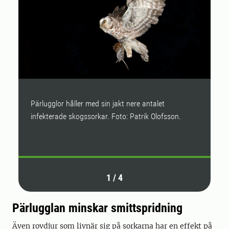
Pärlugglor håller med sin jakt nere antalet
S
infekterade skogssorkar. Foto: Patrik Olofsson.
s
F
1
/
4
Pärlugglan minskar smittspridning
Även rovdjur som livnär sig på sorkarna har en effekt på