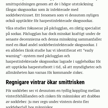
smittspridningen genom att de i högre utsträckning
fångar skogssorkar som är infekterade med
sorkfeberviruset. Ett fenomen som vi dessutom nyligen
också upptäckte för harpestinfekterade skogssorkar.
Våra studier fokuserar på pärlugglan, en riktig specialist
på sorkar. Pärlugglan har dock minskat kraftigt under de
senaste decennierna och denna minskning sammanfaller
med en ökad andel sorkfeberinfekterade skogssorkar. I
en alldeles färsk studie har vi identifierat ett "early
warning"-system med pärlugglan och
harpestinfekterade skogssorkar lagrade i uggleholkar för
att upptäcka harpestutbrott i tid, så att myndigheter och
allmänheten kan varnas för kommande risker.
Regnigare vintrar ökar smittrisken
För sorkfeber ser vi dessutom en tydlig koppling mellan
vinterförhållanden och risken för människor att drabbas
av sorkfeber: ju mer regn under vintern desto fler
sorkfeberfall hos människor.