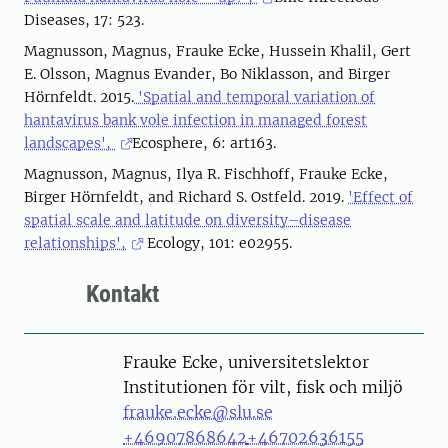
Diseases, 17: 523.
Magnusson, Magnus, Frauke Ecke, Hussein Khalil, Gert
E. Olsson, Magnus Evander, Bo Niklasson, and Birger
Hörnfeldt. 2015.
'Spatial and temporal variation of
hantavirus bank vole infection in managed forest
landscapes',
Ecosphere, 6: art163.
Magnusson, Magnus, Ilya R. Fischhoff, Frauke Ecke,
Birger Hörnfeldt, and Richard S. Ostfeld. 2019.
'Effect of
spatial scale and latitude on diversity–disease
relationships',
Ecology, 101: e02955.
Kontakt
Person
Frauke Ecke, universitetslektor
Institutionen för vilt, fisk och miljö
frauke.ecke@slu.se
+46907868642
+46702636155