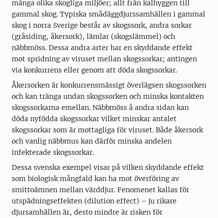
många olika skogliga miljöer; allt från kalhyggen till
gammal skog. Typiska smådäggdjurssamhällen i gammal
skog i norra Sverige består av skogssork, andra sorkar
(gråsiding, åkersork), lämlar (skogslämmel) och
näbbmöss. Dessa andra arter har en skyddande effekt
mot spridning av viruset mellan skogssorkar; antingen
via konkurrens eller genom att döda skogssorkar.
Åkersorken är konkurrensmässigt överlägsen skogssorken
och kan tränga undan skogssorken och minska kontakten
skogssorkarna emellan. Näbbmöss å andra sidan kan
döda nyfödda skogssorkar vilket minskar antalet
skogssorkar som är mottagliga för viruset. Både åkersork
och vanlig näbbmus kan därför minska andelen
infekterade skogssorkar.
Dessa svenska exempel visar på vilken skyddande effekt
som biologisk mångfald kan ha mot överföring av
smittoämnen mellan värddjur. Fenomenet kallas för
utspädningseffekten (dilution effect) – ju rikare
djursamhällen är, desto mindre är risken för