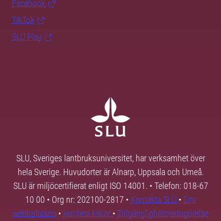
Facebook
TikTok
SLU Play
SLU, Sveriges lantbruksuniversitet, har verksamhet över
hela Sverige. Huvudorter är Alnarp, Uppsala och Umeå.
SLU är miljöcertifierat enligt ISO 14001. • Telefon: 018-67
10 00 • Org nr: 202100-2817 •
Kontakta SLU
•
Om
webbplatsen
•
Hantera kakor
•
Tillgänglighetsredogörelse