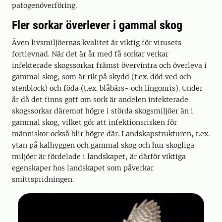
patogenöverföring.
Fler sorkar överlever i gammal skog
Även livsmiljöernas kvalitet är viktig för virusets
fortlevnad. När det är år med få sorkar verkar
infekterade skogssorkar främst övervintra och överleva i
gammal skog, som är rik på skydd (t.ex. död ved och
stenblock) och föda (t.ex. blåbärs- och lingonris). Under
år då det finns gott om sork är andelen infekterade
skogssorkar däremot högre i störda skogsmiljöer än i
gammal skog, vilket gör att infektionsrisken för
människor också blir högre där. Landskapstrukturen, t.ex.
ytan på kalhyggen och gammal skog och hur skogliga
miljöer är fördelade i landskapet, är därför viktiga
egenskaper hos landskapet som påverkar
smittspridningen.