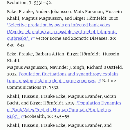
Evolution, 7: 5331–42.
Ecke, Frauke, Anders Johansson, Mats Forsman, Hussein
Khalil, Magnus Magnusson, and Birger Hörnfeldt. 2020.
'Selective predation by owls on infected bank voles
(Myodes glareolus) as a possible sentinel of tularemia
outbreaks',
Vector Borne and Zoonotic Diseases, 20:
630-632.
Ecke, Frauke, Barbara A.Han, Birger Hörnfeldt, Hussein
Khalil,
Magnus Magnusson, Navinder J. Singh, Richard S Ostfeld.
2022.
Population fluctuations and synanthropy explain
transmission risk in rodent-borne zoonoses.
Nature
Communications 13, 7532.
Khalil, Hussein, Frauke Ecke, Magnus Evander, Göran
Bucht, and Birger Hörnfeldt. 2019.
'Population Dynamics
of Bank Voles Predicts Human Puumala Hantavirus
Risk',
Ecohealth, 16: 545–55.
Khalil, Hussein, Frauke Ecke, Magnus Evander, and