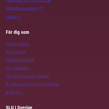
Fakulteter och institutioner
Medarbetarwebben
Logga in
För dig som
vill bli student
är journalist
vill bli doktorand
vill söka jobb
vill rapportera om naturen
är verksam inom SLU:s sektorer
är alumn
SLU i Sverige