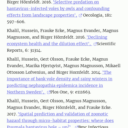
Birger Hörnfeldt. 2016.
'Selective predation on
hantavirus-infected voles by owls and confounding
effects from landscape properties',
Oecologia, 181:
597-606.
Khalil, Hussein, Frauke Ecke, Magnus Evander, Magnus
Magnusson, and Birger Hörnfeldt. 2016.
'Declining
ecosystem health and the dilution effect',
Scientific
Reports, 6: 31314.
Khalil, Hussein, Gert Olsson, Frauke Ecke, Magnus
Evander, Marika Hjertqvist, Magnus Magnusson, Mikaell
Ottosson Lofvenius, and Birger Hornfeldt. 2014.
'The
importance of bank vole density and rainy winters in
predicting nephropathia epidemica incidence in
Northern Sweden',
Plos One, 9: e111663.
Khalil, Hussein, Gert Olsson, Magnus Magnusson,
Magnus Evander, Birger Hörnfeldt, and Frauke Ecke.
2017.
'Spatial prediction and validation of zoonotic
hazard through micro-habitat properties: where does
Puumala hantavirus hole – up?',
Bmc Infectious