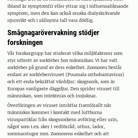
ibland är symptomfri eller yttrar sig i influensaliknande
symptom, men den kan också orsaka dialyskrävande
njursvikt och i sällsynta fall vara dödlig.
Smågnagarövervakning stödjer
forskningen
Vår forskargrupp har studerat vilka miljöfaktorer som
styr utbrott av sorkfeber hos människan. Vi har valt
sorkfeber på grund av dess enkelhet. Zoonosen består
endast av sorkfeberviruset (Puumala orthohantavirus)
och ett enda bekräftat värddjur: skogssork, som är
Europas vanligaste däggdjur. Den sprider viruset till
människan, som infekteras och insjuknar.
Överföringen av viruset inträffar framförallt när
människor kommer i kontakt med luftburna
viruspartiklar från skogssorkens avföring eller urin,
något som t.ex. sker i vedförråd, uthus, lador,
sommarstugor mm. Zoonosens enkelhet och att