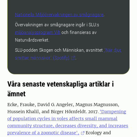
Nationella Miljöövervakningen av smågnagare
.
Övervakningen av smågnagare ingår i SLU:s
miljöanalysprogram Vilt
och finansieras av
Naturvårdsverket.
SLU-podden Skogen och Människan, avsnittet
"När djur
smittar människor" (Spotify)
.
Våra senaste vetenskapliga artiklar i
ämnet
Ecke, Frauke, David G. Angeler, Magnus Magnusson,
Hussein Khalil, and Birger Hörnfeldt. 2017.
'Dampening
of population cycles in voles affects small mammal
community structure, decreases diversity, and increases
prevalence of a zoonotic disease',
Ecology and