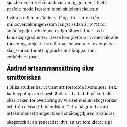
sjukdomen är förhållandevis vanlig gör den till ett
perfekt modellsystem inom sjukdomsekologin.
I våra studier använder vi långa tidsserier från
miljöövervakningen (som längst sedan år 1971) för
smådäggdjur och deras rovdjur längs klimat- och
landskapsgradienter. Dessa kompletterar vi med riktade
forskningsprojekt. I studierna analyserar vi exempelvis
skogssorkar för att upptäcka antikroppar mot
sorkfeberviruset.
Ändrad artsammansättning ökar
smittorisken
I olika studier har vi visat att förstörda livsmiljöer, t.ex.
kalhuggning och skogsbränder – i alla fall på kort sikt –
ökar risken för överföring av viruset mellan skogssorkar
och från dessa till människor. Detta på grund av att
artsammansättningen bland smådäggdjuren förändras.
Skogssork är en generalist, dvs. en art som klarar sig i