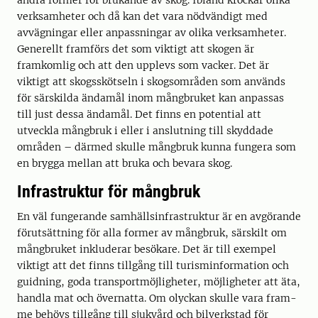
andra former för brukande av skog. Ibland krockar olika
verksamheter och då kan det vara nödvändigt med
avväg­ningar eller anpassningar av olika verksamheter.
Generellt framförs det som viktigt att skogen är
framkomlig och att den upplevs som vacker. Det är
viktigt att skogsskötseln i skogsområden som används
för särskilda ändamål inom mångbruket kan anpassas
till just dessa ändamål. Det finns en potential att
utveckla mångbruk i eller i anslutning till skyddade
områden – därmed skulle mångbruk kunna fungera som
en brygga mellan att bruka och bevara skog.
Infrastruktur för mångbruk
En väl fungerande samhällsinfrastruktur är en avgöran­de
förutsättning för alla former av mångbruk, särskilt om
mångbruket inkluderar besökare. Det är till exempel
viktigt att det finns tillgång till turisminformation och
guidning, goda transportmöjligheter, möjligheter att äta,
handla mat och övernatta. Om olyckan skulle vara fram­
me behövs tillgång till sjukvård och bilverkstad för