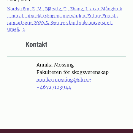
Nordström, E-M., Bjärstig, T., Zhang, J. 2020. Mångbruk
– om att utveckla skogens mervärden. Future Forests
rapportserie 2020:5, Sveriges lantbruksuniversitet,
Umeå.
Kontakt
Person
Annika Mossing
Fakulteten för skogsvetenskap
annika.mossing@slu.se
+46727103944