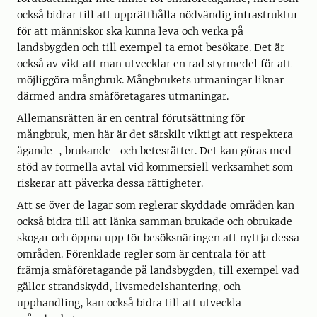
också bidrar till att upprätthålla nödvändig infrastruktur
för att människor ska kunna leva och verka på
landsbygden och till exempel ta emot besökare. Det är
också av vikt att man utvecklar en rad styrmedel för att
möjliggöra mångbruk. Mångbrukets utmaningar liknar
därmed andra småföretagares utmaningar.
Allemansrätten är en central förutsättning för
mångbruk, men här är det särskilt viktigt att respektera
ägande-, bru­kande- och betesrätter. Det kan göras med
stöd av for­mella avtal vid kommersiell verksamhet som
riskerar att påverka dessa rättigheter.
Att se över de lagar som reglerar skyddade områden kan
också bidra till att länka samman brukade och obrukade
skogar och öppna upp för besöksnäringen att nyttja dessa
områden. Förenklade regler som är centrala för att
främja småföretagande på landsbygden, till exempel vad
gäller strandskydd, livsmedelshantering, och
upphandling, kan också bidra till att utveckla