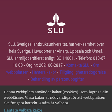
SLU, Sveriges lantbruksuniversitet, har verksamhet över
hela Sverige. Huvudorter är Alnarp, Uppsala och Umeå.
SLU är miljöcertifierat enligt ISO 14001. • Telefon: 018-67
10 00 • Org nr: 202100-2817 •
Kontakta SLU
•
Om
webbplatsen
•
Hantera kakor
•
Tillgänglighetsredogörelse
•
Behandling av personuppgifter
Denna webbplats använder kakor (cookies), som lagras i din
webbläsare. Vissa kakor är nödvändiga för att webbplatsen
ska fungera korrekt. Andra är valbara.
Hantera valbara kakor