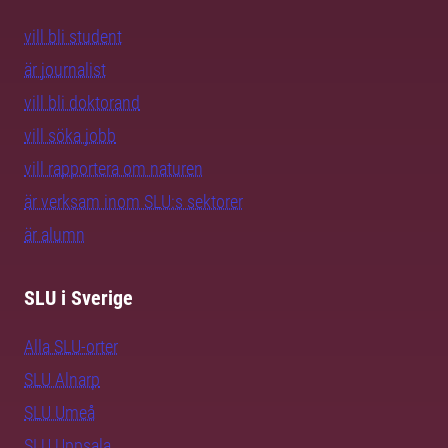
vill bli student
är journalist
vill bli doktorand
vill söka jobb
vill rapportera om naturen
är verksam inom SLU:s sektorer
är alumn
SLU i Sverige
Alla SLU-orter
SLU Alnarp
SLU Umeå
SLU Uppsala