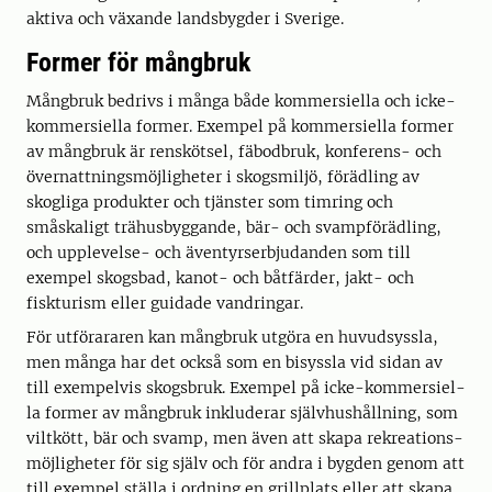
aktiva och växande landsbyg­der i Sverige.
Former för mångbruk
Mångbruk bedrivs i många både kommersiella och icke-
kommersiella former. Exempel på kommersiella former
av mångbruk är renskötsel, fäbodbruk, konfe­rens- och
övernattningsmöjligheter i skogsmiljö, föräd­ling av
skogliga produkter och tjänster som timring och
småskaligt trähusbyggande, bär- och svampförädling,
och upplevelse- och äventyrserbjudanden som till
exempel skogsbad, kanot- och båtfärder, jakt- och
fiskturism eller guidade vandringar.
För utförararen kan mångbruk utgöra en huvudsyssla,
men många har det också som en bisyssla vid sidan av
till exempelvis skogsbruk. Exempel på icke-kommersiel­
la former av mångbruk inkluderar självhushållning, som
viltkött, bär och svamp, men även att skapa rekreations­
möjligheter för sig själv och för andra i bygden genom att
till exempel ställa i ordning en grillplats eller att skapa