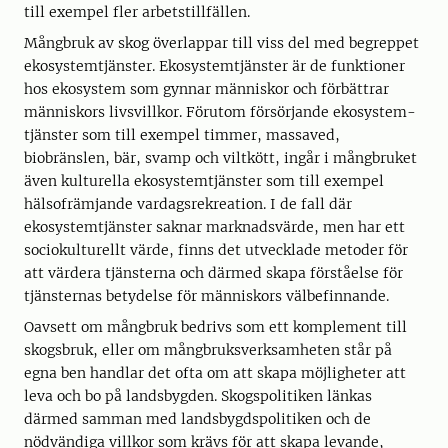
till exempel fler arbetstillfällen.
Mångbruk av skog överlappar till viss del med begreppet
ekosystemtjänster. Ekosystemtjänster är de funktioner
hos ekosystem som gynnar människor och förbättrar
människors livsvillkor. Förutom försörjande ekosystem­
tjänster som till exempel timmer, massaved,
biobränslen, bär, svamp och viltkött, ingår i mångbruket
även kultu­rella ekosystemtjänster som till exempel
hälsofrämjande vardagsrekreation. I de fall där
ekosystemtjänster saknar marknadsvärde, men har ett
sociokulturellt värde, finns det utvecklade metoder för
att värdera tjänsterna och därmed skapa förståelse för
tjänsternas betydelse för människors välbefinnande.
Oavsett om mångbruk bedrivs som ett komplement till
skogsbruk, eller om mångbruksverksamheten står på
egna ben handlar det ofta om att skapa möjligheter att
leva och bo på landsbygden. Skogspolitiken länkas
därmed samman med landsbygdspolitiken och de
nödvändiga villkor som krävs för att skapa levande,