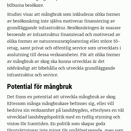
bilbur­na besökare.
Studier visar att mångbruk som inkluderar olika former
av besöksnäring inte själva motiverar finansiering av
grundläggande infrastruktur. Besöksnäringen är snarare
beroende av infrastruktur finansierad och motiverad av
olika former av naturresursexploatering eller större fö­
retag, samt privat och offentlig service som utvecklats i
anslutning till dessa verksamheter. För att olika former
av mångbruk av skog ska kunna utvecklas är det
nödvändigt att bibehålla och utveckla grundläggande
infrastruktur och service.
Potential för mångbruk
Det finns en potential att utveckla mångbruk av skog.
Ef­tersom många mångbrukare befinner sig, eller vill
bedriva sin verksamhet på landsbygden, efterlyses en väl
utvecklad landsbygdspolitik med en tydlig styrning och
vision för framtiden. En politik som skapar goda
förutsättningar inte minst för småföretagande, men som