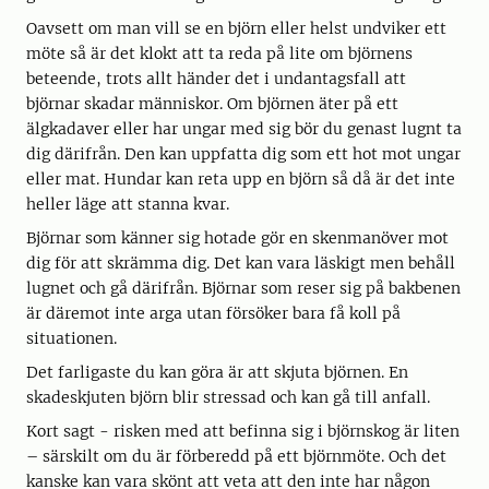
Oavsett om man vill se en björn eller helst undviker ett
möte så är det klokt att ta reda på lite om björnens
beteende, trots allt händer det i undantagsfall att
björnar skadar människor. Om björnen äter på ett
älgkadaver eller har ungar med sig bör du genast lugnt ta
dig därifrån. Den kan uppfatta dig som ett hot mot ungar
eller mat. Hundar kan reta upp en björn så då är det inte
heller läge att stanna kvar.
Björnar som känner sig hotade gör en skenmanöver mot
dig för att skrämma dig. Det kan vara läskigt men behåll
lugnet och gå därifrån. Björnar som reser sig på bakbenen
är däremot inte arga utan försöker bara få koll på
situationen.
Det farligaste du kan göra är att skjuta björnen. En
skadeskjuten björn blir stressad och kan gå till anfall.
Kort sagt - risken med att befinna sig i björnskog är liten
– särskilt om du är förberedd på ett björnmöte. Och det
kanske kan vara skönt att veta att den inte har någon