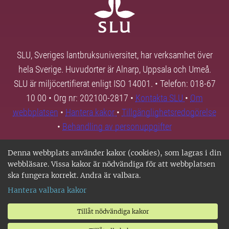
SLU, Sveriges lantbruksuniversitet, har verksamhet över
hela Sverige. Huvudorter är Alnarp, Uppsala och Umeå.
SLU är miljöcertifierat enligt ISO 14001. • Telefon: 018-67
10 00 • Org nr: 202100-2817 •
Kontakta SLU
•
Om
webbplatsen
•
Hantera kakor
•
Tillgänglighetsredogörelse
•
Behandling av personuppgifter
Denna webbplats använder kakor (cookies), som lagras i din
webbläsare. Vissa kakor är nödvändiga för att webbplatsen
ska fungera korrekt. Andra är valbara.
Hantera valbara kakor
Tillåt nödvändiga kakor