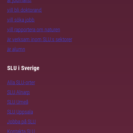
är journalist
vill bli doktorand
vill söka jobb
vill rapportera om naturen
är verksam inom SLU:s sektorer
är alumn
SLU i Sverige
Alla SLU-orter
SLU Alnarp
SLU Umeå
SLU Uppsala
Jobba på SLU
Kontakta SLU