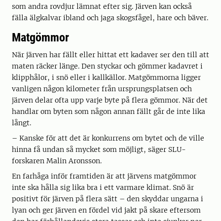
som andra rovdjur lämnat efter sig. Järven kan också
fälla älgkalvar ibland och jaga skogsfågel, hare och bäver.
Matgömmor
När järven har fällt eller hittat ett kadaver ser den till att
maten räcker länge. Den styckar och gömmer kadavret i
klipphålor, i snö eller i kallkällor. Matgömmorna ligger
vanligen någon kilometer från ursprungsplatsen och
järven delar ofta upp varje byte på flera gömmor. När det
handlar om byten som någon annan fällt går de inte lika
långt.
– Kanske för att det är konkurrens om bytet och de ville
hinna få undan så mycket som möjligt, säger SLU-
forskaren Malin Aronsson.
En farhåga inför framtiden är att järvens matgömmor
inte ska hålla sig lika bra i ett varmare klimat. Snö är
positivt för järven på flera sätt – den skyddar ungarna i
lyan och ger järven en fördel vid jakt på skare eftersom