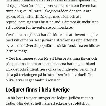
den har förhållandevis stora tassar och inte sjunker ner
så djupt. Men än så länge verkar det som om järven har
funnit sig väl tillrätta i skogsområden där ser ut att
lyckas både hitta tillräckligt med föda och att
reproducera sig trots brist på snö. Däremot är snöbristen
ett problem för inventerare och forskare.
Järvforskarna på SLU har därför testat att inventera järv
med viltkameror. När järvarna sträcker sig upp efter ett
byte – död bäver är populärt – så får forskarna en bild av
järvens mage.
– Det har fungerat bra för att könsbestämma järvar och
på spenarna kan man se om honorna har ungar. Ibland
gick det också identifiera olika järvindivider genom att
titta på teckningen på bröstet. Den är individuell för
olika järvar säger Malin Aronsson.
Lodjuret finns i hela Sverige
En bit bort i skogen smyger ett lodjur ljudlöst mot ett
rådjur. När det är helt nära attackerar det plötsligt.