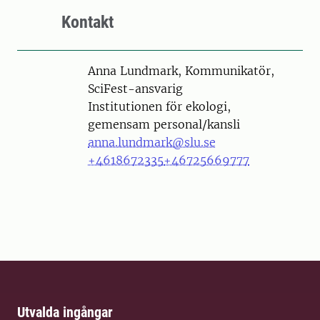
Kontakt
Person
Anna Lundmark, Kommunikatör,
SciFest-ansvarig
Institutionen för ekologi,
gemensam personal/kansli
anna.lundmark@slu.se
+4618672335
+46725669777
Utvalda ingångar