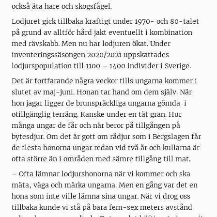
också äta hare och skogsfågel.
Lodjuret gick tillbaka kraftigt under 1970- och 80-talet
på grund av alltför hård jakt eventuellt i kombination
med rävskabb. Men nu har lodjuren ökat. Under
inventeringssäsongen 2020/2021 uppskattades
lodjurspopulation till 1100 – 1400 individer i Sverige.
Det är fortfarande några veckor tills ungarna kommer i
slutet av maj-juni. Honan tar hand om dem själv. När
hon jagar ligger de brunspräckliga ungarna gömda i
otillgänglig terräng. Kanske under en tät gran. Hur
många ungar de får och när beror på tillgången på
bytesdjur. Om det är gott om rådjur som i Bergslagen får
de flesta honorna ungar redan vid två år och kullarna är
ofta större än i områden med sämre tillgång till mat.
– Ofta lämnar lodjurshonorna när vi kommer och ska
mäta, väga och märka ungarna. Men en gång var det en
hona som inte ville lämna sina ungar. När vi drog oss
tillbaka kunde vi stå på bara fem-sex meters avstånd