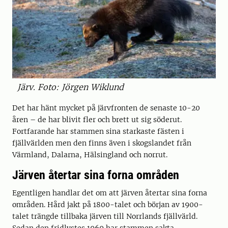
Järv. Foto: Jörgen Wiklund
Det har hänt mycket på järvfronten de senaste 10-20
åren – de har blivit fler och brett ut sig söderut.
Fortfarande har stammen sina starkaste fästen i
fjällvärlden men den finns även i skogslandet från
Värmland, Dalarna, Hälsingland och norrut.
Järven återtar sina forna områden
Egentligen handlar det om att järven återtar sina forna
områden. Hård jakt på 1800-talet och början av 1900-
talet trängde tillbaka järven till Norrlands fjällvärld.
Sedan den fridlystes 1969 har stammen sakta