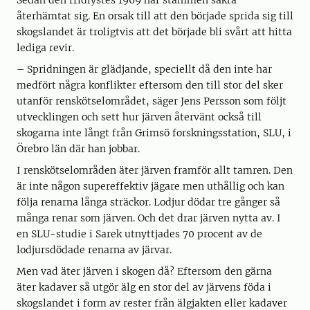
återhämtat sig. En orsak till att den började sprida sig till
skogslandet är troligtvis att det började bli svårt att hitta
lediga revir.
– Spridningen är glädjande, speciellt då den inte har
medfört några konflikter eftersom den till stor del sker
utanför renskötselområdet, säger Jens Persson som följt
utvecklingen och sett hur järven återvänt också till
skogarna inte långt från Grimsö forskningsstation, SLU, i
Örebro län där han jobbar.
I renskötselområden äter järven framför allt tamren. Den
är inte någon supereffektiv jägare men uthållig och kan
följa renarna långa sträckor. Lodjur dödar tre gånger så
många renar som järven. Och det drar järven nytta av. I
en SLU-studie i Sarek utnyttjades 70 procent av de
lodjursdödade renarna av järvar.
Men vad äter järven i skogen då? Eftersom den gärna
äter kadaver så utgör älg en stor del av järvens föda i
skogslandet i form av rester från älgjakten eller kadaver