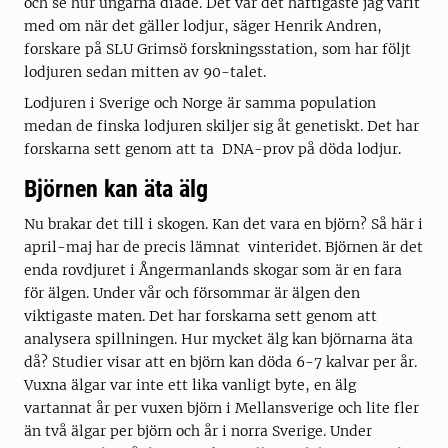
och se hur ungarna diade. Det var det häftigaste jag varit
med om när det gäller lodjur, säger Henrik Andren,
forskare på SLU Grimsö forskningsstation, som har följt
lodjuren sedan mitten av 90-talet.
Lodjuren i Sverige och Norge är samma population
medan de finska lodjuren skiljer sig åt genetiskt. Det har
forskarna sett genom att ta DNA-prov på döda lodjur.
Björnen kan äta älg
Nu brakar det till i skogen. Kan det vara en björn? Så här i
april-maj har de precis lämnat vinteridet. Björnen är det
enda rovdjuret i Ångermanlands skogar som är en fara
för älgen. Under vår och försommar är älgen den
viktigaste maten. Det har forskarna sett genom att
analysera spillningen. Hur mycket älg kan björnarna äta
då? Studier visar att en björn kan döda 6-7 kalvar per år.
Vuxna älgar var inte ett lika vanligt byte, en älg
vartannat år per vuxen björn i Mellansverige och lite fler
än två älgar per björn och år i norra Sverige. Under