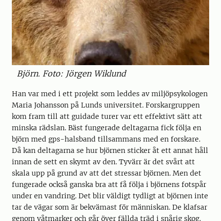
Björn. Foto: Jörgen Wiklund
Han var med i ett projekt som leddes av miljöpsykologen
Maria Johansson på Lunds universitet. Forskargruppen
kom fram till att guidade turer var ett effektivt sätt att
minska rädslan. Bäst fungerade deltagarna fick följa en
björn med gps-halsband tillsammans med en forskare.
Då kan deltagarna se hur björnen sticker åt ett annat håll
innan de sett en skymt av den. Tyvärr är det svårt att
skala upp på grund av att det stressar björnen. Men det
fungerade också ganska bra att få följa i björnens fotspår
under en vandring. Det blir väldigt tydligt at björnen inte
tar de vägar som är bekvämast för människan. De klafsar
genom våtmarker och går över fällda träd i snårig skog.