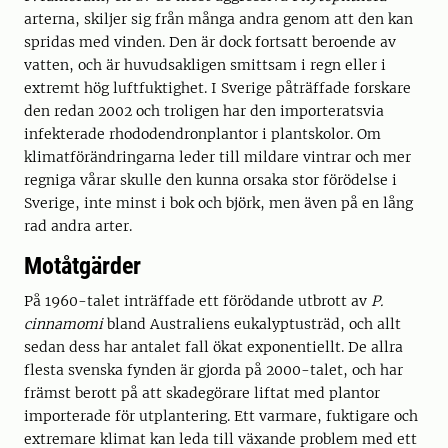
arterna, skiljer sig från många andra genom att den kan
spridas med vinden. Den är dock fortsatt beroende av
vatten, och är huvudsakligen smittsam i regn eller i
extremt hög luftfuktighet. I Sverige påträffade forskare
den redan 2002 och troligen har den importeratsvia
infekterade rhododendronplantor i plantskolor. Om
klimatförändringarna leder till mildare vintrar och mer
regniga vårar skulle den kunna orsaka stor förödelse i
Sverige, inte minst i bok och björk, men även på en lång
rad andra arter.
Motåtgärder
På 1960-talet inträffade ett förödande utbrott av
P.
cinnamomi
bland Australiens eukalyptusträd, och allt
sedan dess har antalet fall ökat exponentiellt. De allra
flesta svenska fynden är gjorda på 2000-talet, och har
främst berott på att skadegörare liftat med plantor
importerade för utplantering. Ett varmare, fuktigare och
extremare klimat kan leda till växande problem med ett