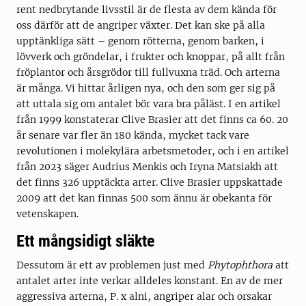
rent nedbrytande livsstil är de flesta av dem kända för
oss därför att de angriper växter. Det kan ske på alla
upptänkliga sätt – genom rötterna, genom barken, i
lövverk och gröndelar, i frukter och knoppar, på allt från
fröplantor och årsgrödor till fullvuxna träd. Och arterna
är många. Vi hittar årligen nya, och den som ger sig på
att uttala sig om antalet bör vara bra påläst. I en artikel
från 1999 konstaterar Clive Brasier att det finns ca 60. 20
år senare var fler än 180 kända, mycket tack vare
revolutionen i molekylära arbetsmetoder, och i en artikel
från 2023 säger Audrius Menkis och Iryna Matsiakh att
det finns 326 upptäckta arter. Clive Brasier uppskattade
2009 att det kan finnas 500 som ännu är obekanta för
vetenskapen.
Ett mångsidigt släkte
Dessutom är ett av problemen just med
Phytophthora
att
antalet arter inte verkar alldeles konstant. En av de mer
aggressiva arterna, P. x alni, angriper alar och orsakar