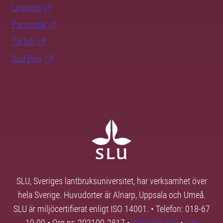
LinkedIn
Facebook
TikTok
SLU Play
SLU, Sveriges lantbruksuniversitet, har verksamhet över
hela Sverige. Huvudorter är Alnarp, Uppsala och Umeå.
SLU är miljöcertifierat enligt ISO 14001. • Telefon: 018-67
10 00 • Org nr: 202100-2817 •
Kontakta SLU
•
Om