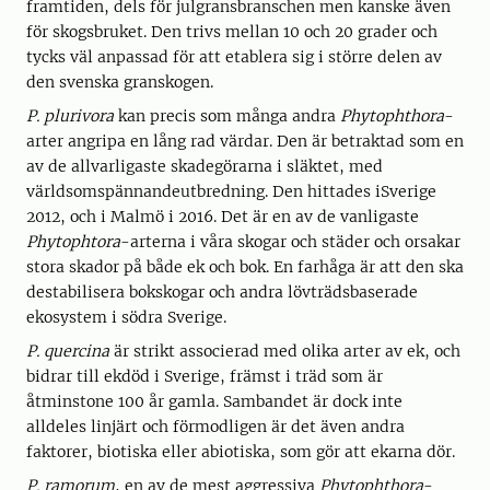
framtiden, dels för julgransbranschen men kanske även
för skogsbruket. Den trivs mellan 10 och 20 grader och
tycks väl anpassad för att etablera sig i större delen av
den svenska granskogen.
P. plurivora
kan precis som många andra
Phytophthora
-
arter angripa en lång rad värdar. Den är betraktad som en
av de allvarligaste skadegörarna i släktet, med
världsomspännandeutbredning. Den hittades iSverige
2012, och i Malmö i 2016. Det är en av de vanligaste
Phytophtora
-arterna i våra skogar och städer och orsakar
stora skador på både ek och bok. En farhåga är att den ska
destabilisera bokskogar och andra lövträdsbaserade
ekosystem i södra Sverige.
P. quercina
är strikt associerad med olika arter av ek, och
bidrar till ekdöd i Sverige, främst i träd som är
åtminstone 100 år gamla. Sambandet är dock inte
alldeles linjärt och förmodligen är det även andra
faktorer, biotiska eller abiotiska, som gör att ekarna dör.
P. ramorum
, en av de mest aggressiva
Phytophthora
-