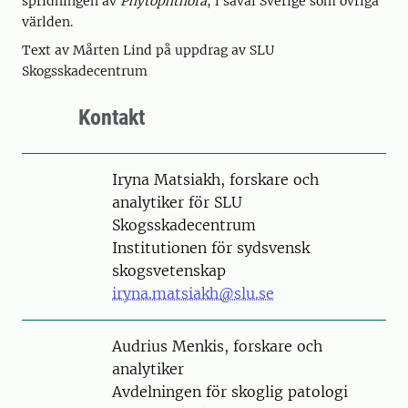
spridningen av
Phytophthora
, i såväl Sverige som övriga
världen.
Text av Mårten Lind på uppdrag av SLU
Skogsskadecentrum
Kontakt
Person
Iryna Matsiakh, forskare och
analytiker för SLU
Skogsskadecentrum
Institutionen för sydsvensk
skogsvetenskap
iryna.matsiakh@slu.se
Person
Audrius Menkis, forskare och
analytiker
Avdelningen för skoglig patologi