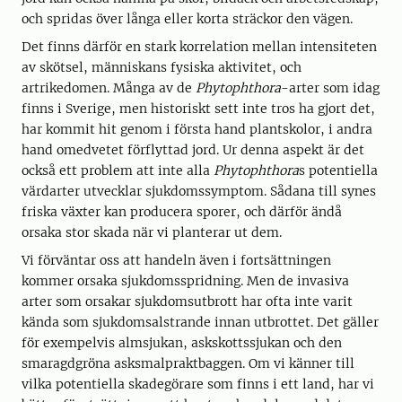
och spridas över långa eller korta sträckor den vägen.
Det finns därför en stark korrelation mellan intensiteten
av skötsel, människans fysiska aktivitet, och
artrikedomen. Många av de
Phytophthora
-arter som idag
finns i Sverige, men historiskt sett inte tros ha gjort det,
har kommit hit genom i första hand plantskolor, i andra
hand omedvetet förflyttad jord. Ur denna aspekt är det
också ett problem att inte alla
Phytophthora
s potentiella
värdarter utvecklar sjukdomssymptom. Sådana till synes
friska växter kan producera sporer, och därför ändå
orsaka stor skada när vi planterar ut dem.
Vi förväntar oss att handeln även i fortsättningen
kommer orsaka sjukdomsspridning. Men de invasiva
arter som orsakar sjukdomsutbrott har ofta inte varit
kända som sjukdomsalstrande innan utbrottet. Det gäller
för exempelvis almsjukan, askskottssjukan och den
smaragdgröna asksmalpraktbaggen. Om vi känner till
vilka potentiella skadegörare som finns i ett land, har vi