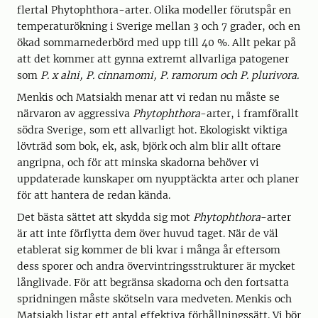
flertal Phytophthora-arter. Olika modeller förutspår en
temperaturökning i Sverige mellan 3 och 7 grader, och en
ökad sommarnederbörd med upp till 40 %. Allt pekar på
att det kommer att gynna extremt allvarliga patogener
som
P. x alni, P. cinnamomi, P. ramorum och P. plurivora.
Menkis och Matsiakh menar att vi redan nu måste se
närvaron av aggressiva
Phytophthora
-arter, i framförallt
södra Sverige, som ett allvarligt hot. Ekologiskt viktiga
lövträd som bok, ek, ask, björk och alm blir allt oftare
angripna, och för att minska skadorna behöver vi
uppdaterade kunskaper om nyupptäckta arter och planer
för att hantera de redan kända.
Det bästa sättet att skydda sig mot
Phytophthora
-arter
är att inte förflytta dem över huvud taget. När de väl
etablerat sig kommer de bli kvar i många år eftersom
dess sporer och andra övervintringsstrukturer är mycket
långlivade. För att begränsa skadorna och den fortsatta
spridningen måste skötseln vara medveten. Menkis och
Matsiakh listar ett antal effektiva förhållningssätt. Vi bör