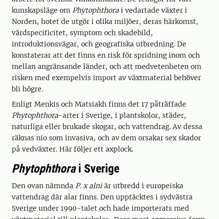
kunskapsläge om
Phytophthora
i vedartade växter i
Norden, hotet de utgör i olika miljöer, deras härkomst,
värdspecificitet, symptom och skadebild,
introduktionsvägar, och geografiska utbredning. De
konstaterar att det finns en risk för spridning inom och
mellan angränsande länder, och att medvetenheten om
risken med exempelvis import av växtmaterial behöver
bli högre.
Enligt Menkis och Matsiakh finns det 17 påträffade
Phytophthora
-arter i Sverige, i plantskolor, städer,
naturliga eller brukade skogar, och vattendrag. Av dessa
räknas nio som invasiva, och av dem orsakar sex skador
på vedväxter. Här följer ett axplock.
Phytophthora
i Sverige
Den ovan nämnda
P. x alni
är utbredd i europeiska
vattendrag där alar finns. Den upptäcktes i sydvästra
Sverige under 1990-talet och hade importerats med