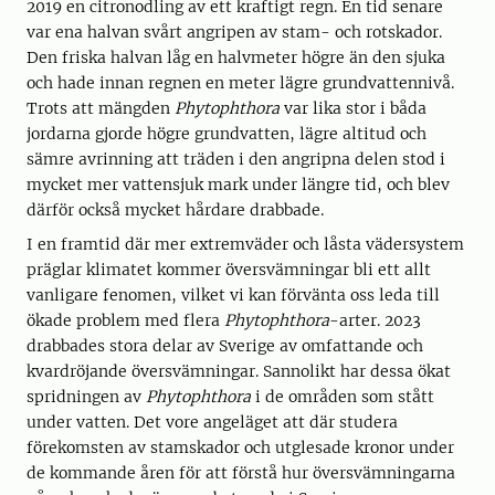
2019 en citronodling av ett kraftigt regn. En tid senare
var ena halvan svårt angripen av stam- och rotskador.
Den friska halvan låg en halvmeter högre än den sjuka
och hade innan regnen en meter lägre grundvattennivå.
Trots att mängden
Phytophthora
var lika stor i båda
jordarna gjorde högre grundvatten, lägre altitud och
sämre avrinning att träden i den angripna delen stod i
mycket mer vattensjuk mark under längre tid, och blev
därför också mycket hårdare drabbade.
I en framtid där mer extremväder och låsta vädersystem
präglar klimatet kommer översvämningar bli ett allt
vanligare fenomen, vilket vi kan förvänta oss leda till
ökade problem med flera
Phytophthora
-arter. 2023
drabbades stora delar av Sverige av omfattande och
kvardröjande översvämningar. Sannolikt har dessa ökat
spridningen av
Phytophthora
i de områden som stått
under vatten. Det vore angeläget att där studera
förekomsten av stamskador och utglesade kronor under
de kommande åren för att förstå hur översvämningarna