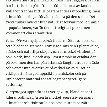
växtmaterial till plantskolor. Dess mest aggressiva form
har hittills bara påträffats i södra delarna av landet.
Kalla vintrar har hittills begränsat dess utbredning, men
klimatförändringar förväntas ändra på den saken. Det
tycks finnas mycket litet naturligt försvar mot
P. x alni
i
alpopulationen, varför det är troligt att problemen
kommer att öka i framtiden.
P. cambivora
angriper också trädens rötter och orsakar
ofta blödande stamsår. I Sverige finns den i plantskolor,
städer och naturliga skogar, och är mycket virulent på
bok, björk, lind, ek och asp. Störst problem orsakar den
på bok, men den har påträffats så långt norrut som Oslo
och verkar inte överdrivet påverkad av köld. Det är
viktigt att hålla god uppsikt i plantskolor och på
utplanterat material för att begränsa ytterligare
spridning.
P. cryptogea
upptäcktes i Sverige2019, bland annat i
julgransodlingar. Arten är mycket aggressiv på gran i
allmänhet och riskerar kunna orsaka stora besvär i