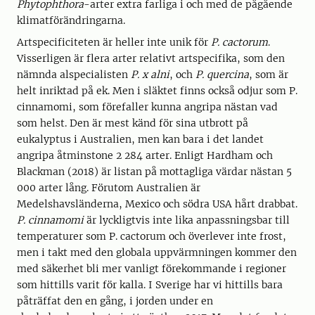
Phytophthora
-arter extra farliga i och med de pågående
klimatförändringarna.
Artspecificiteten är heller inte unik för
P. cactorum
.
Visserligen är flera arter relativt artspecifika, som den
nämnda alspecialisten
P. x alni
, och
P. quercina
, som är
helt inriktad på ek. Men i släktet finns också odjur som P.
cinnamomi, som förefaller kunna angripa nästan vad
som helst. Den är mest känd för sina utbrott på
eukalyptus i Australien, men kan bara i det landet
angripa åtminstone 2 284 arter. Enligt Hardham och
Blackman (2018) är listan på mottagliga värdar nästan 5
000 arter lång. Förutom Australien är
Medelshavsländerna, Mexico och södra USA hårt drabbat.
P. cinnamomi
är lyckligtvis inte lika anpassningsbar till
temperaturer som P. cactorum och överlever inte frost,
men i takt med den globala uppvärmningen kommer den
med säkerhet bli mer vanligt förekommande i regioner
som hittills varit för kalla. I Sverige har vi hittills bara
påträffat den en gång, i jorden under en