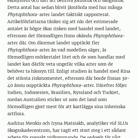
ekosystem och sätt att bedriva jordbruk och skogsbruk.
Detta antal har sedan blivit jämförda med hur många
Phytophthora
-arter landet faktiskt rapporterat.
Artikelförfattarna tänker sig att när det estimerade
antalet är högre ökar risken med handel med landet,
eftersom det förmodligen finns okända
Phytophthora
-
arter där. Om däremot landet upptäckt fler
Phytophthora
-arter än vad modellen säger, är
förmodligen mörkertalet litet och de som handlar med
landet kan därför veta ungefär vilka arter som de
behöver ta hänsyn till. Enligt studien är handel med Kina
det största riskmomentet, eftersom där borde finnas 30-
40 ännu oupptäckta
Phytophthora
-arter. Därefter följer
Indien, Indonesien, Brasilien, Ryssland och Turkiet,
medan Australien sticker ut som det land som
förmodligen gjort mest för att kartlägga sina inhemska
artflora.
Audrius Menkis och Iryna Matsiakh, analytiker vid SLUs
Skogsskadecentrum, har tagit ett stort steg i ett sådant
arbete för svenskt vidkommande. De redogör för vårt