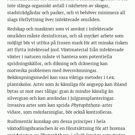
inte slänga organiskt avfall i närheten av skogar,
stadsträdgårdar och parker, och vi behöver minimera all
slags förflyttning över infekterade områden.
Redskap och maskiner som vi använt i infekterade
områden måste desinficeras, och så mycket arbete som
möjligt bör vi utföra på frusen mark för att minska risken
att flytta infekterad jord. Växtmaterial från infekterade
växter i naturen måste vi hantera som potentiella
spridningskällor, och dikning och dränering kan
motverka problemen med översvämningar.
Bekämpningsmedel kan vara viktiga metoder i t.ex.
plantskolor. Arter som är känsliga för angrepp kan ibland
bytas ut mot mer tåliga: gran är mindre känslig än
silvergran och kan användas i julgransplanteringar.
Invasiva arter som kan sprida
Phytophthora
-arter
vidare, som mördarsniglar, bör också kontrolleras.
Rudimentär kunskap om dessa principer i hela
växtodlingsbranschen är en förutsättning för att bromsa