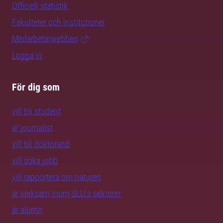
Officiell statistik
Fakulteter och institutioner
Medarbetarwebben
Logga in
För dig som
vill bli student
är journalist
vill bli doktorand
vill söka jobb
vill rapportera om naturen
är verksam inom SLU:s sektorer
är alumn