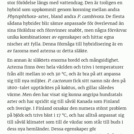
stor förödelse längs med vattendrag. Den är troligen en
hybrid som uppkommit genom korsning mellan andra
Phytophthora
-arter, bland andra
P. cambivora
. De flesta
sådana hybrider blir sämre anpassade för överlevnad än
sina föräldrar och försvinner snabbt, men några förvärvar
unika kombinationer av egenskaper och hittar egna
nischer att fylla. Denna förmåga till hybridisering är en
av farorna med arterna ur detta släkte.
En annan är släktets enorma bredd och mångsidighet.
Arterna finns över hela världen och trivs i temperaturer
från allt mellan 10 och 30 °C, och är bra på att anpassa
sig till nya miljöer.
P. cactorum
fick sitt namn när den på
1800-talet upptäcktes på kaktus, och gillar således
värme. Men den har visat sig kunna angripa hundratals
arter och har spridit sig till såväl Kanada som Finland
och Sverige. I Finland orsakar den numera störst problem
på björk och trivs bäst i 17 °C, och har alltså anpassat sig
till såväl klimatet som till de värdar som står till buds i
dess nya hemländer. Dessa egenskaper gör