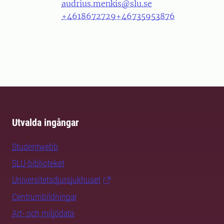
audrius.menkis@slu.se
+4618672729
+46735953876
Utvalda ingångar
Studentwebb
SLU-biblioteket
Universitetsdjursjukhuset
Centrumbildningar
Art- och miljödata