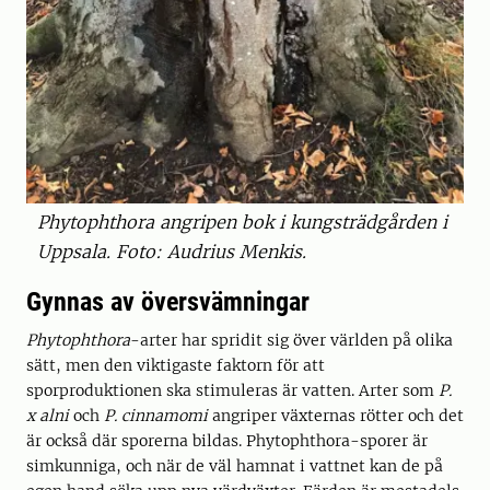
Phytophthora angripen bok i kungsträdgården i
Uppsala. Foto: Audrius Menkis.
Gynnas av översvämningar
Phytophthora
-arter har spridit sig över världen på olika
sätt, men den viktigaste faktorn för att
sporproduktionen ska stimuleras är vatten. Arter som
P.
x alni
och
P. cinnamomi
angriper växternas rötter och det
är också där sporerna bildas. Phytophthora-sporer är
simkunniga, och när de väl hamnat i vattnet kan de på