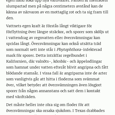
egen hand söka upp nya värdväxter. Färden är mestadels
slumpartad men på några centimeters avstånd kan de
känna av närvaron av en mottaglig rot och ta sig fram till
den.
Vattnets egen kraft är förstås långt viktigare för
förflyttning över längre sträckor, och sporer som sköljs ut
i vattendrag av regnvatten eller översvämningar kan
spridas långt. Översvämningar kan också utsätta träd
som normalt sett inte står i
Phytophthora
-infekterad
mark för sporer. Detta inträffar regelbundet i
Kalifornien, där valnöts-, körsbär- och äppelodlingar
som hamnat under vatten efteråt blivit angripna och fått
blödande stamsår. I vissa fall är angriparna inte de arter
som vanligtvis går att hitta i floderna som svämmat
över, vilket betyder att översvämningen även lösgjort
sporer från någon annanstans och satt dem i kontakt
med värdträden.
Det måste heller inte röra sig om floder för att
översvämningar ska orsaka sjukdom. I Texas drabbades