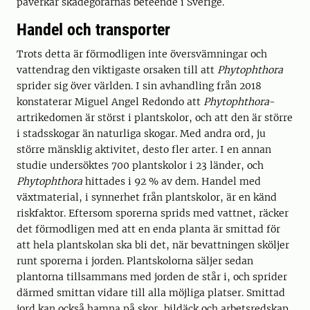
påverkar skadegörarnas beteende i Sverige.
Handel och transporter
Trots detta är förmodligen inte översvämningar och
vattendrag den viktigaste orsaken till att
Phytophthora
sprider sig över världen. I sin avhandling från 2018
konstaterar Miguel Angel Redondo att
Phytophthora
-
artrikedomen är störst i plantskolor, och att den är större
i stadsskogar än naturliga skogar. Med andra ord, ju
större mänsklig aktivitet, desto fler arter. I en annan
studie undersöktes 700 plantskolor i 23 länder, och
Phytophthora
hittades i 92 % av dem. Handel med
växtmaterial, i synnerhet från plantskolor, är en känd
riskfaktor. Eftersom sporerna sprids med vattnet, räcker
det förmodligen med att en enda planta är smittad för
att hela plantskolan ska bli det, när bevattningen sköljer
runt sporerna i jorden. Plantskolorna säljer sedan
plantorna tillsammans med jorden de står i, och sprider
därmed smittan vidare till alla möjliga platser. Smittad
jord kan också hamna på skor, bildäck och arbetsredskap,