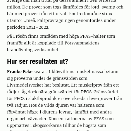
Sverige där man tittar på dessa ämnen i den terrestra
miljön. De prover som togs jämfördes för jord, svamp och
bär med prover från ett utvalt kontrollområde strax
utanför Umeå. Fältprovtagningen genomfördes under
perioden 2021–2022.
På Frösön finns områden med höga PFAS-halter som
framför allt är kopplade till Försvarsmaktens
brandövningsverksamhet.
Hur ser resultaten ut?
Frauke Ecke
svarar: I klövviltens muskelmassa befann
sig proverna under de gränsvärden som
Livsmedelsverket har beslutat. Ett muskelprov från ett
rådjur låg dock nära gränsvärdet för PFOS. Gränsvärdet
för PFOS i slaktbiprodukter överskreds i leverprover från
två rådjur. Hos de vilda djuren var halterna som
förväntat högre i djurens levrar, jämfört med andra
organ och vävnader. Koncentrationerna av PFAS som
uppmättes i skogssorkarna tillhör de högsta som