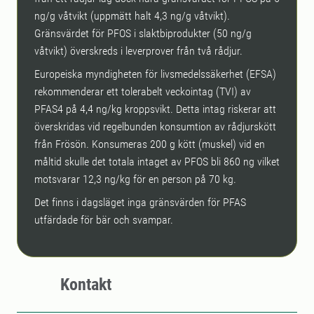
ng/g våtvikt (uppmätt halt 4,3 ng/g våtvikt).
Gränsvärdet för PFOS i slaktbiprodukter (50 ng/g
våtvikt) överskreds i leverprover från två rådjur.
Europeiska myndigheten för livsmedelssäkerhet (EFSA)
rekommenderar ett tolerabelt veckointag (TVI) av
PFAS4 på 4,4 ng/kg kroppsvikt. Detta intag riskerar att
överskridas vid regelbunden konsumtion av rådjurskött
från Frösön. Konsumeras 200 g kött (muskel) vid en
måltid skulle det totala intaget av PFOS bli 860 ng vilket
motsvarar 12,3 ng/kg för en person på 70 kg.
Det finns i dagsläget inga gränsvärden för PFAS
utfärdade för bär och svampar.
Kontakt