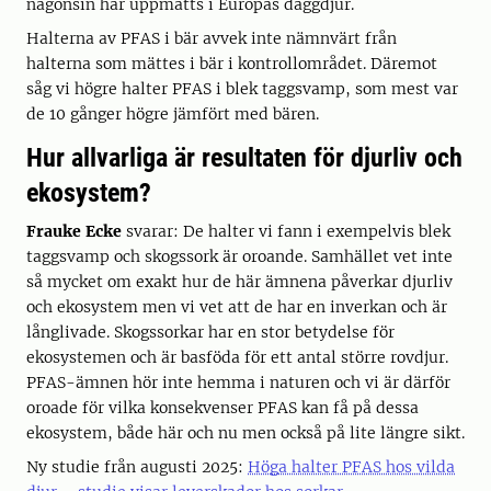
någonsin har uppmätts i Europas däggdjur.
Halterna av PFAS i bär avvek inte nämnvärt från
halterna som mättes i bär i kontrollområdet. Däremot
såg vi högre halter PFAS i blek taggsvamp, som mest var
de 10 gånger högre jämfört med bären.
Hur allvarliga är resultaten för djurliv och
ekosystem?
Frauke Ecke
svarar: De halter vi fann i exempelvis blek
taggsvamp och skogssork är oroande. Samhället vet inte
så mycket om exakt hur de här ämnena påverkar djurliv
och ekosystem men vi vet att de har en inverkan och är
långlivade. Skogssorkar har en stor betydelse för
ekosystemen och är basföda för ett antal större rovdjur.
PFAS-ämnen hör inte hemma i naturen och vi är därför
oroade för vilka konsekvenser PFAS kan få på dessa
ekosystem, både här och nu men också på lite längre sikt.
Ny studie från augusti 2025:
Höga halter PFAS hos vilda