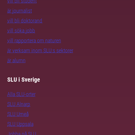
vill bli student
är journalist
vill bli doktorand
vill söka jobb
vill rapportera om naturen
är verksam inom SLU:s sektorer
är alumn
SLU i Sverige
Alla SLU-orter
SLU Alnarp
SLU Umeå
SLU Uppsala
Jobba på SLU