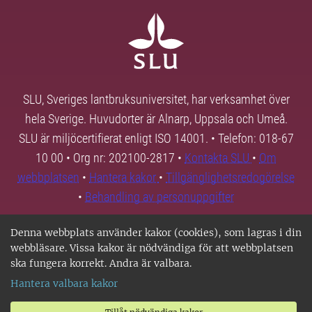
SLU, Sveriges lantbruksuniversitet, har verksamhet över
hela Sverige. Huvudorter är Alnarp, Uppsala och Umeå.
SLU är miljöcertifierat enligt ISO 14001. • Telefon: 018-67
10 00 • Org nr: 202100-2817 •
Kontakta SLU
•
Om
webbplatsen
•
Hantera kakor
•
Tillgänglighetsredogörelse
•
Behandling av personuppgifter
Denna webbplats använder kakor (cookies), som lagras i din
webbläsare. Vissa kakor är nödvändiga för att webbplatsen
ska fungera korrekt. Andra är valbara.
Hantera valbara kakor