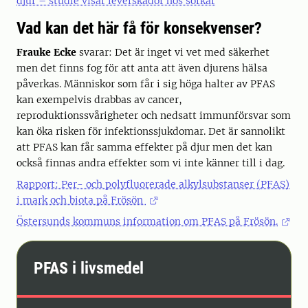
djur – studie visar leverskador hos sorkar
Vad kan det här få för konsekvenser?
Frauke Ecke
svarar: Det är inget vi vet med säkerhet
men det finns fog för att anta att även djurens hälsa
påverkas. Människor som får i sig höga halter av PFAS
kan exempelvis drabbas av cancer,
reproduktionssvårigheter och nedsatt immunförsvar som
kan öka risken för infektionssjukdomar. Det är sannolikt
att PFAS kan får samma effekter på djur men det kan
också finnas andra effekter som vi inte känner till i dag.
Rapport: Per- och polyfluorerade alkylsubstanser (PFAS)
i mark och biota på Frösön
Östersunds kommuns information om PFAS på Frösön.
PFAS i livsmedel