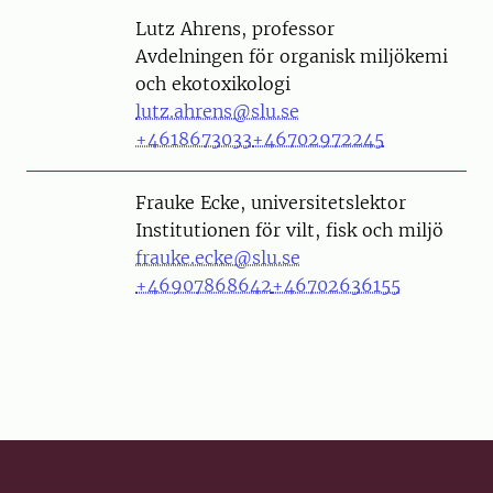
Person
Lutz Ahrens, professor
Avdelningen för organisk miljökemi
och ekotoxikologi
lutz.ahrens@slu.se
+4618673033
+46702972245
Person
Frauke Ecke, universitetslektor
Institutionen för vilt, fisk och miljö
frauke.ecke@slu.se
+46907868642
+46702636155