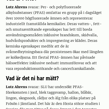
Lutz Ahrens
svarar: Per- och polyfluorerade
alkylsubstanser (PFAS) omfattar en grupp på i dagsläget
över 10000 högfluorerade ämnen och representerar
industriellt framställda kemikalier. Deras vatten-, fett-
och smutsavstötande egenskaper har lett till breda
användningsområden inklusive brandskum, skidvalla,
hudvårdsprodukter och impregnering av kläder. Deras
kemiska egenskaper medför att de är
svårnedbrytningsbara där persistensen ökar med längden
av kolkedjorna. Ett flertal PFAS-ämnen har påvisade
hälsoeffekter inklusive nedsatt immunförsvar och att
vara reproduktionsstörande och cancerframkallande.
Vad är det ni har mätt?
Lutz Ahrens
svarar: SLU har undersökt PFAS-
förekomsten i jord, blek taggsvamp, hallon, blåbär,
lingon, skogssork, rådjur och älg från olika platser på
Frösön i Jämtland. Det här är den första större studien i