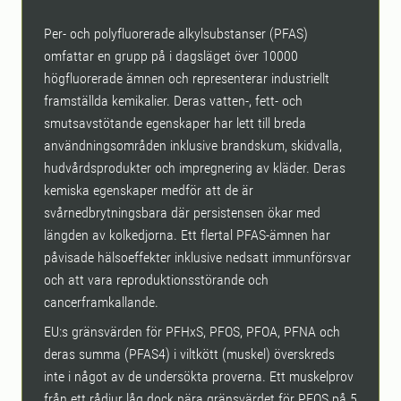
Per- och polyfluorerade alkylsubstanser (PFAS)
omfattar en grupp på i dagsläget över 10000
högfluorerade ämnen och representerar industriellt
framställda kemikalier. Deras vatten-, fett- och
smutsavstötande egenskaper har lett till breda
användningsområden inklusive brandskum, skidvalla,
hudvårdsprodukter och impregnering av kläder. Deras
kemiska egenskaper medför att de är
svårnedbrytningsbara där persistensen ökar med
längden av kolkedjorna. Ett flertal PFAS-ämnen har
påvisade hälsoeffekter inklusive nedsatt immunförsvar
och att vara reproduktionsstörande och
cancerframkallande.
EU:s gränsvärden för PFHxS, PFOS, PFOA, PFNA och
deras summa (PFAS4) i viltkött (muskel) överskreds
inte i något av de undersökta proverna. Ett muskelprov
från ett rådjur låg dock nära gränsvärdet för PFOS på 5