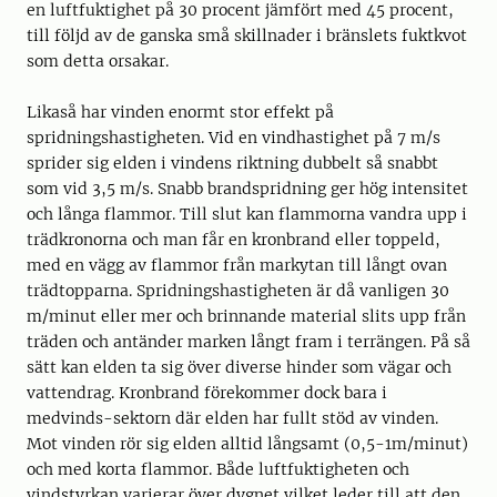
en luftfuktighet på 30 procent jämfört med 45 procent,
till följd av de ganska små skillnader i bränslets fuktkvot
som detta orsakar.
Likaså har vinden enormt stor effekt på
spridningshastigheten. Vid en vindhastighet på 7 m/s
sprider sig elden i vindens riktning dubbelt så snabbt
som vid 3,5 m/s. Snabb brandspridning ger hög intensitet
och långa flammor. Till slut kan flammorna vandra upp i
trädkronorna och man får en kronbrand eller toppeld,
med en vägg av flammor från markytan till långt ovan
trädtopparna. Spridningshastigheten är då vanligen 30
m/minut eller mer och brinnande material slits upp från
träden och antänder marken långt fram i terrängen. På så
sätt kan elden ta sig över diverse hinder som vägar och
vattendrag. Kronbrand förekommer dock bara i
medvinds-sektorn där elden har fullt stöd av vinden.
Mot vinden rör sig elden alltid långsamt (0,5-1m/minut)
och med korta flammor. Både luftfuktigheten och
vindstyrkan varierar över dygnet vilket leder till att den