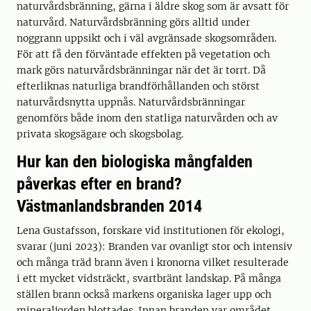
naturvårdsbränning, gärna i äldre skog som är avsatt för
naturvård. Naturvårdsbränning görs alltid under
noggrann uppsikt och i väl avgränsade skogsområden.
För att få den förväntade effekten på vegetation och
mark görs naturvårdsbränningar när det är torrt. Då
efterliknas naturliga brandförhållanden och störst
naturvårdsnytta uppnås. Naturvårdsbränningar
genomförs både inom den statliga naturvården och av
privata skogsägare och skogsbolag.
Hur kan den biologiska mångfalden
påverkas efter en brand?
Västmanlandsbranden 2014
Lena Gustafsson, forskare vid institutionen för ekologi,
svarar (juni 2023): Branden var ovanligt stor och intensiv
och många träd brann även i kronorna vilket resulterade
i ett mycket vidsträckt, svartbränt landskap. På många
ställen brann också markens organiska lager upp och
mineraljorden blottades. Innan branden var området