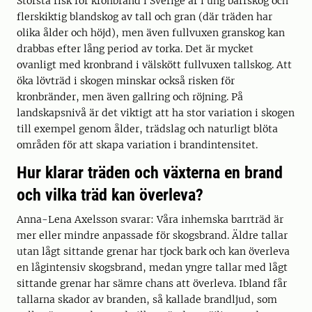
Största risk för kronbrand i Sverige är i ung barrskog och
flerskiktig blandskog av tall och gran (där träden har
olika ålder och höjd), men även fullvuxen granskog kan
drabbas efter lång period av torka. Det är mycket
ovanligt med kronbrand i välskött fullvuxen tallskog. Att
öka lövträd i skogen minskar också risken för
kronbränder, men även gallring och röjning. På
landskapsnivå är det viktigt att ha stor variation i skogen
till exempel genom ålder, trädslag och naturligt blöta
områden för att skapa variation i brandintensitet.
Hur klarar träden och växterna en brand
och vilka träd kan överleva?
Anna-Lena Axelsson svarar: Våra inhemska barrträd är
mer eller mindre anpassade för skogsbrand. Äldre tallar
utan lågt sittande grenar har tjock bark och kan överleva
en lågintensiv skogsbrand, medan yngre tallar med lågt
sittande grenar har sämre chans att överleva. Ibland får
tallarna skador av branden, så kallade brandljud, som