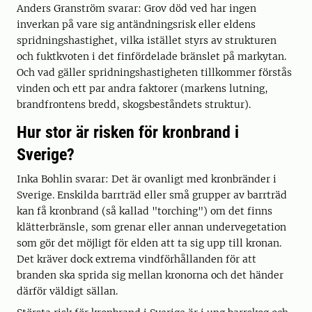
Anders Granström svarar: Grov död ved har ingen
inverkan på vare sig antändningsrisk eller eldens
spridningshastighet, vilka istället styrs av strukturen
och fuktkvoten i det finfördelade bränslet på markytan.
Och vad gäller spridningshastigheten tillkommer förstås
vinden och ett par andra faktorer (markens lutning,
brandfrontens bredd, skogsbeståndets struktur).
Hur stor är risken för kronbrand i
Sverige?
Inka Bohlin svarar: Det är ovanligt med kronbränder i
Sverige. Enskilda barrträd eller små grupper av barrträd
kan få kronbrand (så kallad "torching") om det finns
klätterbränsle, som grenar eller annan undervegetation
som gör det möjligt för elden att ta sig upp till kronan.
Det kräver dock extrema vindförhållanden för att
branden ska sprida sig mellan kronorna och det händer
därför väldigt sällan.