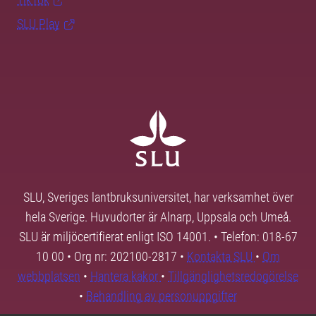
SLU Play
SLU, Sveriges lantbruksuniversitet, har verksamhet över
hela Sverige. Huvudorter är Alnarp, Uppsala och Umeå.
SLU är miljöcertifierat enligt ISO 14001. • Telefon: 018-67
10 00 • Org nr: 202100-2817 •
Kontakta SLU
•
Om
webbplatsen
•
Hantera kakor
•
Tillgänglighetsredogörelse
•
Behandling av personuppgifter