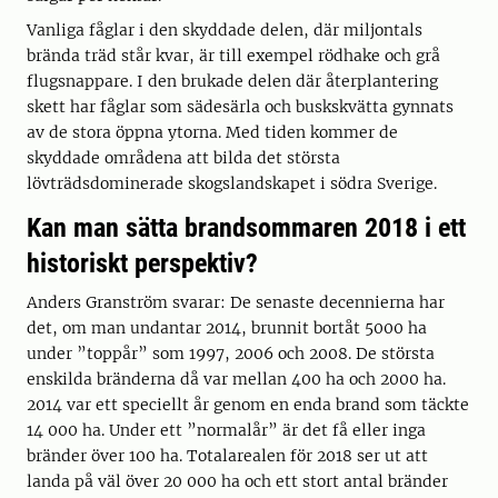
Vanliga fåglar i den skyddade delen, där miljontals
brända träd står kvar, är till exempel rödhake och grå
flugsnappare. I den brukade delen där återplantering
skett har fåglar som sädesärla och buskskvätta gynnats
av de stora öppna ytorna. Med tiden kommer de
skyddade områdena att bilda det största
lövträdsdominerade skogslandskapet i södra Sverige.
Kan man sätta brandsommaren 2018 i ett
historiskt perspektiv?
Anders Granström svarar: De senaste decennierna har
det, om man undantar 2014, brunnit bortåt 5000 ha
under ”toppår” som 1997, 2006 och 2008. De största
enskilda bränderna då var mellan 400 ha och 2000 ha.
2014 var ett speciellt år genom en enda brand som täckte
14 000 ha. Under ett ”normalår” är det få eller inga
bränder över 100 ha. Totalarealen för 2018 ser ut att
landa på väl över 20 000 ha och ett stort antal bränder