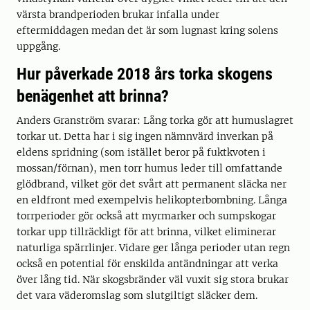
värsta brandperioden brukar infalla under
eftermiddagen medan det är som lugnast kring solens
uppgång.
Hur påverkade 2018 års torka skogens
benägenhet att brinna?
Anders Granström svarar: Lång torka gör att humuslagret
torkar ut. Detta har i sig ingen nämnvärd inverkan på
eldens spridning (som istället beror på fuktkvoten i
mossan/förnan), men torr humus leder till omfattande
glödbrand, vilket gör det svårt att permanent släcka ner
en eldfront med exempelvis helikopterbombning. Långa
torrperioder gör också att myrmarker och sumpskogar
torkar upp tillräckligt för att brinna, vilket eliminerar
naturliga spärrlinjer. Vidare ger långa perioder utan regn
också en potential för enskilda antändningar att verka
över lång tid. När skogsbränder väl vuxit sig stora brukar
det vara väderomslag som slutgiltigt släcker dem.