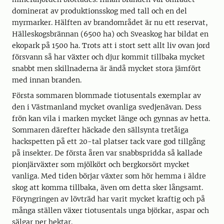
dominerat av produktionsskog med tall och en del
myrmarker. Hälften av brandområdet är nu ett reservat,
Hälleskogsbrännan (6500 ha) och Sveaskog har bildat en
ekopark på 1500 ha. Trots att i stort sett allt liv ovan jord
försvann så har växter och djur kommit tillbaka mycket
snabbt men skillnaderna är ändå mycket stora jämfört
med innan branden.
Första sommaren blommade tiotusentals exemplar av
den i Västmanland mycket ovanliga svedjenävan. Dess
frön kan vila i marken mycket länge och gynnas av hetta.
Sommaren därefter häckade den sällsynta tretåiga
hackspetten på ett 20-tal platser tack vare god tillgång
på insekter. De första åren var snabbspridda så kallade
pionjärväxter som mjölkört och bergkorsört mycket
vanliga. Med tiden börjar växter som hör hemma i äldre
skog att komma tillbaka, även om detta sker långsamt.
Föryngringen av lövträd har varit mycket kraftig och på
många ställen växer tiotusentals unga björkar, aspar och
sälgar per hektar.