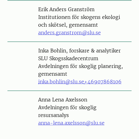
Person
Erik Anders Granström
Institutionen för skogens ekologi
och skötsel, gemensamt
anders.granstrom@slu.se
Person
Inka Bohlin, forskare & analytiker
SLU Skogsskadecentrum
Avdelningen för skoglig planering,
gemensamt
inka.bohlin@slu.se
+46907868106
Person
Anna Lena Axelsson
Avdelningen för skoglig
resursanalys
anna-lena.axelsson@slu.se