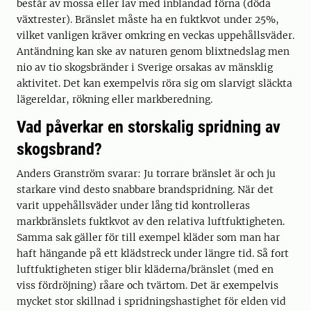
består av mossa eller lav med inblandad förna (döda
växtrester). Bränslet måste ha en fuktkvot under 25%,
vilket vanligen kräver omkring en veckas uppehållsväder.
Antändning kan ske av naturen genom blixtnedslag men
nio av tio skogsbränder i Sverige orsakas av mänsklig
aktivitet. Det kan exempelvis röra sig om slarvigt släckta
lägereldar, rökning eller markberedning.
Vad påverkar en storskalig spridning av
skogsbrand?
Anders Granström svarar: Ju torrare bränslet är och ju
starkare vind desto snabbare brandspridning. När det
varit uppehållsväder under lång tid kontrolleras
markbränslets fuktkvot av den relativa luftfuktigheten.
Samma sak gäller för till exempel kläder som man har
haft hängande på ett klädstreck under längre tid. Så fort
luftfuktigheten stiger blir kläderna/bränslet (med en
viss fördröjning) råare och tvärtom. Det är exempelvis
mycket stor skillnad i spridningshastighet för elden vid