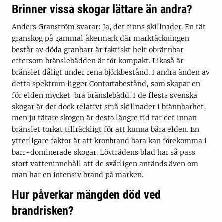
Brinner vissa skogar lättare än andra?
Anders Granström svarar: Ja, det finns skillnader. En tät
granskog på gammal åkermark där marktäckningen
består av döda granbarr är faktiskt helt obrännbar
eftersom bränslebädden är för kompakt. Likaså är
bränslet dåligt under rena björkbestånd. I andra änden av
detta spektrum ligger Contortabestånd, som skapar en
för elden mycket bra bränslebädd. I de flesta svenska
skogar är det dock relativt små skillnader i brännbarhet,
men ju tätare skogen är desto längre tid tar det innan
bränslet torkat tillräckligt för att kunna bära elden. En
ytterligare faktor är att kronbrand bara kan förekomma i
barr-dominerade skogar. Lövträdens blad har så pass
stort vatteninnehåll att de svårligen antänds även om
man har en intensiv brand på marken.
Hur påverkar mängden död ved
brandrisken?