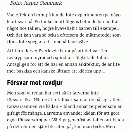
Foto: Jesper Stenmark
Vad effekten beror på kunde inte experimenten ge något
klart svar på. En tanke är att älgens betande har ändrat
något hos tallen, högre kvävehalt i barren till exempel.
Och det kan vara så också eftersom de mätmetoder som
finns inte speglar allt innehåll av kväve.
Att färre larver överlevde beror på att det var fler
rovkryp som myror och spindlar i älgbetade tallar.
Antagligen för att de har en annan arkitektur, de är lite
mer buskiga och kanske lättare att klättra upp i.
Försvar mot rovdjur
Men som vi redan har sett så är larverna inte
försvarslösa. När de äter tallbarr samlar de på sig tallens
försvarsämnen via kådan – bland annat terpener som är
giftigt för många. Larverna använder kådan för att göra
egna försvarsdroppar. Väldigt generöst av tallen att bjuda
på det när den själv blir äten på, kan man tycka. Men