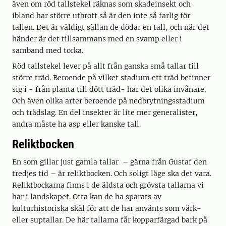
även om röd tallstekel räknas som skadeinsekt och
ibland har större utbrott så är den inte så farlig för
tallen. Det är väldigt sällan de dödar en tall, och när det
händer är det tillsammans med en svamp eller i
samband med torka.
Röd tallstekel lever på allt från ganska små tallar till
större träd. Beroende på vilket stadium ett träd befinner
sig i - från planta till dött träd- har det olika invånare.
Och även olika arter beroende på nedbrytningsstadium
och trädslag. En del insekter är lite mer generalister,
andra måste ha asp eller kanske tall.
Reliktbocken
En som gillar just gamla tallar – gärna från Gustaf den
tredjes tid – är reliktbocken. Och soligt läge ska det vara.
Reliktbockarna finns i de äldsta och grövsta tallarna vi
har i landskapet. Ofta kan de ha sparats av
kulturhistoriska skäl för att de har använts som värk-
eller suptallar. De här tallarna får kopparfärgad bark på