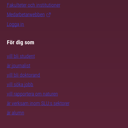
Fakulteter och institutioner
Medarbetarwebben
Logga in
För dig som
vill bli student
är journalist
vill bli doktorand
vill söka jobb
vill rapportera om naturen
är verksam inom SLU:s sektorer
är alumn