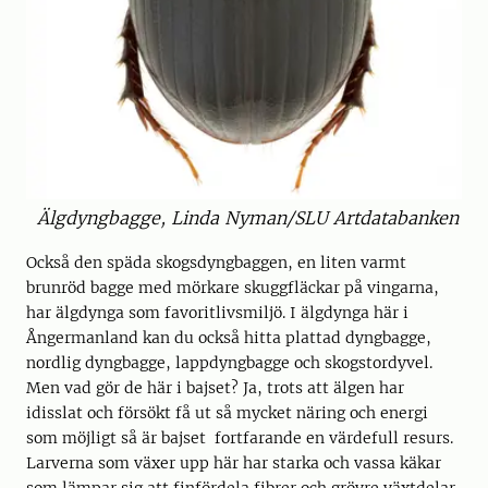
Älgdyngbagge, Linda Nyman/SLU Artdatabanken
Också den späda skogsdyngbaggen, en liten varmt
brunröd bagge med mörkare skuggfläckar på vingarna,
har älgdynga som favoritlivsmiljö. I älgdynga här i
Ångermanland kan du också hitta plattad dyngbagge,
nordlig dyngbagge, lappdyngbagge och skogstordyvel.
Men vad gör de här i bajset? Ja, trots att älgen har
idisslat och försökt få ut så mycket näring och energi
som möjligt så är bajset fortfarande en värdefull resurs.
Larverna som växer upp här har starka och vassa käkar