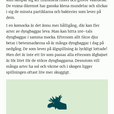
som lämpar sig att finfördela fibrer och grövre växtdelar.
De vuxna däremot har ganska klena mundelar och slickar
i sig de minsta partiklarna och bakterier som lever på
dem.
I en komocka är det ännu mer hålligång, där kan fler
arter av dyngbaggar leva. Man kan hitta 100-tals
dyngbaggar i samma mocka. Eftersom allt färre djur
betar i betesmarkerna så är många dyngbaggar i dag på
nedgång. De som lever på älgspillning är lyckligt lottade!
Men det är inte ett liv som passar alla eftersom älgbajset
är för litet för de större dyngbaggarna. Dessutom vill
många arter ha sol och värme och i skogen ligger
spillningen oftast lite mer skuggigt.