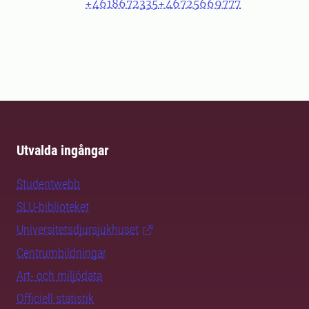
+4618672335
+46725669777
Utvalda ingångar
Studentwebb
SLU-biblioteket
Universitetsdjursjukhuset
Centrumbildningar
Art- och miljödata
Officiell statistik