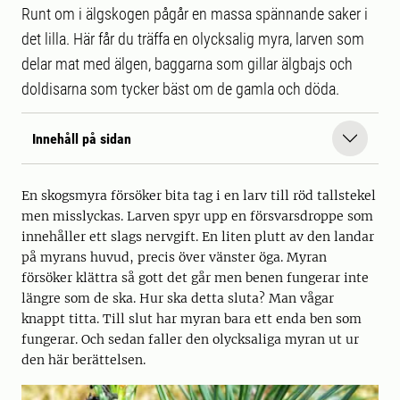
Runt om i älgskogen pågår en massa spännande saker i
det lilla. Här får du träffa en olycksalig myra, larven som
delar mat med älgen, baggarna som gillar älgbajs och
doldisarna som tycker bäst om de gamla och döda.
Innehåll på sidan
En skogsmyra försöker bita tag i en larv till röd tallstekel
men misslyckas. Larven spyr upp en försvarsdroppe som
innehåller ett slags nervgift. En liten plutt av den landar
på myrans huvud, precis över vänster öga. Myran
försöker klättra så gott det går men benen fungerar inte
längre som de ska. Hur ska detta sluta? Man vågar
knappt titta. Till slut har myran bara ett enda ben som
fungerar. Och sedan faller den olycksaliga myran ut ur
den här berättelsen.