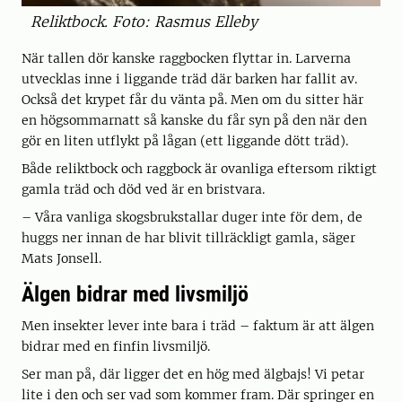
Reliktbock. Foto: Rasmus Elleby
När tallen dör kanske raggbocken flyttar in. Larverna
utvecklas inne i liggande träd där barken har fallit av.
Också det krypet får du vänta på. Men om du sitter här
en högsommarnatt så kanske du får syn på den när den
gör en liten utflykt på lågan (ett liggande dött träd).
Både reliktbock och raggbock är ovanliga eftersom riktigt
gamla träd och död ved är en bristvara.
– Våra vanliga skogsbrukstallar duger inte för dem, de
huggs ner innan de har blivit tillräckligt gamla, säger
Mats Jonsell.
Älgen bidrar med livsmiljö
Men insekter lever inte bara i träd – faktum är att älgen
bidrar med en finfin livsmiljö.
Ser man på, där ligger det en hög med älgbajs! Vi petar
lite i den och ser vad som kommer fram. Där springer en