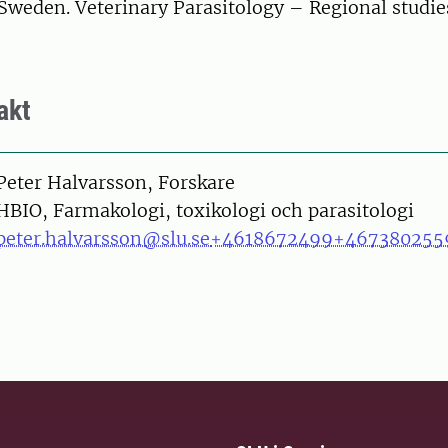
Sweden. Veterinary Parasitology – Regional studie
akt
on
Peter Halvarsson, Forskare
HBIO, Farmakologi, toxikologi och parasitologi
peter.halvarsson@slu.se
+4618672499
+467380255