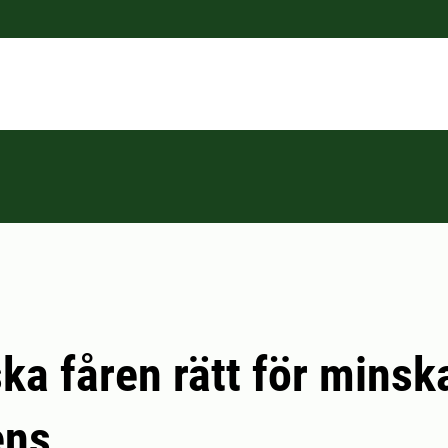
a fåren rätt för minsk
ens