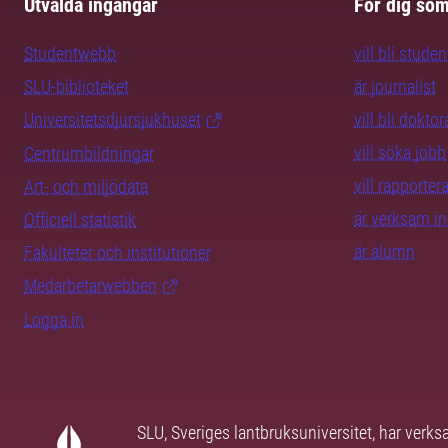
Utvalda ingångar
För dig so
Studentwebb
vill bli studen
SLU-biblioteket
är journalist
Universitetsdjursjukhuset
vill bli dokto
vill söka jobb
Centrumbildningar
vill rapporte
Art- och miljödata
är verksam i
Officiell statistik
är alumn
Fakulteter och institutioner
Medarbetarwebben
Logga in
SLU, Sveriges lantbruksuniversitet, har verk