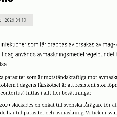
d: 2026-04-10
 infektioner som får drabbas av orsakas av mag-
. I dag används avmaskningsmedel regelbundet fö
lsa.
ks parasiter som är motståndskraftiga mot avmas
problem i dagens fårskötsel är att resistent stor l
ntortus) hittas i allt fler besättningar.
019 skickades en enkät till svenska fårägare för a
 de har till parasiter och avmaskning. Vi fick in sva