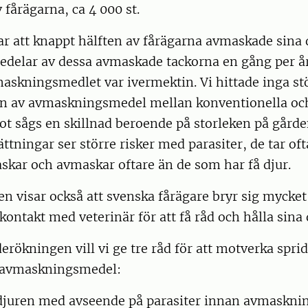
 fårägarna, ca 4 000 st.
ar att knappt hälften av fårägarna avmaskade sina 
dedelar av dessa avmaskade tackorna en gång per år
askningsmedlet var ivermektin. Vi hittade inga stö
n av avmaskningsmedel mellan konventionella oc
t sågs en skillnad beroende på storleken på gårde
ttningar ser större risker med parasiter, de tar of
skar och avmaskar oftare än de som har få djur.
 visar också att svenska fårägare bryr sig mycket
kontakt med veterinär för att få råd och hålla sina d
erökningen vill vi ge tre råd för att motverka spri
 avmaskningsmedel:
juren med avseende på parasiter innan avmaskning