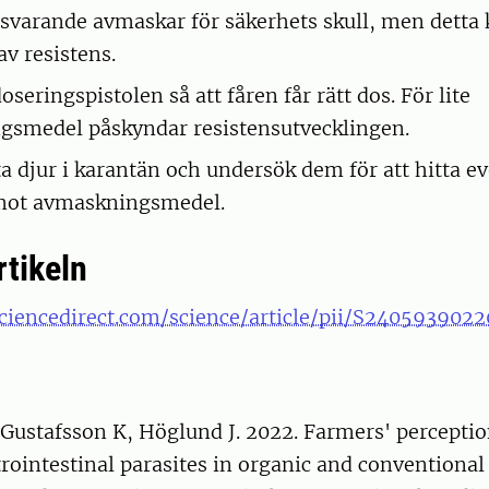
 svarande avmaskar för säkerhets skull, men detta k
v resistens.
oseringspistolen så att fåren får rätt dos. För lite
gsmedel påskyndar resistensutvecklingen.
ta djur i karantän och undersök dem för att hitta ev
 mot avmaskningsmedel.
rtikeln
ciencedirect.com/science/article/pii/S240593902
Gustafsson K, Höglund J. 2022. Farmers' perceptio
trointestinal parasites in organic and conventional