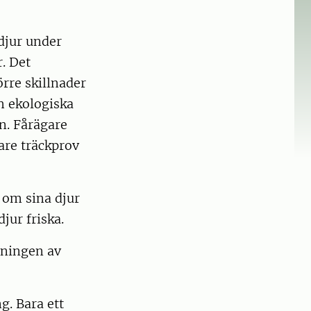
djur under
. Det
rre skillnader
h ekologiska
n. Fårägare
tare träckprov
 om sina djur
jur friska.
dningen av
. Bara ett