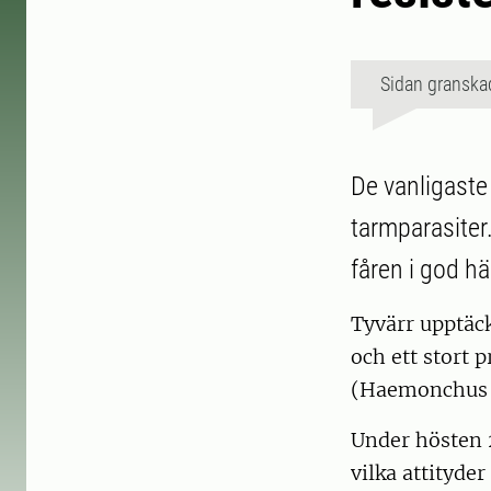
Sidan granska
De vanligaste
tarmparasiter
fåren i god hä
Tyvärr upptäc
och ett stort 
(Haemonchus co
Under hösten 2
vilka attityder