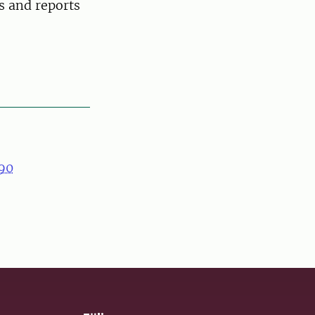
s and reports
90