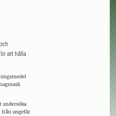
 och
r att hålla
kningsmedel
öpmagmask
tt undersöka
r från ungefär