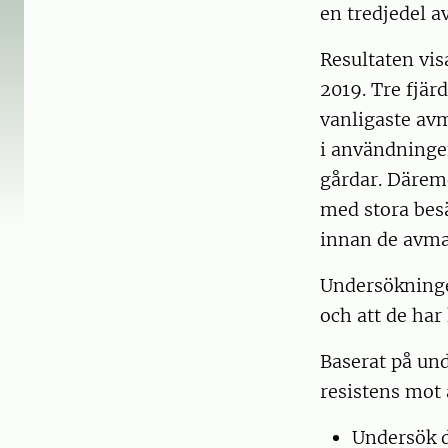
en tredjedel av
Resultaten vis
2019. Tre fjär
vanligaste avm
i användninge
gårdar. Däremo
med stora besä
innan de avma
Undersökningen
och att de har 
Baserat på und
resistens mot
Undersök d