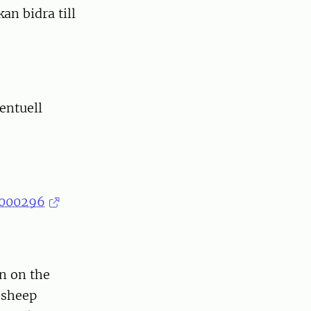
an bidra till
entuell
2000296
n on the
 sheep