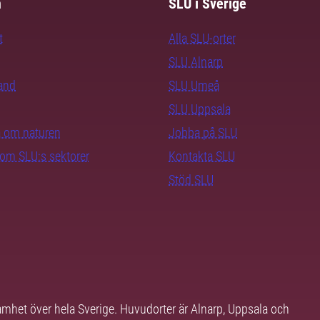
m
SLU i Sverige
t
Alla SLU-orter
SLU Alnarp
rand
SLU Umeå
SLU Uppsala
ra om naturen
Jobba på SLU
nom SLU:s sektorer
Kontakta SLU
Stöd SLU
samhet över hela Sverige. Huvudorter är Alnarp, Uppsala och