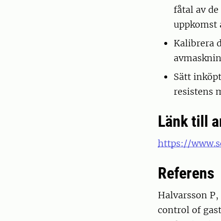
fåtal av de
uppkomst a
Kalibrera d
avmasknin
Sätt inköp
resistens
Länk till a
https://www.s
Referens
Halvarsson P, 
control of gas