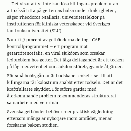
– Det visar att vi inte kan lösa killingars problem utan
att också titta på getternas hälsa under dräktigheten,
säger Theodoros Ntallaris, universitetslektor på
institutionen för kliniska vetenskaper vid Sveriges
lantbruksuniversitet (SLU).
Bara 12,7 procent av getbönderna deltog i CAE-
kontrollprogrammet – ett program mot
getartritencefalit, en viral sjukdom som orsakar
ledproblem hos getter. Det låga deltagandet är ett tecken
på låg medvetenhet om sjukdomsförebyggande åtgärder.
För små hobbygårdar är budskapet enkelt: se till att
killingarna får kolostrum snabbt efter födseln. Det är det
kraftfullaste skyddet. För större gårdar med
återkommande problem rekommenderas strukturerat
samarbete med veterinär.
Svenska getbönder behöver mer praktisk vägledning
eftersom många är nybörjare inom området, menar
forskarna bakom studien.