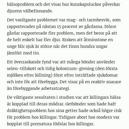
hälsoproblem och det visar hur kunskapsluckor påverkar
djurens välbefinnande.
Det vanligaste problemet var mag- och tarmbesvär, som
rapporterades på nästan 15 procent av gårdarna. Större
gårdar rapporterade fler problem, men det beror på att
de helt enkelt har fler djur. Risken att åtminstone en
unge blir sjuk är större när det finns hundra ungar
jämfört med tio.
Ett överraskande fynd var att många bönder använder
selen-tillskott och tidig kolostrum-givning (den första
mjölken efter killning) först efter inträffade sjukdomar
och inte för att förebygga. Det visar på en reaktiv snarare
än förebyggande arbetsstrategi.
De viktigaste resultaten i studien var att killingars hälsa
är kopplad till deras mödrar. Getbönder som hade haft
dräktighetsproblem hos sina getter hade också högre risk
för problem hos killingar. Tidigare abort hos modern var
kopplat till prematura födslar hos killingar.