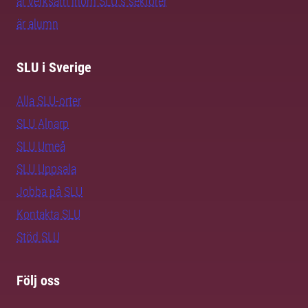
är verksam inom SLU:s sektorer
är alumn
SLU i Sverige
Alla SLU-orter
SLU Alnarp
SLU Umeå
SLU Uppsala
Jobba på SLU
Kontakta SLU
Stöd SLU
Följ oss