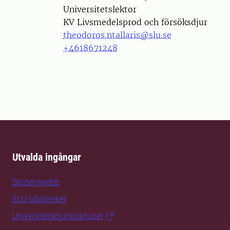
Universitetslektor
KV Livsmedelsprod och försöksdjur
theodoros.ntallaris@slu.se
+4618671248
Utvalda ingångar
Studentwebb
SLU-biblioteket
Universitetsdjursjukhuset